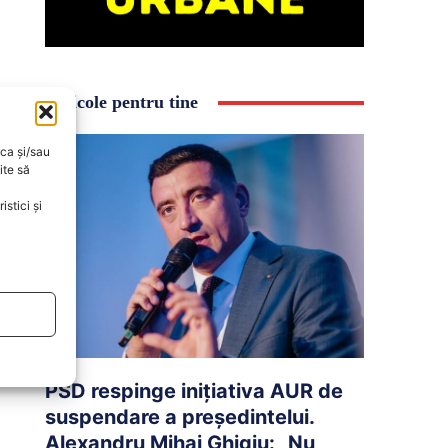
Articole pentru tine
oca și/sau
ite să
stici și
PSD respinge inițiativa AUR de
suspendare a președintelui.
Alexandru Mihai Ghigiu: „Nu