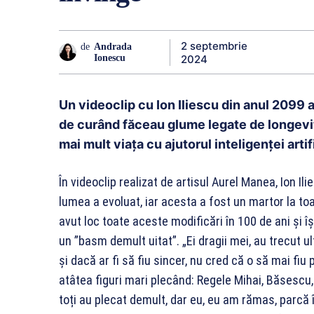
2 septembrie
de
Andrada
2024
Ionescu
Un videoclip cu Ion Iliescu din anul 2099 a 
de curând făceau glume legate de longevita
mai mult viața cu ajutorul inteligenței artif
În videoclip realizat de artisul Aurel Manea, Ion Il
lumea a evoluat, iar acesta a fost un martor la t
avut loc toate aceste modificări în 100 de ani și
un ”basm demult uitat”. „Ei dragii mei, au trecut u
și dacă ar fi să fiu sincer, nu cred că o să mai fiu
atâtea figuri mari plecând: Regele Mihai, Băsescu,
toți au plecat demult, dar eu, eu am rămas, parcă î