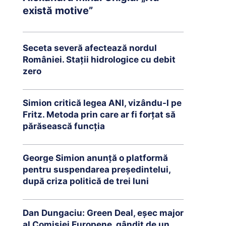
există motive”
Seceta severă afectează nordul
României. Stații hidrologice cu debit
zero
Simion critică legea ANI, vizându-l pe
Fritz. Metoda prin care ar fi forțat să
părăsească funcția
George Simion anunță o platformă
pentru suspendarea președintelui,
după criza politică de trei luni
Dan Dungaciu: Green Deal, eșec major
al Comisiei Europene, gândit de un