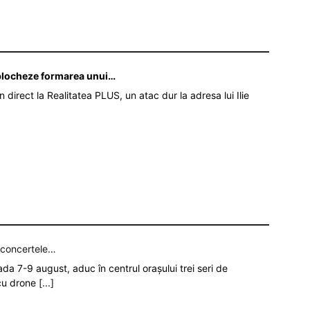
ă blocheze formarea unui…
în direct la Realitatea PLUS, un atac dur la adresa lui Ilie
p concertele…
oada 7-9 august, aduc în centrul orașului trei seri de
 cu drone
[...]