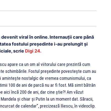
devenit viral în online. Internauții care până
tea fostului președinte i-au prelungit și
iciale, scrie
Digi 24.
iescu apare ca un om al viitorului care prezintă cum
oate schimbările. Fostul președinte povestește cum au
 își amintește nostalgic de vremea comunismului, ca
ltimii 100 de ani de parcă nu ar fi fost. Mă simt bătrân
 pe aici încă 200 de ani, dar cine știe?! Am văzut
 Mandela și chiar și Putin la un moment dat. Săracii,
ncurcat de calendar”, precizează Iliescu, în videoclip.