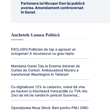
Partenera lui Nicușor Dan își publică
averea. Amendament controversat
în Senat
Anchetele Lumea Politică
EXCLUSIV.Politician de top a agresat un
octogenar! A recunoscut cu greu fapta
Mandatul Oanei Țoiu la Externe detonat de
Curtea de Conturi. Ambasadorul Muraru a
transformat Washington în Teheran!
Cu digitalizare 12% la cadastru, statul dă vina
pe hackeri și blochează tranzacțiile cu TVA mic.
Zeci de mii de români în pericol! Guvernul...
Operațiunea Noua Slovă: Bani pentru PNL! ONG-