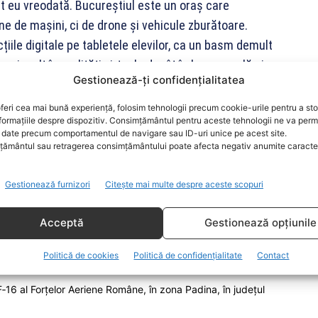
t eu vreodată. Bucureștiul este un oraș care
ine de mașini, ci de drone și vehicule zburătoare.
țiile digitale pe tabletele elevilor, ca un basm demult
ai mult în realități virtuale decât în lumea reală și
Gestionează-ți confidențialitatea
cu toate astea eu sunt tot aici, martor la toate astea”,
 videoclip, că a rămas la fel. „Am văzut cum
feri cea mai bună experiență, folosim tehnologii precum cookie-urile pentru a st
formațiile despre dispozitiv. Consimțământul pentru aceste tehnologii ne va perm
l. Așa că da, cine știe cât mai durează. Poate timpul
date precum comportamentul de navigare sau ID-uri unice pe acest site.
u nu m-a putut învinge, dar până când o să aflăm
ământul sau retragerea consimțământului poate afecta negativ anumite caracteri
ul zilei, timpul trece, dar unele lucruri rămân!”, a
tificiale în 2099.
Gestionează furnizori
Citește mai multe despre aceste scopuri
Acceptă
Gestionează opțiunile
Politică de cookies
Politică de confidențialitate
Contact
zău -…
‑16 al Forțelor Aeriene Române, în zona Padina, în județul