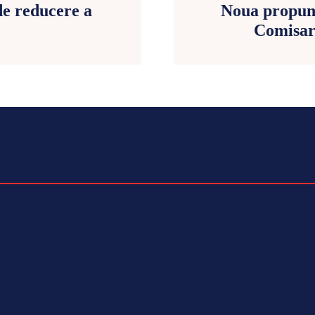
e reducere a
Noua propune
Comisar