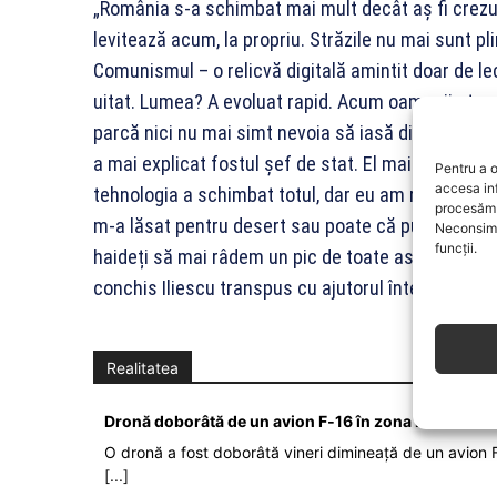
„România s-a schimbat mai mult decât aș fi crezu
levitează acum, la propriu. Străzile nu mai sunt pl
Comunismul – o relicvă digitală amintit doar de lec
uitat. Lumea? A evoluat rapid. Acum oamenii stau m
parcă nici nu mai simt nevoia să iasă din ele, dar 
a mai explicat fostul șef de stat. El mai spune, în
Pentru a o
accesa in
tehnologia a schimbat totul, dar eu am rămas la fe
procesăm 
m-a lăsat pentru desert sau poate că pur și simpl
Neconsimț
funcții.
haideți să mai râdem un pic de toate astea. La final
conchis Iliescu transpus cu ajutorul înteligenței ar
Realitatea
Dronă doborâtă de un avion F‑16 în zona Padina Bu
O dronă a fost doborâtă vineri dimineață de un avion F
[...]