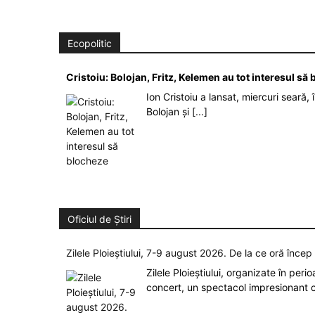
Ecopolitic
Cristoiu: Bolojan, Fritz, Kelemen au tot interesul s
Ion Cristoiu a lansat, miercuri seară, 
Bolojan și
[...]
Oficiul de Știri
Zilele Ploieștiului, 7-9 august 2026. De la ce oră înce
Zilele Ploieștiului, organizate în peri
concert, un spectacol impresionant