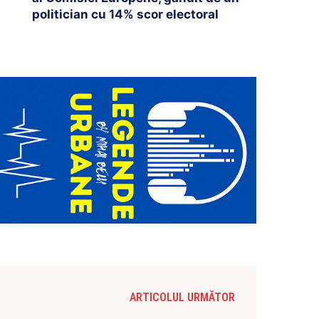
politician cu 14% scor electoral
ARTICOLUL URMĂTOR