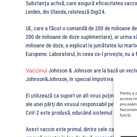
Substanţa activă, care asigură eficacitatea vacci
Leiden, din Olanda, relatează Digi24.
UE, care a făcut o comandă de 200 de milioane de
200 de milioane de doze suplimentare), ar urma să
milioane de doze, a explicat la jumătatea lui mart
Europene. Laboratorul, în ceea ce-l priveşte, nu a f
Vaccinul
Johnson & Johnson are la bază un vector v
Johnson&Johnson, în special împotriva virusului E
Pentru a o
El utilizează ca suport un alt virus puţin virulent
accesa in
ale unei părţi din virusul responsabil pentru COVID
procesăm 
Neconsimț
CoV-2 este produsă, educând sistemul imunitar s
funcții.
Acest vaccin este primul, dintre cele care au pri