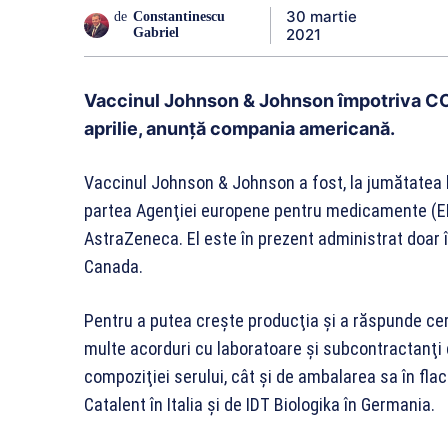
30 martie
de
Constantinescu
2021
Gabriel
Vaccinul Johnson & Johnson împotriva COVI
aprilie, anunță compania americană.
Vaccinul Johnson & Johnson a fost, la jumătatea lu
partea Agenţiei europene pentru medicamente (EM
AstraZeneca. El este în prezent administrat doar î
Canada.
Pentru a putea creşte producţia şi a răspunde cer
multe acorduri cu laboratoare şi subcontractanţi
compoziţiei serului, cât şi de ambalarea sa în fla
Catalent în Italia şi de IDT Biologika în Germania.