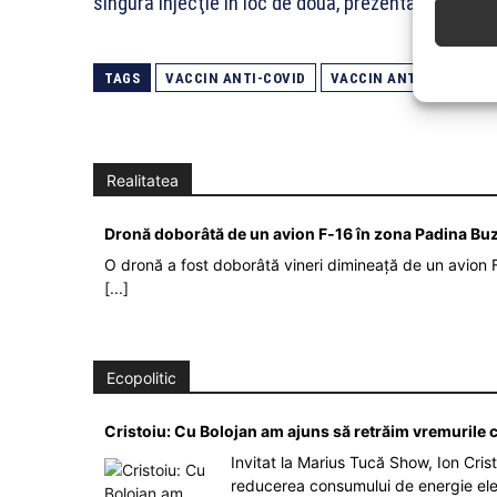
singură injecţie în loc de două, prezentând şi avan
TAGS
VACCIN ANTI-COVID
VACCIN ANTICORONAVI
Realitatea
Dronă doborâtă de un avion F‑16 în zona Padina Bu
O dronă a fost doborâtă vineri dimineață de un avion F
[...]
Ecopolitic
Cristoiu: Cu Bolojan am ajuns să retrăim vremurile
Invitat la Marius Tucă Show, Ion Crist
reducerea consumului de energie el