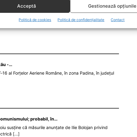
tajul de a putea fi stocat la temperatura frigiderului.
Acceptă
Gestionează opțiunile
Politică de cookies
Politică de confidențialitate
Contact
RUS
VACCINUL JOHNSON & JOHNSON
zău -…
‑16 al Forțelor Aeriene Române, în zona Padina, în județul
 comunismului; probabil, în…
oiu susține că măsurile anunțate de Ilie Bolojan privind
ectrică
[...]