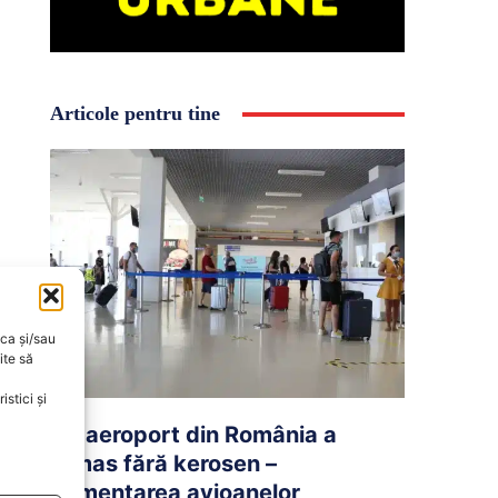
Articole pentru tine
oca și/sau
ite să
stici și
Un aeroport din România a
rămas fără kerosen –
Alimentarea avioanelor,