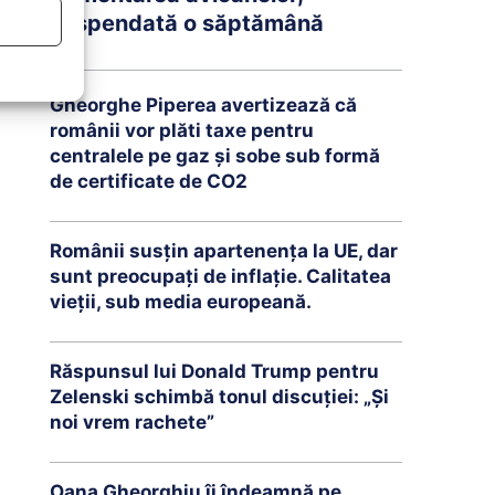
suspendată o săptămână
Gheorghe Piperea avertizează că
românii vor plăti taxe pentru
centralele pe gaz și sobe sub formă
de certificate de CO2
Românii susțin apartenența la UE, dar
sunt preocupați de inflație. Calitatea
vieții, sub media europeană.
Răspunsul lui Donald Trump pentru
Zelenski schimbă tonul discuției: „Și
noi vrem rachete”
Oana Gheorghiu îi îndeamnă pe