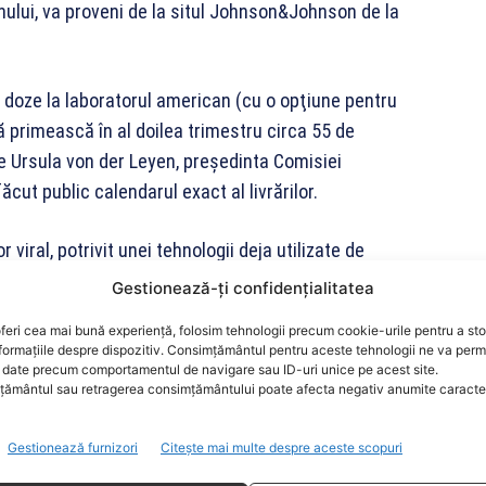
nului, va proveni de la situl Johnson&Johnson de la
 doze la laboratorul american (cu o opţiune pentru
 primească în al doilea trimestru circa 55 de
ie Ursula von der Leyen, preşedinta Comisiei
ăcut public calendarul exact al livrărilor.
iral, potrivit unei tehnologii deja utilizate de
bola.
Gestionează-ți confidențialitatea
feri cea mai bună experiență, folosim tehnologii precum cookie-urile pentru a st
, transformat pentru a-i adăuga instrucţiunile genetice
formațiile despre dispozitiv. Consimțământul pentru aceste tehnologii ne va perm
-19. Odată ajuns în celule, o proteină tipică SARS-
date precum comportamentul de navigare sau ID-uri unice pe acest site.
ământul sau retragerea consimțământului poate afecta negativ anumite caracteri
ă o recunoască.
Gestionează furnizori
Citește mai multe despre aceste scopuri
mit undă verde de la OMS, care nu necesită decât o