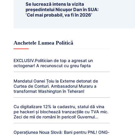
Se lucrează intens la vizita
președintelui Nicușor Dan în SUA:
‘Cel mai probabil, va fi în 2026’
Anchetele Lumea Politică
EXCLUSIV.Politician de top a agresat un
octogenar! A recunoscut cu greu fapta
Mandatul Oanei Țoiu la Externe detonat de
Curtea de Conturi. Ambasadorul Muraru a
transformat Washington în Teheran!
Cu digitalizare 12% la cadastru, statul dă vina
pe hackeri și blochează tranzacțiile cu TVA mic.
Zeci de mii de români în pericol! Guvernul...
Operațiunea Noua Slovă: Bani pentru PNL! ONG-