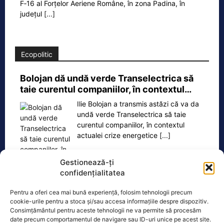
F‑16 al Forțelor Aeriene Române, în zona Padina, în
județul
[...]
Ecopolitic
Bolojan dă undă verde Transelectrica să
taie curentul companiilor, în contextul…
Ilie Bolojan a transmis astăzi că va da
undă verde Transelectrica să taie
curentul companiilor, în contextul
actualei crize energetice
[...]
Gestionează-ți
confidențialitatea
Oficiul de Știri
Pentru a oferi cea mai bună experiență, folosim tehnologii precum
cookie-urile pentru a stoca și/sau accesa informațiile despre dispozitiv.
Consimțământul pentru aceste tehnologii ne va permite să procesăm
Cine este Petrică Paraschiv, campionul mondial care
date precum comportamentul de navigare sau ID-uri unice pe acest site.