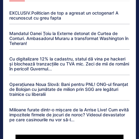
EXCLUSIV.Politician de top a agresat un octogenar! A
recunoscut cu greu fapta
Mandatul Oanei Țoiu la Externe detonat de Curtea de
Conturi. Ambasadorul Muraru a transformat Washington în
Teheran!
Cu digitalizare 12% la cadastru, statul dă vina pe hackeri
și blochează tranzacțiile cu TVA mic. Zeci de mii de români
în pericol! Guvernul...
Operațiunea Noua Slovă: Bani pentru PNL! ONG-ul finanțat
de Bolojan cu jumătate de milion prin SGG are legături
trainice cu liberalii
Milioane furate dintr-o mișcare de la Arrise Live! Cum evită
impozitele firmele de jocuri de noroc? Videoul devastator
pe care casinourile nu vor să-l...