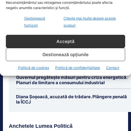
execută 11 ani de…
Neconsimțământul sau retragerea consimțământului poate afecta
negativ anumite caracteristici și funcții.
Petrică Paraschiv, primul român care a
cucerit un titlu mondial la box
Gestionează
Citește mai multe despre aceste
profesionist, este din nou în centrul
furnizori
scopuri
atenției după
[...]
Acceptă
Gestionează opțiunile
Ultimele știri
Politică de cookies
Politică de confidențialitate
Contact
Guvernul pregătește măsuri pentru criza energetică.
Planuri de limitare a consumului industrial
Diana Șoșoacă, acuzată de trădare. Plângere penală
la ÎCCJ
Anchetele Lumea Politică