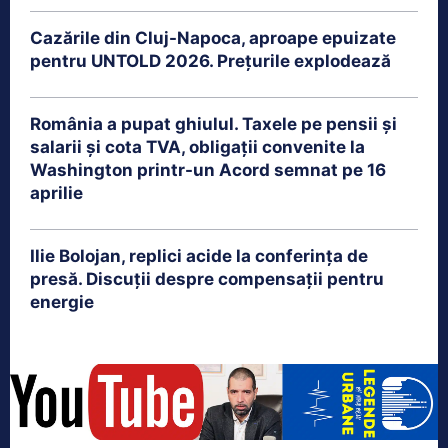
Cazările din Cluj-Napoca, aproape epuizate
pentru UNTOLD 2026. Prețurile explodează
România a pupat ghiulul. Taxele pe pensii și
salarii și cota TVA, obligații convenite la
Washington printr-un Acord semnat pe 16
aprilie
Ilie Bolojan, replici acide la conferința de
presă. Discuții despre compensații pentru
energie