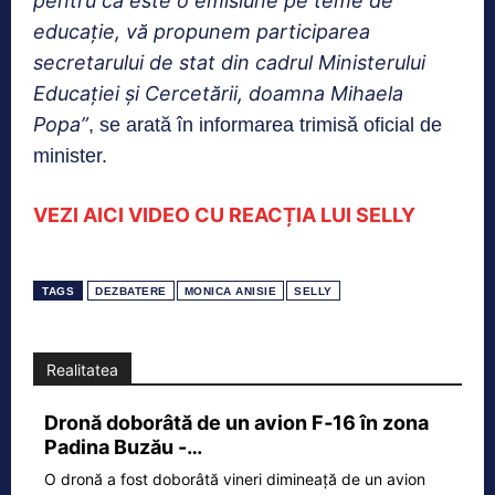
pentru că este o emisiune pe teme de
educație, vă propunem participarea
secretarului de stat din cadrul Ministerului
Educației și Cercetării, doamna Mihaela
Popa”
, se arată în informarea trimisă oficial de
minister.
VEZI AICI VIDEO CU REACȚIA LUI SELLY
TAGS
DEZBATERE
MONICA ANISIE
SELLY
Realitatea
Dronă doborâtă de un avion F‑16 în zona
Padina Buzău -…
O dronă a fost doborâtă vineri dimineață de un avion