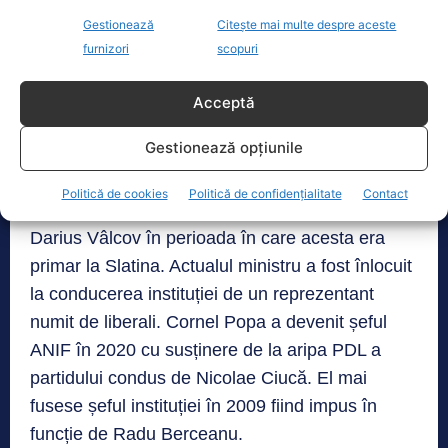
Din 2014 în 2020 Agenția Națională de
Gestionează
Citește mai multe despre aceste
Îmbunătățiri Funciare a fost condusă de actualul
furnizori
scopuri
ministru al Agriculturii. Ionuț Florin Barbu este
deputat de Olt. Așa se și explică prezența a
Acceptă
două companii apropiate de organizația liberală
Gestionează opțiunile
din acest județ de banii de la ANIF.
Politică de cookies
Politică de confidențialitate
Contact
Barbu a fost omul de încredere al fugarului
Darius Vâlcov în perioada în care acesta era
primar la Slatina. Actualul ministru a fost înlocuit
la conducerea instituției de un reprezentant
numit de liberali. Cornel Popa a devenit șeful
ANIF în 2020 cu susținere de la aripa PDL a
partidului condus de Nicolae Ciucă. El mai
fusese șeful instituției în 2009 fiind impus în
funcție de Radu Berceanu.