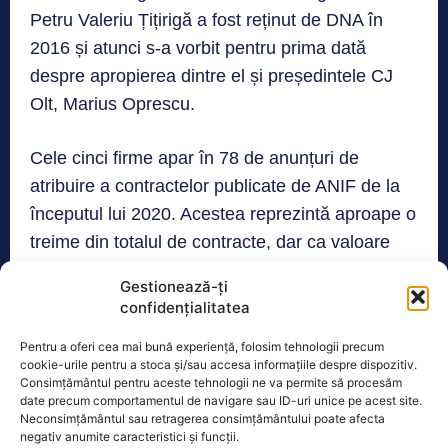
Petru Valeriu Țițirigă a fost reținut de DNA în
2016 și atunci s-a vorbit pentru prima dată
despre apropierea dintre el și președintele CJ
Olt, Marius Oprescu.
Cele cinci firme apar în 78 de anunțuri de
atribuire a contractelor publicate de ANIF de la
începutul lui 2020. Acestea reprezintă aproape o
treime din totalul de contracte, dar ca valoare
depășește jumătate din întreg bugetul instituției.
Gestionează-ți
Valoarea totală a anunțurilor de participare în
confidențialitatea
care numele celor cinci firme este menționat
Pentru a oferi cea mai bună experiență, folosim tehnologii precum
este de 755 de milioane de lei, 53% din totalul
cookie-urile pentru a stoca și/sau accesa informațiile despre dispozitiv.
sumelor contractate de ANIF din 2020 și până în
Consimțământul pentru aceste tehnologii ne va permite să procesăm
date precum comportamentul de navigare sau ID-uri unice pe acest site.
prezent.
Neconsimțământul sau retragerea consimțământului poate afecta
negativ anumite caracteristici și funcții.