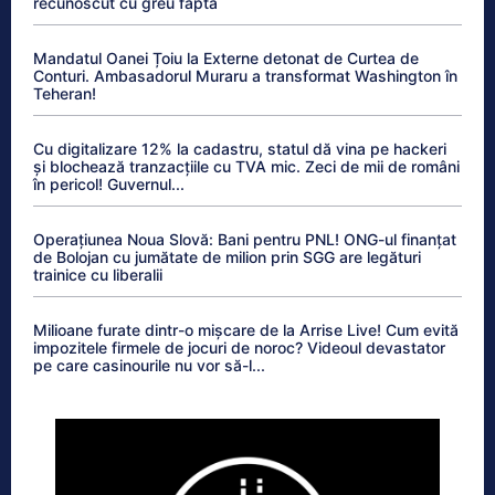
recunoscut cu greu fapta
Mandatul Oanei Țoiu la Externe detonat de Curtea de
Conturi. Ambasadorul Muraru a transformat Washington în
Teheran!
Cu digitalizare 12% la cadastru, statul dă vina pe hackeri
și blochează tranzacțiile cu TVA mic. Zeci de mii de români
în pericol! Guvernul...
Operațiunea Noua Slovă: Bani pentru PNL! ONG-ul finanțat
de Bolojan cu jumătate de milion prin SGG are legături
trainice cu liberalii
Milioane furate dintr-o mișcare de la Arrise Live! Cum evită
impozitele firmele de jocuri de noroc? Videoul devastator
pe care casinourile nu vor să-l...