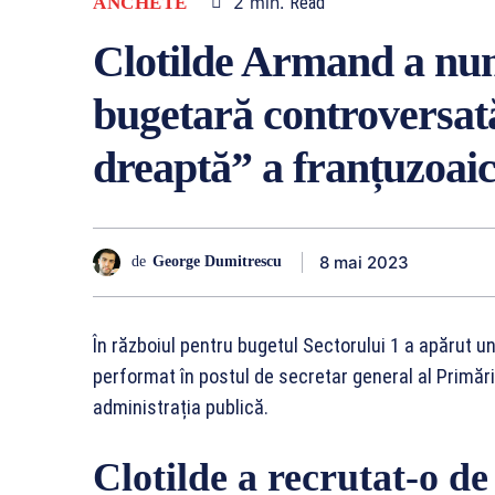
2
min.
ANCHETE
Read
Clotilde Armand a numi
bugetară controversată
dreaptă” a franțuzoaic
8 mai 2023
de
George Dumitrescu
În războiul pentru bugetul Sectorului 1 a apărut u
performat în postul de secretar general al Primări
administrația publică.
Clotilde a recrutat-o d