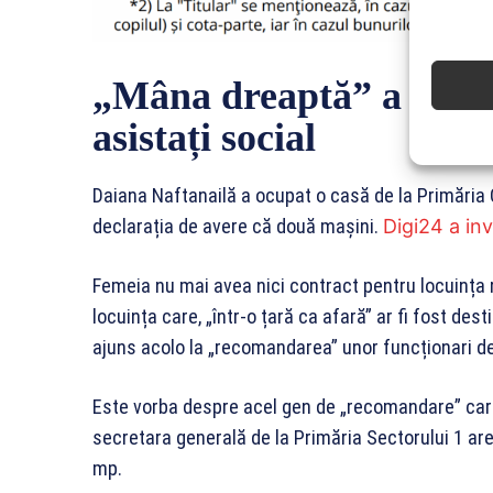
„Mâna dreaptă” a lui Cl
asistați social
Daiana Naftanailă a ocupat o casă de la Primăria C
declarația de avere că două mașini.
Digi24 a inv
Femeia nu mai avea nici contract pentru locuința 
locuința care, „într-o țară ca afară” ar fi fost dest
ajuns acolo la „recomandarea” unor funcționari de 
Este vorba despre acel gen de „recomandare” care
secretara generală de la Primăria Sectorului 1 a
mp.