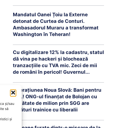
Mandatul Oanei Țoiu la Externe
detonat de Curtea de Conturi.
Ambasadorul Muraru a transformat
Washington în Teheran!
Cu digitalizare 12% la cadastru, statul
dă vina pe hackeri și blochează
tranzacțiile cu TVA mic. Zeci de mii
de români în pericol! Guvernul...
Operațiunea Noua Slovă: Bani pentru
PNL! ONG-ul finanțat de Bolojan cu
jumătate de milion prin SGG are
oca și/sau
ite să
legături trainice cu liberalii
stici și
Milioane furate dintr-o mișcare de la