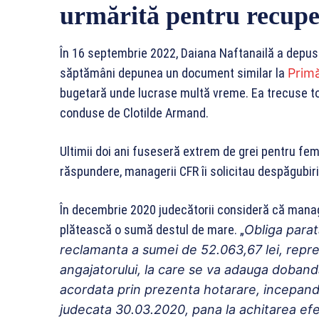
urmărită pentru recupe
În 16 septembrie 2022, Daiana Naftanailă a depus 
săptămâni depunea un document similar la
Primă
bugetară unde lucrase multă vreme. Ea trecuse tot
conduse de Clotilde Armand.
Ultimii doi ani fuseseră extrem de grei pentru fem
răspundere, managerii CFR îi solicitau despăgubiri
În decembrie 2020 judecătorii consideră că manag
plătească o sumă destul de mare. „
Obliga parat
reclamanta a sumei de 52.063,67 lei, repr
angajatorului, la care se va adauga doband
acordata prin prezenta hotarare, incepand 
judecata 30.03.2020, pana la achitarea efec