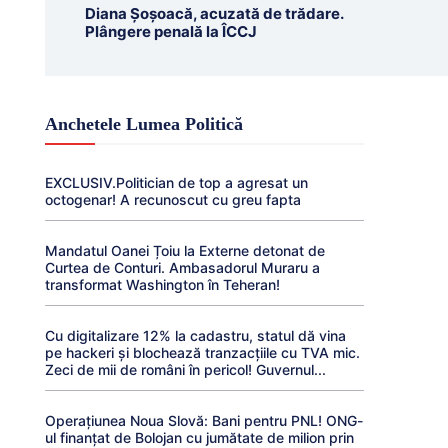
Diana Șoșoacă, acuzată de trădare.
Plângere penală la ÎCCJ
Anchetele Lumea Politică
EXCLUSIV.Politician de top a agresat un
octogenar! A recunoscut cu greu fapta
Mandatul Oanei Țoiu la Externe detonat de
Curtea de Conturi. Ambasadorul Muraru a
transformat Washington în Teheran!
Cu digitalizare 12% la cadastru, statul dă vina
pe hackeri și blochează tranzacțiile cu TVA mic.
Zeci de mii de români în pericol! Guvernul...
Operațiunea Noua Slovă: Bani pentru PNL! ONG-
ul finanțat de Bolojan cu jumătate de milion prin