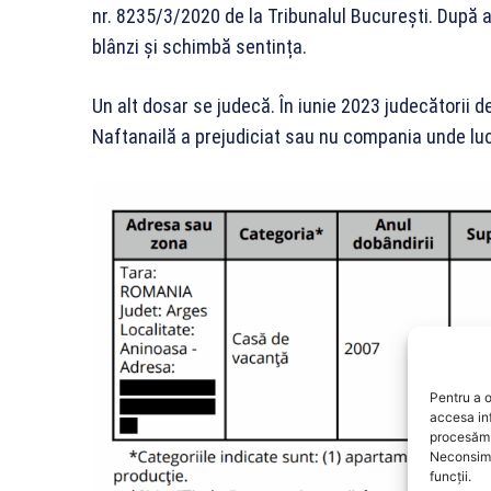
nr. 8235/3/2020 de la Tribunalul București. După a
blânzi și schimbă sentința.
Un alt dosar se judecă. În iunie 2023 judecătorii 
Naftanailă a prejudiciat sau nu compania unde luc
Pentru a o
accesa in
procesăm 
Neconsimț
funcții.