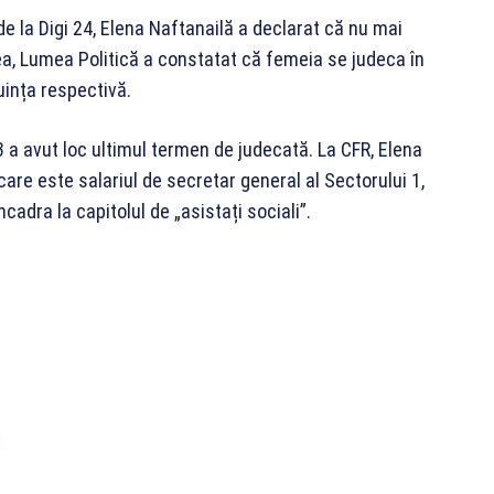
e la Digi 24, Elena Naftanailă a declarat că nu mai
ea, Lumea Politică a constatat că femeia se judeca în
uința respectivă.
3 a avut loc ultimul termen de judecată. La CFR, Elena
are este salariul de secretar general al Sectorului 1,
adra la capitolul de „asistați sociali”.