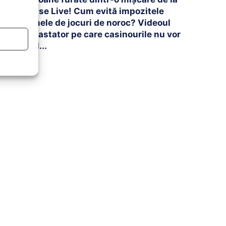
Arrise Live! Cum evită impozitele
firmele de jocuri de noroc? Videoul
devastator pe care casinourile nu vor
să-l...