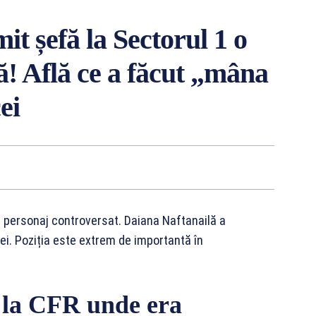
t șefă la Sectorul 1 o
! Află ce a făcut „mâna
ei
n personaj controversat. Daiana Naftanailă a
ei. Poziția este extrem de importantă în
e la CFR unde era