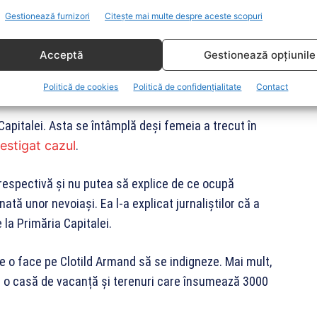
Gestionează furnizori
Citește mai multe despre aceste scopuri
otilde stă în casă de
Acceptă
Gestionează opțiunile
Politică de cookies
Politică de confidențialitate
Contact
apitalei. Asta se întâmplă deși femeia a trecut în
estigat cazul
.
respectivă și nu putea să explice de ce ocupă
inată unor nevoiași. Ea l-a explicat jurnaliștilor că a
la Primăria Capitalei.
 o face pe Clotild Armand să se indigneze. Mai mult,
re o casă de vacanță și terenuri care însumează 3000