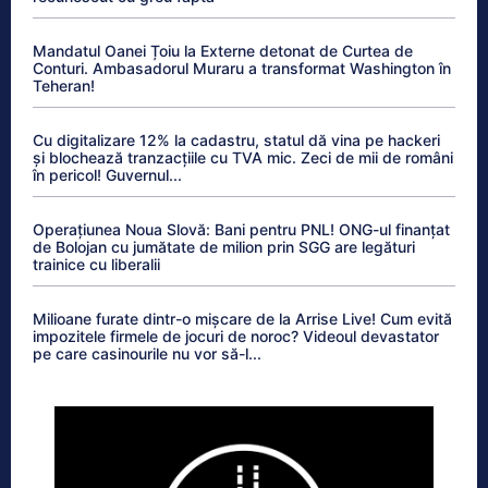
Mandatul Oanei Țoiu la Externe detonat de Curtea de
Conturi. Ambasadorul Muraru a transformat Washington în
Teheran!
Cu digitalizare 12% la cadastru, statul dă vina pe hackeri
și blochează tranzacțiile cu TVA mic. Zeci de mii de români
în pericol! Guvernul...
Operațiunea Noua Slovă: Bani pentru PNL! ONG-ul finanțat
de Bolojan cu jumătate de milion prin SGG are legături
trainice cu liberalii
Milioane furate dintr-o mișcare de la Arrise Live! Cum evită
impozitele firmele de jocuri de noroc? Videoul devastator
pe care casinourile nu vor să-l...