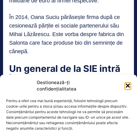
milioane de euro al firmei respective.
În 2014, Oana Suciu părăsește firma după ce
cesionează părțile ei sociale partenerului său
Mihai Lăzărescu. Este vorba despre fabrica din
Salonta care face produse bio din semnințe de
cânepă.
Un general de la SIE intră
în scenă
Gestionează-ți
confidențialitatea
Revenim la Danubia Global Inc., firma pe care
Oana Suciu o fondase în 2004 și o cesionase un
Pentru a oferi cea mai bună experiență, folosim tehnologii precum
cookie-urile pentru a stoca și/sau accesa informațiile despre dispozitiv.
an mai târziu. În 2007 se dovedește faptul că
Consimțământul pentru aceste tehnologii ne va permite să procesăm
date precum comportamentul de navigare sau ID-uri unice pe acest site.
americanul care aparent preluase Danubia
Neconsimțământul sau retragerea consimțământului poate afecta
Global Inc. SRL de la Oana Suciu era
negativ anumite caracteristici și funcții.
reprezentat de Bichir Bogdan Valentin. Acesta