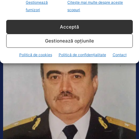
Gestionează
Citește mai multe despre aceste
era fiul lui Mihail Bichir, fost ofițer de securitate
furnizori
scopuri
care pe vremea comunismului s-a ocupat de
SUA și Canada.
Acceptă
Gestionează opțiunile
Politică de cookies
Politică de confidențialitate
Contact