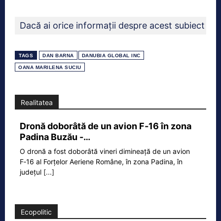
Dacă ai orice informații despre acest subiect sa
TAGS
DAN BARNA
DANUBIA GLOBAL INC
OANA MARILENA SUCIU
Realitatea
Dronă doborâtă de un avion F‑16 în zona
Padina Buzău -…
O dronă a fost doborâtă vineri dimineață de un avion
F‑16 al Forțelor Aeriene Române, în zona Padina, în
județul
[...]
Ecopolitic