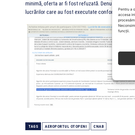
minimă, oferta ar fi fost refuzată. Denumirea fac
Pentru a o
lucrărilor care au fost executate conform prevederi
accesa in
procesăm 
Neconsimț
funcții.
TAGS
AEROPORTUL OTOPENI
CNAB