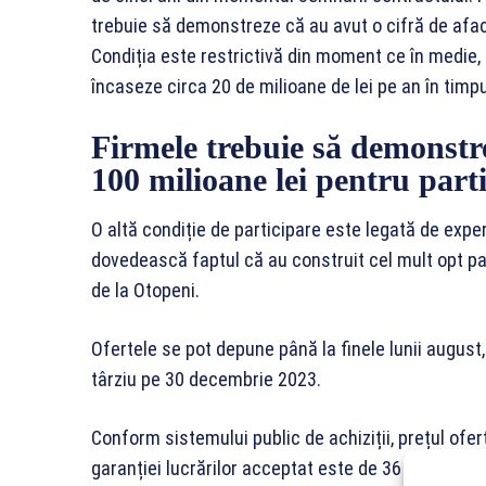
trebuie să demonstreze că au avut o cifră de afacer
Condiția este restrictivă din moment ce în medie,
încaseze circa 20 de milioane de lei pe an în timp
Firmele trebuie să demonstre
100 milioane lei pentru part
O altă condiție de participare este legată de experi
dovedească faptul că au construit cel mult opt pa
de la Otopeni.
Ofertele se pot depune până la finele lunii august
târziu pe 30 decembrie 2023.
Conform sistemului public de achiziții, prețul of
garanției lucrărilor acceptat este de 36 de luni. Î