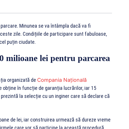
 parcare. Minunea se va întâmpla dacă va fi
ceste zile. Condițiile de participare sunt fabuloase,
cel puțin ciudate.
0 milioane lei pentru parcarea
ația organizată de
Compania Națională
 obține în funcție de garanția lucrărilor, iar 15
prezintă la selecție cu un inginer care să declare că
ioane de lei, iar construirea urmează să dureze vreme
Firmele care vor să participe la această procedură