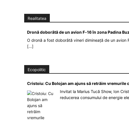
Realitatea
Dronă doborâtă de un avion F‑16 în zona Padina Bu
O dronă a fost doborâtă vineri dimineață de un avion F
[...]
Ecopolitic
Cristoiu: Cu Bolojan am ajuns să retrăim vremurile
Invitat la Marius Tucă Show, Ion Crist
reducerea consumului de energie el