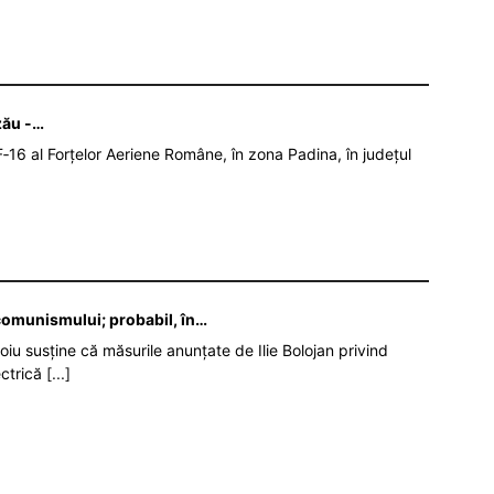
zău -…
‑16 al Forțelor Aeriene Române, în zona Padina, în județul
 comunismului; probabil, în…
oiu susține că măsurile anunțate de Ilie Bolojan privind
ectrică
[...]