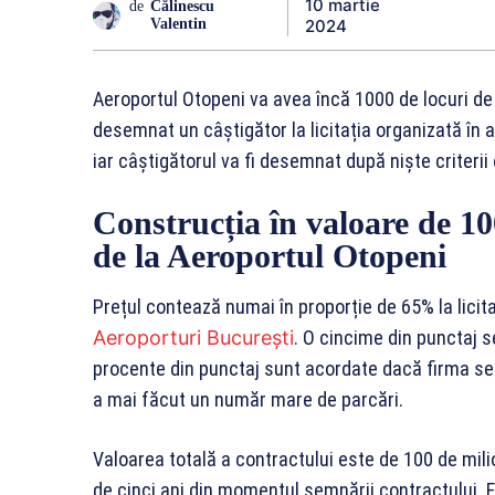
10 martie
de
Călinescu
2024
Valentin
Aeroportul Otopeni va avea încă 1000 de locuri de
desemnat un câștigător la licitația organizată în a
iar câștigătorul va fi desemnat după niște criterii 
Construcția în valoare de 10
de la Aeroportul Otopeni
Prețul contează numai în proporție de 65% la licit
Aeroporturi București
. O cincime din punctaj se
procente din punctaj sunt acordate dacă firma se 
a mai făcut un număr mare de parcări.
Valoarea totală a contractului este de 100 de mil
de cinci ani din momentul semnării contractului. 