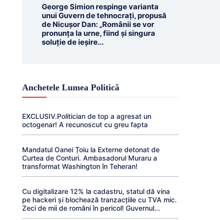
George Simion respinge varianta
unui Guvern de tehnocrați, propusă
de Nicușor Dan: „Românii se vor
pronunța la urne, fiind și singura
soluție de ieșire...
Anchetele Lumea Politică
EXCLUSIV.Politician de top a agresat un
octogenar! A recunoscut cu greu fapta
Mandatul Oanei Țoiu la Externe detonat de
Curtea de Conturi. Ambasadorul Muraru a
transformat Washington în Teheran!
Cu digitalizare 12% la cadastru, statul dă vina
pe hackeri și blochează tranzacțiile cu TVA mic.
Zeci de mii de români în pericol! Guvernul...