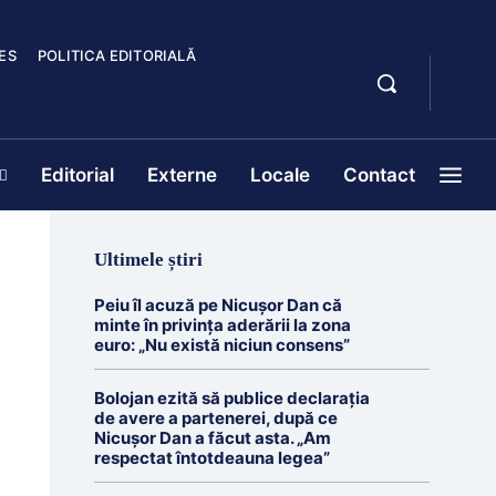
ES
POLITICA EDITORIALĂ
Editorial
Externe
Locale
Contact
Ultimele știri
Peiu îl acuză pe Nicușor Dan că
minte în privința aderării la zona
euro: „Nu există niciun consens”
Bolojan ezită să publice declarația
de avere a partenerei, după ce
Nicușor Dan a făcut asta. „Am
respectat întotdeauna legea”