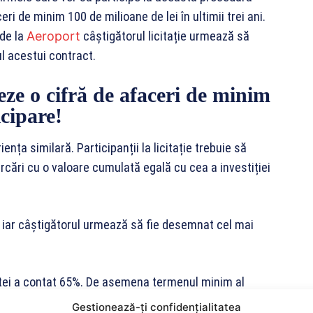
i de minim 100 de milioane de lei în ultimii trei ani.
 de la
Aeroport
câștigătorul licitație urmează să
ul acestui contract.
ze o cifră de afaceri de minim
icipare!
ența similară. Participanții la licitație trebuie să
rcări cu o valoare cumulată egală cu cea a investiției
, iar câștigătorul urmează să fie desemnat cel mai
ertei a contat 65%. De asemena termenul minim al
nsă pentru un termen care s-ar fi aflat sub cerința
Gestionează-ți confidențialitatea