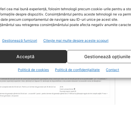
tor de evaluare și anume, termenul de garanție a
feri cea mai bună experiență, folosim tehnologii precum cookie-urile pentru a st
lor în vigoare, Legii cu nr. 10/1995.
formațiile despre dispozitiv. Consimțământul pentru aceste tehnologii ne va perm
date precum comportamentul de navigare sau ID-uri unice pe acest site.
ământul sau retragerea consimțământului poate afecta negativ anumite caracteri
Gestionează furnizori
Citește mai multe despre aceste scopuri
Acceptă
Gestionează opțiunile
Politică de cookies
Politică de confidențialitate
Contact