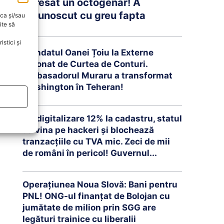
agresat un octogenar! A
recunoscut cu greu fapta
oca și/sau
ite să
stici și
Mandatul Oanei Țoiu la Externe
detonat de Curtea de Conturi.
Ambasadorul Muraru a transformat
Washington în Teheran!
Cu digitalizare 12% la cadastru, statul
dă vina pe hackeri și blochează
tranzacțiile cu TVA mic. Zeci de mii
de români în pericol! Guvernul...
Operațiunea Noua Slovă: Bani pentru
PNL! ONG-ul finanțat de Bolojan cu
jumătate de milion prin SGG are
legături trainice cu liberalii