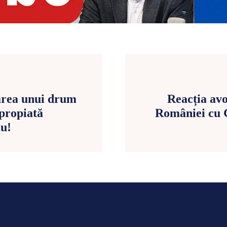
area unui drum
Reacția avo
propiată
României cu 
ău!