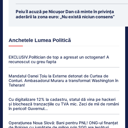
Peiu îl acuză pe Nicușor Dan că minte în privința
aderării la zona euro: „Nu există niciun consens”
Anchetele Lumea Politică
EXCLUSIV.Politician de top a agresat un octogenar! A
recunoscut cu greu fapta
Mandatul Oanei Țoiu la Externe detonat de Curtea de
Conturi. Ambasadorul Muraru a transformat Washington în
Teheran!
Cu digitalizare 12% la cadastru, statul dă vina pe hackeri
și blochează tranzacțiile cu TVA mic. Zeci de mii de români
în pericol! Guvernul...
Operațiunea Noua Slovă: Bani pentru PNL! ONG-ul finanțat
de Bolojan cu jumătate de milion prin SGG are legături