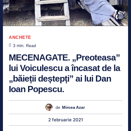
ANCHETE
3
min.
Read
MECENAGATE. „Preoteasa”
lui Voiculescu a încasat de la
„băieții deștepți” ai lui Dan
Ioan Popescu.
de
Mircea Azar
2 februarie 2021