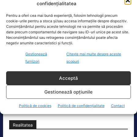
către preoteasa lui Vlad Voiculescu:
confidențialitatea
Pentru a oferi cea mai bună experiență, folosim tehnologii precum
Pîrvulescu Cristian Daniel - managerul Enevo 
cookie-urile pentru a stoca și/sau accesa informațiile despre dispozitiv.
Consimțământul pentru aceste tehnologii ne va permite să procesăm
date precum comportamentul de navigare sau ID-uri unice pe acest site.
Sorin Mircea Toader - asociat cu Enevo Group
Neconsimțământul sau retragerea consimțământului poate afecta
negativ anumite caracteristici și funcții.
Gestionează
Citește mai multe despre aceste
UCM Reșița - implicată în escrocheria de 
60 d
furnizori
scopuri
Viorel Gafiță - asociat cu Enevo Group în Enev
Acceptă
Gestionează opțiunile
TAGS
MINISTERUL SĂNĂTĂȚII
MONICA ALTHAMER
VLAD VOICULESCU
Politică de cookies
Politică de confidențialitate
Contact
Realitatea