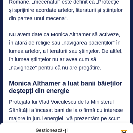
Române, „mecenatul” este definit ca „Protecție
și sprijinire acordate artelor, literaturii și științelor
din partea unui mecena”.
Nu avem date ca Monica Althamer să activeze,
în afară de religie sau „navigarea pacienților” în
lumea artelor, a literaturii sau științelor. De altfel,
în lumea științelor nu ar avea cum să
„navigheze” pentru că nu are pregătire.
Monica Althamer a luat banii băieților
deștepți din energie
Protejata lui Vlad Voiculescu de la Ministerul
Sănătății a încasat bani de la o firmă cu interese
majore în jurul energiei. Vă prezentăm pe scurt
persoanele care gravitează în jurul banilor plătiți
Gestionează-ți