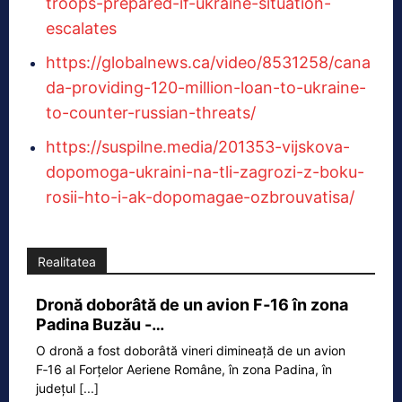
troops-prepared-if-ukraine-situation-
escalates
https://globalnews.ca/video/8531258/cana
da-providing-120-million-loan-to-ukraine-
to-counter-russian-threats/
https://suspilne.media/201353-vijskova-
dopomoga-ukraini-na-tli-zagrozi-z-boku-
rosii-hto-i-ak-dopomagae-ozbrouvatisa/
Realitatea
Dronă doborâtă de un avion F‑16 în zona
Padina Buzău -…
O dronă a fost doborâtă vineri dimineață de un avion
F‑16 al Forțelor Aeriene Române, în zona Padina, în
județul
[...]