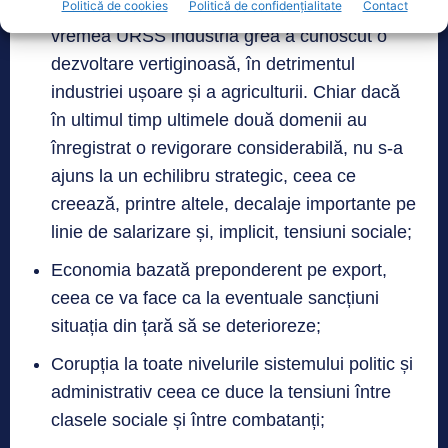
Absența unui program economic coerent. Pe
Politică de cookies
Politică de confidențialitate
Contact
vremea URSS industria grea a cunoscut o
dezvoltare vertiginoasă, în detrimentul
industriei ușoare și a agriculturii. Chiar dacă
în ultimul timp ultimele două domenii au
înregistrat o revigorare considerabilă, nu s-a
ajuns la un echilibru strategic, ceea ce
creează, printre altele, decalaje importante pe
linie de salarizare și, implicit, tensiuni sociale;
Economia bazată preponderent pe export,
ceea ce va face ca la eventuale sancțiuni
situația din țară să se deterioreze;
Corupția la toate nivelurile sistemului politic și
administrativ ceea ce duce la tensiuni între
clasele sociale și între combatanți;