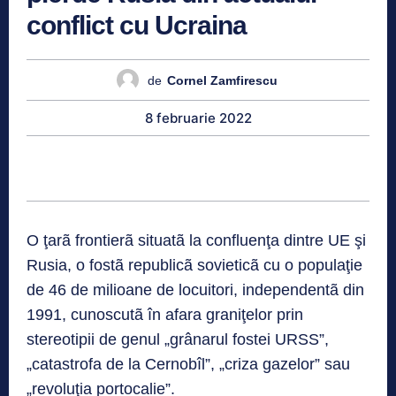
conflict cu Ucraina
de
Cornel Zamfirescu
8 februarie 2022
O ţarã frontierã situatã la confluenţa dintre UE şi
Rusia, o fostã republicã sovieticã cu o populaţie
de 46 de milioane de locuitori, independentã din
1991, cunoscutã în afara graniţelor prin
stereotipii de genul „grânarul fostei URSS”,
„catastrofa de la Cernobîl”, „criza gazelor” sau
„revoluţia portocalie”.