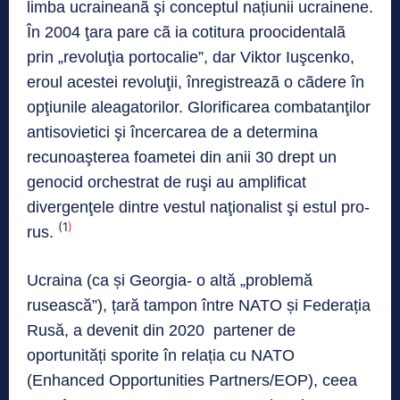
limba ucraineanã şi conceptul națiunii ucrainene.
În 2004 ţara pare cã ia cotitura proocidentalã
prin „revoluţia portocalie”, dar Viktor Iuşcenko,
eroul acestei revoluţii, înregistreazã o cãdere în
opţiunile aleagatorilor. Glorificarea combatanţilor
antisovietici şi încercarea de a determina
recunoaşterea foametei din anii 30 drept un
genocid orchestrat de ruşi au amplificat
divergenţele dintre vestul naţionalist şi estul pro-
(1
)
rus.
Ucraina (ca și Georgia- o altă „problemă
rusească”), țară tampon între NATO și Federația
Rusă, a devenit din 2020 partener de
oportunități sporite în relația cu NATO
(Enhanced Opportunities Partners/EOP), ceea