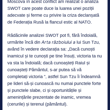
Moscova în acest conflict am realizat o analiza
SWOT care poate duce la luarea unei poziții
adecvate și ferme cu privire la criza declanșată
de Federația Rusă la flancul estic al NATO.
Rădăcinile analizei SWOT pot fi, fără îndoială,
Arta războiului a
urmărite încă din
lui Sun Tzu,
având în vedere declarația sa: „Dacă cunoști
inamicul și te cunoști pe tine însuți, victoria ta nu
va sta la îndoială; dacă cunoașteți Raiul și
cunoașteți Pământul, s-ar putea să vă
completați victoria ”, astfel Sun Tzu îi îndeamnă
pe lideri să-și cunoască nu numai punctele forte
și punctele slabe, ci și oportunitățile și
amenințările prezentate de inamic, vremea
(cerurile) și terenul (pământul).