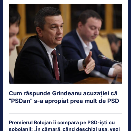
Cum răspunde Grindeanu acuzației că
“PSDan” s-a apropiat prea mult de PSD
Premierul Bolojan îi compară pe PSD-işti cu
şobolanii: „În cămară, când deschizi uşa, vezi