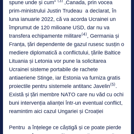
(3)
spune unde și cum”
,Canada, prin vocea
prim-ministrului Justin Trudeau a declarat, în
luna ianuarie 2022, că va acorda Ucrainei un
împrumut de 120 milioane USD, dar nu va
(4)
transfera echipamente militare
, Germania și
Franța, țări dependente de gazul rusesc susțin o
mediere diplomatică a conflictului, țările Baltice
Lituania și Letonia vor pune la solicitarea
Ucrainei sisteme portabile de rachete
antiaeriene Stinge, iar Estonia va furniza gratis
(5)
proiectile pentru sistemele antitanc Javelin
.
Există și țări membre NATO care nu văd cu ochi
buni intervenția alianței într-un eventual conflict,
reamintim aici cazul Ungariei și Croației
Pentru a înțelege ce câștigă și ce poate pierde