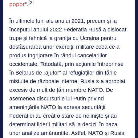
(2)
popor
”.
În ultimele luni ale anului 2021, precum și la
începutul anului 2022 Federația Rusă a dislocat
trupe și tehnică la granița cu Ucraina pentru
desfășurarea unor exerciții militare ceea ce a
produs îngrijorare în rândul cancelariilor
occidentale. Totodată, prin acțiunile întreprinse
în Belarus de „ajutor” al refugiaților din țările
mistuite de războaie interne, Rusia s-a apropiat
excesiv de mult de țări membre NATO. De
asemenea discursurile lui Putin privind
amenințările NATO la adresa securității
Federației au creat o stare de neliniște și au
determinat liderii militari să ia decizii în baza
unor analize amănunțite. Astfel, NATO și Rusia