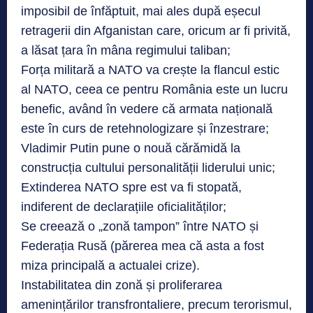
imposibil de înfăptuit, mai ales după eșecul
retragerii din Afganistan care, oricum ar fi privită,
a lăsat țara în mâna regimului taliban;
Forța militară a NATO va crește la flancul estic
al NATO, ceea ce pentru România este un lucru
benefic, având în vedere că armata națională
este în curs de retehnologizare și înzestrare;
Vladimir Putin pune o nouă cărămidă la
construcția cultului personalității liderului unic;
Extinderea NATO spre est va fi stopată,
indiferent de declarațiile oficialităților;
Se creează o „zonă tampon” între NATO și
Federația Rusă (părerea mea că asta a fost
miza principală a actualei crize).
Instabilitatea din zonă și proliferarea
amenințărilor transfrontaliere, precum terorismul,