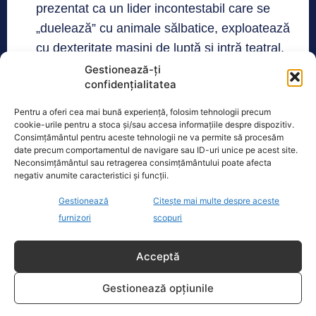
prezentat ca un lider incontestabil care se
„duelează” cu animale sălbatice, exploatează
cu dexteritate mașini de luptă și intră teatral,
ca un star, în instituțiile statului;
Gestionează-ți
confidențialitatea
Prezentarea de informații false, la aceleași
Pentru a oferi cea mai bună experiență, folosim tehnologii precum
trusturi media, prin care populația să
cookie-urile pentru a stoca și/sau accesa informațiile despre dispozitiv.
„cunoască” răul pe care îl provoacă
Consimțământul pentru aceste tehnologii ne va permite să procesăm
date precum comportamentul de navigare sau ID-uri unice pe acest site.
occidentalii – forțele NATO acolo unde
Neconsimțământul sau retragerea consimțământului poate afecta
intervin. (a se vedea discursul președintelui
negativ anumite caracteristici și funcții.
Putin cu privire la intervențiile din fosta
Gestionează
Citește mai multe despre aceste
republică Federativă Iugoslavia și Irak).
furnizori
scopuri
Punctele slabe ale
Acceptă
Rusiei
Gestionează opțiunile