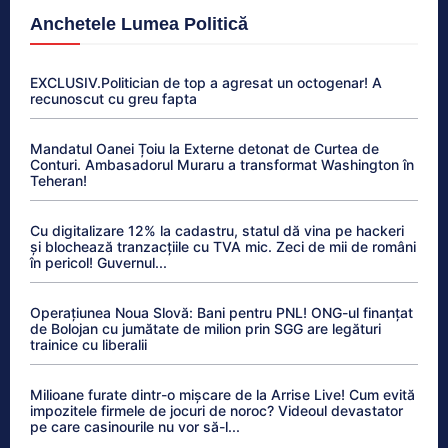
Anchetele Lumea Politică
EXCLUSIV.Politician de top a agresat un octogenar! A
recunoscut cu greu fapta
Mandatul Oanei Țoiu la Externe detonat de Curtea de
Conturi. Ambasadorul Muraru a transformat Washington în
Teheran!
Cu digitalizare 12% la cadastru, statul dă vina pe hackeri
și blochează tranzacțiile cu TVA mic. Zeci de mii de români
în pericol! Guvernul...
Operațiunea Noua Slovă: Bani pentru PNL! ONG-ul finanțat
de Bolojan cu jumătate de milion prin SGG are legături
trainice cu liberalii
Milioane furate dintr-o mișcare de la Arrise Live! Cum evită
impozitele firmele de jocuri de noroc? Videoul devastator
pe care casinourile nu vor să-l...