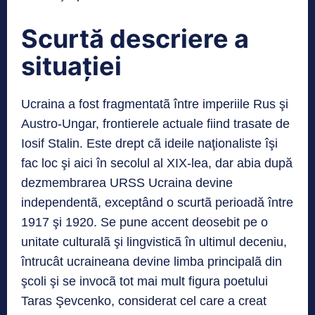
Scurtă descriere a
situației
Ucraina a fost fragmentatã între imperiile Rus şi
Austro-Ungar, frontierele actuale fiind trasate de
Iosif Stalin. Este drept cã ideile naţionaliste îşi
fac loc şi aici în secolul al XIX-lea, dar abia după
dezmembrarea URSS Ucraina devine
independentã, exceptând o scurtã perioadă între
1917 şi 1920. Se pune accent deosebit pe o
unitate culturalã şi lingvisticã în ultimul deceniu,
întrucât ucraineana devine limba principalã din
şcoli şi se invocã tot mai mult figura poetului
Taras Şevcenko, considerat cel care a creat