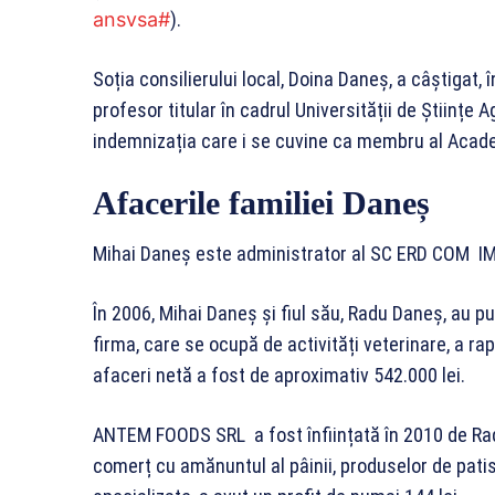
ansvsa#
).
Soția consilierului local, Doina Daneș, a câștigat, 
profesor titular în cadrul Universității de Științe 
indemnizația care i se cuvine ca membru al Academi
Afacerile familiei Daneș
Mihai Daneș este administrator al SC ERD COM 
În 2006, Mihai Daneș și fiul său, Radu Daneș, au
firma, care se ocupă de activități veterinare, a rap
afaceri netă a fost de aproximativ 542.000 lei.
ANTEM FOODS SRL a fost înființată în 2010 de Rad
comerț cu amănuntul al pâinii, produselor de pati