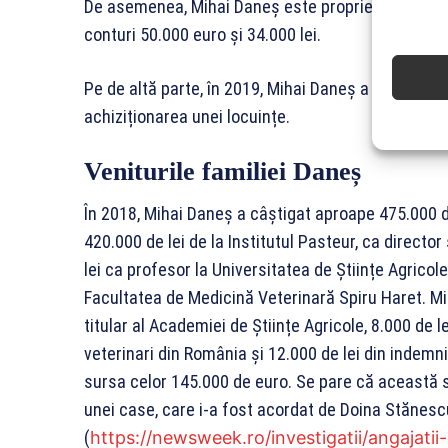
De asemenea, Mihai Daneș este proprietarul unui au
conturi 50.000 euro și 34.000 lei.
Pe de altă parte, în 2019, Mihai Daneș a făcut un 
achiziționarea unei locuințe.
Veniturile familiei Daneș
În 2018, Mihai Daneș a câștigat aproape 475.000 de
420.000 de lei de la Institutul Pasteur, ca director 
lei ca profesor la Universitatea de Științe Agricol
Facultatea de Medicină Veterinară Spiru Haret. M
titular al Academiei de Științe Agricole, 8.000 de l
veterinari din România și 12.000 de lei din indemn
sursa celor 145.000 de euro. Se pare că această
unei case, care i-a fost acordat de Doina Stănescu
(
https://newsweek.ro/investigatii/angajatii