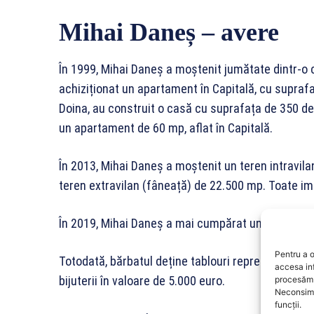
Mihai Daneș – avere
În 1999, Mihai Daneș a moștenit jumătate dintr-o 
achiziționat un apartament în Capitală, cu supraf
Doina, au construit o casă cu suprafața de 350 de 
un apartament de 60 mp, aflat în Capitală.
În 2013, Mihai Daneș a moștenit un teren intravila
teren extravilan (fâneață) de 22.500 mp. Toate imo
În 2019, Mihai Daneș a mai cumpărat un apartamen
Pentru a o
Totodată, bărbatul deține tablouri reprezentând a
accesa in
bijuterii în valoare de 5.000 euro.
procesăm 
Neconsimț
funcții.