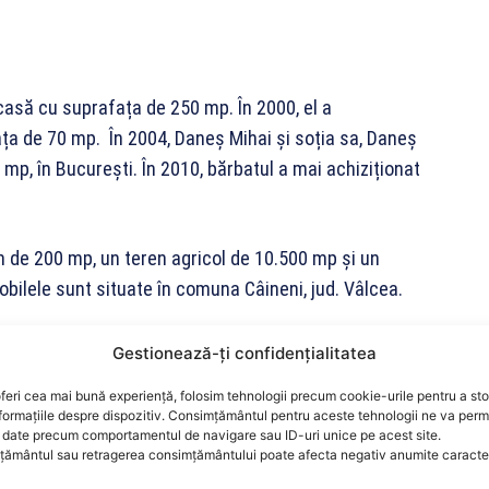
casă cu suprafața de 250 mp. În 2000, el a
ața de 70 mp. În 2004, Daneș Mihai și soția sa, Daneș
mp, în București. În 2010, bărbatul a mai achiziționat
n de 200 mp, un teren agricol de 10.500 mp și un
bilele sunt situate în comuna Câineni, jud. Vâlcea.
t de 160 mp situat în București.
Gestionează-ți confidențialitatea
feri cea mai bună experiență, folosim tehnologii precum cookie-urile pentru a st
rtă contemporană în valoare de 10.000 euro și
formațiile despre dispozitiv. Consimțământul pentru aceste tehnologii ne va perm
date precum comportamentul de navigare sau ID-uri unice pe acest site.
ământul sau retragerea consimțământului poate afecta negativ anumite caracteri