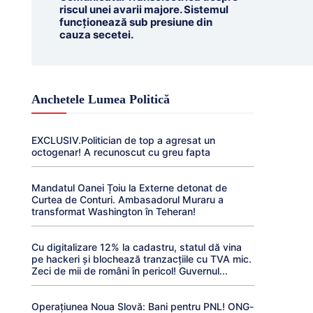
riscul unei avarii majore. Sistemul
funcționează sub presiune din
cauza secetei.
Anchetele Lumea Politică
EXCLUSIV.Politician de top a agresat un
octogenar! A recunoscut cu greu fapta
Mandatul Oanei Țoiu la Externe detonat de
Curtea de Conturi. Ambasadorul Muraru a
transformat Washington în Teheran!
Cu digitalizare 12% la cadastru, statul dă vina
pe hackeri și blochează tranzacțiile cu TVA mic.
Zeci de mii de români în pericol! Guvernul...
Operațiunea Noua Slovă: Bani pentru PNL! ONG-