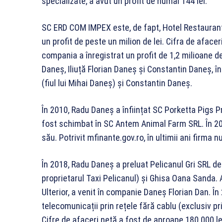
specializate, a avut un profit de numai 144 lei.
SC ERD COM IMPEX este, de fapt, Hotel Restaurant
un profit de peste un milion de lei. Cifra de afaceri
compania a înregistrat un profit de 1,2 milioane de
Daneș, Iliuță Florian Daneș și Constantin Daneș, 
(fiul lui Mihai Daneș) și Constantin Daneș.
În 2010, Radu Daneș a înființat SC Porketta Pigs P
fost schimbat în SC Antem Animal Farm SRL. În 201
său. Potrivit mfinante.gov.ro, în ultimii ani firma n
În 2018, Radu Daneș a preluat Pelicanul Gri SRL de
proprietarul Taxi Pelicanul) și Ghisa Oana Sanda. A
Ulterior, a venit în companie Daneș Florian Dan. În
telecomunicații prin rețele fără cablu (exclusiv prin
Cifre de afaceri netă a fost de aproape 180.000 le