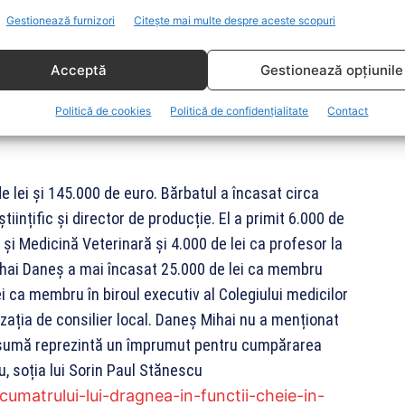
toturism BMW, fabricat în 2010. În plus, el are în
Gestionează furnizori
Citește mai multe despre aceste scopuri
Acceptă
Gestionează opțiunile
împrumut în valoare de 225.000 de lei pentru
Politică de cookies
Politică de confidențialitate
Contact
 lei și 145.000 de euro. Bărbatul a încasat circa
științific și director de producție. El a primit 6.000 de
e și Medicină Veterinară și 4.000 de lei ca profesor la
ihai Daneș a mai încasat 25.000 de lei ca membru
ei ca membru în biroul executiv al Colegiului medicilor
izația de consilier local. Daneș Mihai nu a menționat
 sumă reprezintă un împrumut pentru cumpărarea
, soția lui Sorin Paul Stănescu
-cumatrului-lui-dragnea-in-functii-cheie-in-