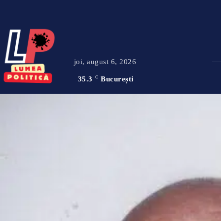
joi, august 6, 2026
35.3
C
București