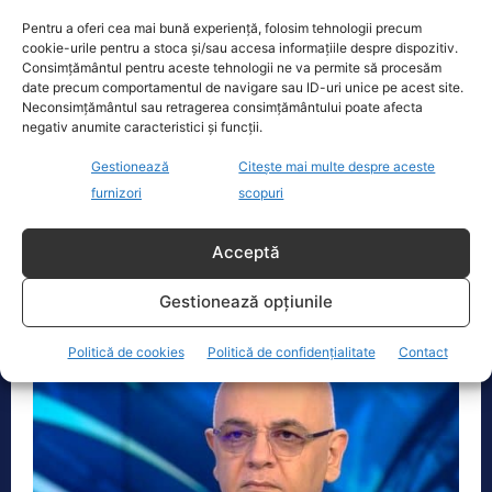
Pentru a oferi cea mai bună experiență, folosim tehnologii precum
cookie-urile pentru a stoca și/sau accesa informațiile despre dispozitiv.
Consimțământul pentru aceste tehnologii ne va permite să procesăm
date precum comportamentul de navigare sau ID-uri unice pe acest site.
Neconsimțământul sau retragerea consimțământului poate afecta
negativ anumite caracteristici și funcții.
Gestionează
Citește mai multe despre aceste
Un bărbat a amenințat că va împușca un
furnizori
scopuri
polițist dacă nu e arestat agentul care a lovit
mortal fata de 13 ani. Poliția îl...
Acceptă
Actualitate
17 Ianuarie 2022
Polițiștii bucureșteni fac verificări după ce un bărbat
Gestionează opțiunile
a sunat la 112 și a avertizat că va folosi arma...
Politică de cookies
Politică de confidențialitate
Contact