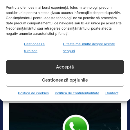
Pentru a oferi cea mai bună experiență, folosim tehnologii precum
cookie-urile pentru a stoca și/sau accesa informațiile despre dispozitiv.
Consimțământul pentru aceste tehnologii ne va permite să procesăm
date precum comportamentul de navigare sau ID-uri unice pe acest site.
Neconsimțământul sau retragerea consimțământului poate afecta
negativ anumite caracteristici și funcții.
Gestionează
Citește mai multe despre aceste
Ministerul Educației, sancționat pentru
furnizori
scopuri
încălcarea normelor GDPR. Care a fost
abaterea
Acceptă
Actualitate
10 Septembrie 2021
O sancțiune GDPR a primit Ministerul Educației
Gestionează opțiunile
pentru un chestionar adresat părinților, a anunțat
ministrul Sorin Cîmpeanu. Amenda a...
Politică de cookies
Politică de confidențialitate
Contact