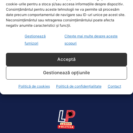
cookie-urile pentru a stoca și/sau accesa informațiile despre dispozitiv.
Consimțământul pentru aceste tehnologii ne va permite să procesăm
date precum comportamentul de navigare sau ID-uri unice pe acest site.
Neconsimțământul sau retragerea consimțământului poate afecta
negativ anumite caracteristici și funcții.
Robert Negoiță plânge cu lacrimi de sânge
Gestionează
Citește mai multe despre aceste
pentru copiii ucraineni. Pictură
furnizori
scopuri
controversată pe zidul Liceului Mihai Bravu.
„Slavă Ucrainei” și „I love Sector 3”
Acceptă
Actualitate
1 Aprilie 2022
Pictură pentru Ucraina. O pictură care se vrea un
Gestionează opțiunile
mesaj de susținere pentru refugiații din Ucraina a
apărut pe...
Politică de cookies
Politică de confidențialitate
Contact