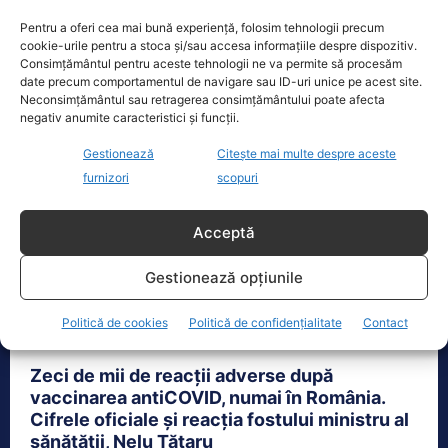
cum s-a făcut achiziția măștilor de protecţie în
Pentru a oferi cea mai bună experiență, folosim tehnologii precum
perioada pandemiei şi...
cookie-urile pentru a stoca și/sau accesa informațiile despre dispozitiv.
Consimțământul pentru aceste tehnologii ne va permite să procesăm
date precum comportamentul de navigare sau ID-uri unice pe acest site.
Neconsimțământul sau retragerea consimțământului poate afecta
negativ anumite caracteristici și funcții.
Gestionează
Citește mai multe despre aceste
furnizori
scopuri
Acceptă
Gestionează opțiunile
Politică de cookies
Politică de confidențialitate
Contact
Zeci de mii de reacții adverse după
vaccinarea antiCOVID, numai în România.
Cifrele oficiale și reacția fostului ministru al
sănătății, Nelu Tătaru