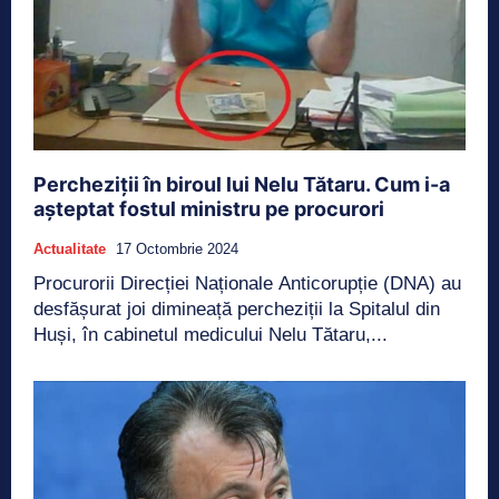
Percheziții în biroul lui Nelu Tătaru. Cum i-a
așteptat fostul ministru pe procurori
Actualitate
17 Octombrie 2024
Procurorii Direcției Naționale Anticorupție (DNA) au
desfășurat joi dimineață percheziții la Spitalul din
Huși, în cabinetul medicului Nelu Tătaru,...