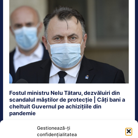
Fostul ministru Nelu Tătaru, dezvăluiri din
scandalul măştilor de protecţie | Câţi bani a
cheltuit Guvernul pe achiziţiile din
pandemie
Actualitate
2 Februarie 2023
Gestionează-ți
Nelu Tătaru, fost ministru al Sănătăţii, a explicat
confidențialitatea