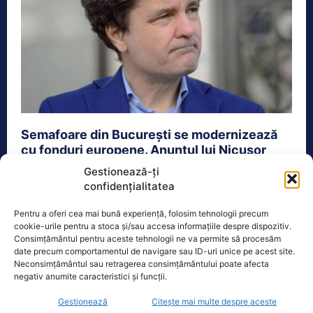
Semafoare din București se modernizează
cu fonduri europene. Anunțul lui Nicușor
Dan
Gestionează-ți
confidențialitatea
Actualitate
13 Februarie 2023
Modernizarea sistemului de semaforizare
Pentru a oferi cea mai bună experiență, folosim tehnologii precum
cookie-urile pentru a stoca și/sau accesa informațiile despre dispozitiv.
inteligentă din Capitală a fost decisă de primarul
Consimțământul pentru aceste tehnologii ne va permite să procesăm
Nicușor Dan. Edilul Capitalei a semnat
date precum comportamentul de navigare sau ID-uri unice pe acest site.
contractele...
Neconsimțământul sau retragerea consimțământului poate afecta
negativ anumite caracteristici și funcții.
Gestionează
Citește mai multe despre aceste