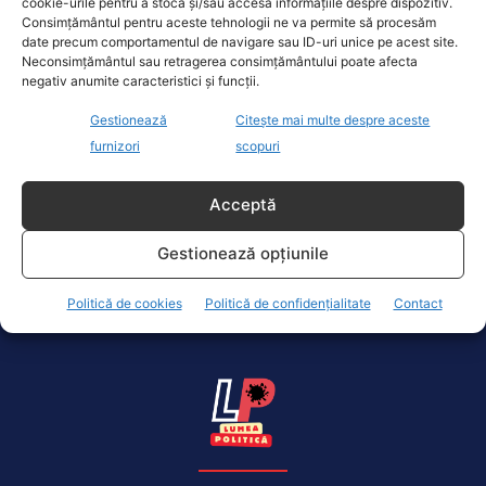
cookie-urile pentru a stoca și/sau accesa informațiile despre dispozitiv.
Consimțământul pentru aceste tehnologii ne va permite să procesăm
date precum comportamentul de navigare sau ID-uri unice pe acest site.
Neconsimțământul sau retragerea consimțământului poate afecta
negativ anumite caracteristici și funcții.
Cât de eficientă este a patra doză de vaccin
Gestionează
Citește mai multe despre aceste
antiCovid. Rezultatele surprinzătoare ale
furnizori
scopuri
unui studiu din Israel
Actualitate
18 Februarie 2022
Acceptă
A patra doză de vaccin are efect redus împotriva
Gestionează opțiunile
infectării cu Omicron, varianta circulantă a
coronavirusului, arată concluziile unui...
Politică de cookies
Politică de confidențialitate
Contact