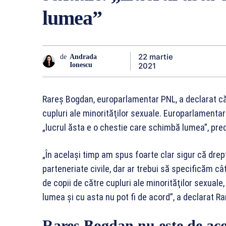
lumea”
22 martie
de
Andrada
2021
Ionescu
Rareș Bogdan, europarlamentar PNL, a declarat că 
cupluri ale minorităţilor sexuale. Europarlamentar
„lucrul ăsta e o chestie care schimbă lumea”, prec
„În acelaşi timp am spus foarte clar sigur că drep
parteneriate civile, dar ar trebui să specificăm c
de copii de către cupluri ale minorităţilor sexuale
lumea şi cu asta nu pot fi de acord”, a declarat R
Rareș Bogdan nu este de acor