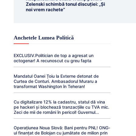
Zelenski schimbă tonul discuției: „Și
noi vrem rachete”
Anchetele Lumea Politică
EXCLUSIV.Politician de top a agresat un
octogenar! A recunoscut cu greu fapta
Mandatul Oanei Țoiu la Externe detonat de
Curtea de Conturi. Ambasadorul Muraru a
transformat Washington în Teheran!
Cu digitalizare 12% la cadastru, statul dă vina
pe hackeri și blochează tranzacțiile cu TVA mic.
Zeci de mii de români în pericol! Guvernul...
Operațiunea Noua Slovă: Bani pentru PNL! ONG-
ul finanțat de Bolojan cu jumătate de milion prin