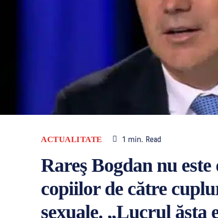
1
min.
ACTUALITATE
Read
Rareş Bogdan nu este d
copiilor de către cuplu
sexuale. „Lucrul ăsta 