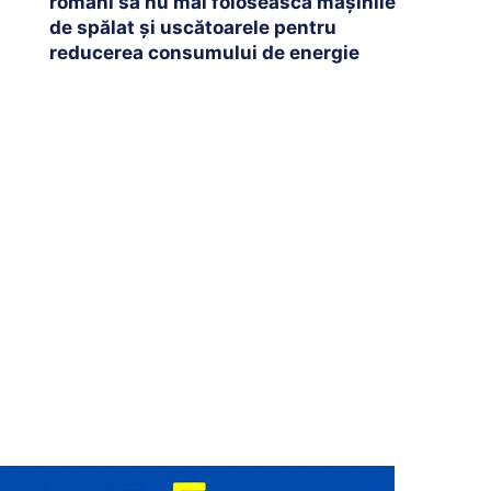
români să nu mai folosească mașinile
de spălat și uscătoarele pentru
reducerea consumului de energie