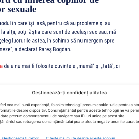
or sexuale
 modul în care îşi lasă, pentru că au probleme şi au
la alţii, soţii ăştia care sunt de acelaşi sex sau, mă
înţeleg lucrurile astea, în schimb să nu mergem spre
neze”, a declarat Rareș Bogdan.
ea
de a nu mai fi folosite cuvintele „mamă” şi „tată”, ci
re, eu sunt membru în Comisia LIBE. (…) E o propunere
Gestionează-ți confidențialitatea
zut multe aberaţii în lume, dacă cineva crede că va
feri cea mai bună experiență, folosim tehnologii precum cookie-urile pentru a st
 când apari pe lumea asta şi înveţi să vorbeşti s-a
formațiile despre dispozitiv. Consimțământul pentru aceste tehnologii ne va perm
date precum comportamentul de navigare sau ID-uri unice pe acest site.
cuvânt mamă”, a declarat Rareș Bogdan.
ământul sau retragerea consimțământului poate afecta negativ anumite caracteri
 un alt for internaţional va putea nouă să ne
Gestionează furnizori
Citește mai multe despre aceste scopuri