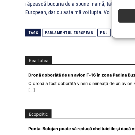
răpească bucuria de a spune mamă, tată, se înşal
European, dar cu asta mă voi lupta. Voi fi în grup
TAGS
PARLAMENTUL EUROPEAN
PNL
RAREȘ BO
Realitatea
Dronă doborâtă de un avion F‑16 în zona Padina Bu
O dronă a fost doborâtă vineri dimineață de un avion F
[...]
Ecopolitic
Ponta: Bolojan poate să reducă cheltuielile şi dacă 