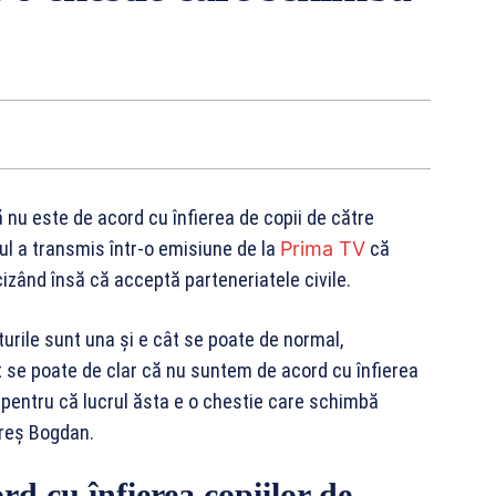
nu este de acord cu înfierea de copii de către
ul a transmis într-o emisiune de la
Prima TV
că
izând însă că acceptă parteneriatele civile.
turile sunt una şi e cât se poate de normal,
ât se poate de clar că nu suntem de acord cu înfierea
, pentru că lucrul ăsta e o chestie care schimbă
areș Bogdan.
d cu înfierea copiilor de