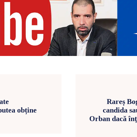
ate
Rareș Bog
putea obține
candida sa
Orban dacă înţe