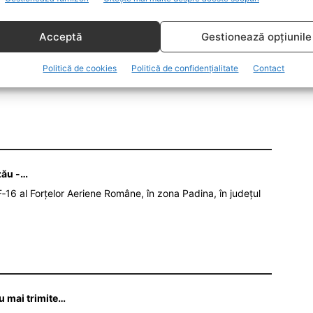
ă. Eu am văzut multe aberaţii în Parlamentul
ul cel mai conservator”, a transmis Rareş Bogdan.
Acceptă
Gestionează opțiunile
Politică de cookies
Politică de confidențialitate
Contact
GDAN
zău -…
‑16 al Forțelor Aeriene Române, în zona Padina, în județul
nu mai trimite…