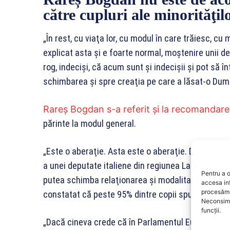
către cupluri ale minorităţil
„În rest, cu viaţa lor, cu modul în care trăiesc, cu
explicat asta şi e foarte normal, moştenire unii de 
rog, indecişi, că acum sunt şi indecişii şi pot să 
schimbarea şi spre creaţia pe care a lăsat-o Dum
Rareş Bogdan s-a referit şi la recomandar
părinte la modul general.
„Este o aberaţie. Asta este o aberaţie. Din ferici
a unei deputate italiene din regiunea Lazio. Am vă
Pentru a o
putea schimba relaţionarea şi modalitatea. Atunci
accesa in
procesăm 
constatat că peste 95% dintre copii spun primul 
Neconsimț
funcții.
„Dacă cineva crede că în Parlamentul European sau