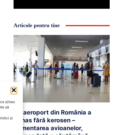
Articole pentru tine
oca și/sau
ite să
Un aeroport din România a
stici și
rămas fără kerosen –
Alimentarea avioanelor,