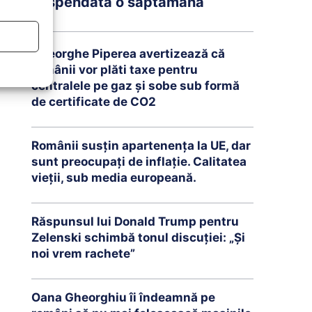
suspendată o săptămână
Gheorghe Piperea avertizează că
românii vor plăti taxe pentru
centralele pe gaz și sobe sub formă
de certificate de CO2
Românii susțin apartenența la UE, dar
sunt preocupați de inflație. Calitatea
vieții, sub media europeană.
Răspunsul lui Donald Trump pentru
Zelenski schimbă tonul discuției: „Și
noi vrem rachete”
Oana Gheorghiu îi îndeamnă pe