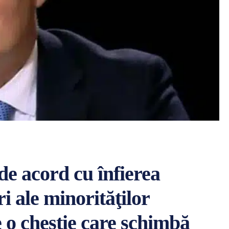
e acord cu înfierea
ri ale minorităţilor
e o chestie care schimbă