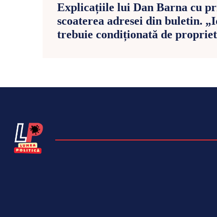
Explicațiile lui Dan Barna cu pr
scoaterea adresei din buletin. „
trebuie condiționată de proprie