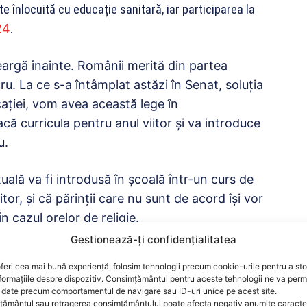
te înlocuită cu educație sanitară, iar participarea la
24
.
eargă înainte. Românii merită din partea
u. La ce s-a întâmplat astăzi în Senat, soluția
cației, vom avea această lege în
facă curricula
pentru
anul viitor și va introduce
u.
uală va fi introdusă în școală într-un curs de
tor, și că părinții care nu sunt de acord își vor
în cazul orelor de religie.
Gestionează-ți confidențialitatea
ostat privind nivelul prețurilor pentru bunurile de
feri cea mai bună experiență, folosim tehnologii precum cookie-urile pentru a st
nt cele mai ieftine alimente. Astfel el afirmă că
formațiile despre dispozitiv. Consimțământul pentru aceste tehnologii ne va perm
date precum comportamentul de navigare sau ID-uri unice pe acest site.
ământul sau retragerea consimțământului poate afecta negativ anumite caracteri