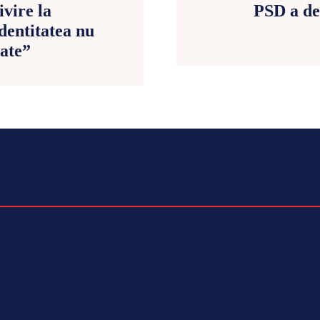
ivire la
PSD a de
Identitatea nu
tate”