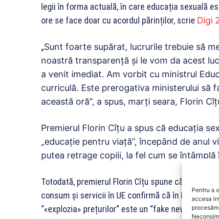
legii în forma actuală, în care educația sexuală es
ore se face doar cu acordul părinților, scrie
Digi 
„
Sunt foarte supărat, lucrurile trebuie să m
noastră transparență și le vom da acest lucr
a venit imediat. Am vorbit cu ministrul Edu
curriculă.
Este
prerogativa
minist
e
rului să 
această or
ă
”,
a spus, marți seara, Florin Cîț
Premierul Florin Cîțu a spus că educația sex
„educație pentru viață”, începând de anul vii
putea retrage copiii, la fel cum se întâmplă 
Totodată, premierul Florin Cîțu spune că datele Eur
Pentru a o
consum și servicii în UE confirmă că în România su
accesa in
“«explozia» prețurilor” este un “fake news”.
procesăm 
Neconsimț