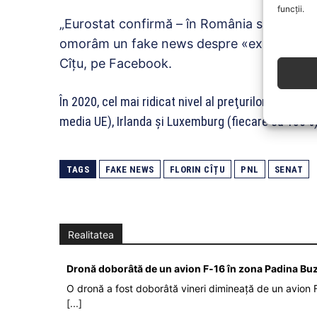
funcții.
„Eurostat confirmă – în România sunt cele m
omorâm un fake news despre «explozia» prețu
Cîțu, pe Facebook.
În 2020, cel mai ridicat nivel al preţurilor în Un
media UE), Irlanda şi Luxemburg (fiecare cu 136%)
TAGS
FAKE NEWS
FLORIN CÎȚU
PNL
SENAT
Realitatea
Dronă doborâtă de un avion F‑16 în zona Padina Bu
O dronă a fost doborâtă vineri dimineață de un avion F
[...]