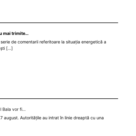
nu mai trimite…
serie de comentarii referitoare la situația energetică a
ști
[...]
l Bala vor fi…
7 august. Autoritățile au intrat în linie dreaptă cu una