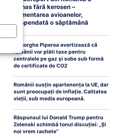
rămas fără kerosen –
Alimentarea avioanelor,
suspendată o săptămână
Gheorghe Piperea avertizează că
românii vor plăti taxe pentru
centralele pe gaz și sobe sub formă
de certificate de CO2
Românii susțin apartenența la UE, dar
sunt preocupați de inflație. Calitatea
vieții, sub media europeană.
Răspunsul lui Donald Trump pentru
Zelenski schimbă tonul discuției: „Și
noi vrem rachete”