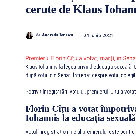
cerute de Klaus Iohann
24 iunie 2021
de
Andrada Ionescu
Premierul Florin Cîțu a votat, marți, în Sena
Klaus Iohannis la legea privind educația sexuală. U
după votul din Senat. Întrebat despre votul colegilor
Potrivit înregistrării votului, premierul Cîțu a vot
Florin Cîțu a votat împotriv
Iohannis la educația sexuală
Votul înregistrat online al premierului este pentru