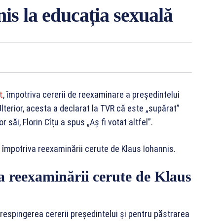
is la educația sexuală
t
, împotriva cererii de reexaminare a președintelui
lterior, acesta a declarat la TVR că este „supărat”
 săi, Florin Cîțu a spus „Aș fi votat altfel”.
at împotriva reexaminării cerute de Klaus Iohannis.
a reexaminării cerute de Klaus
 respingerea cererii președintelui și pentru păstrarea