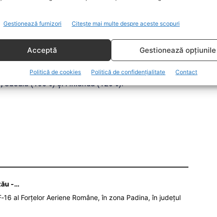
ai ieftine alimente din UE! P.S. Așa mai
Gestionează furnizori
Citește mai multe despre aceste scopuri
rilor”, a scris, miercuri, premierul Florin
Acceptă
Gestionează opțiunile
iunea Europeană s-a înregistrat în Danemarca (141% din
Politică de cookies
Politică de confidențialitate
Contact
, Suedia (130%) şi Finlanda (126%).
zău -…
‑16 al Forțelor Aeriene Române, în zona Padina, în județul