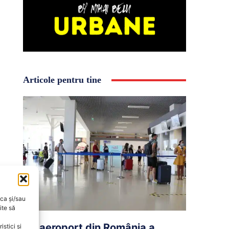
Articole pentru tine
oca și/sau
ite să
Un aeroport din România a
stici și