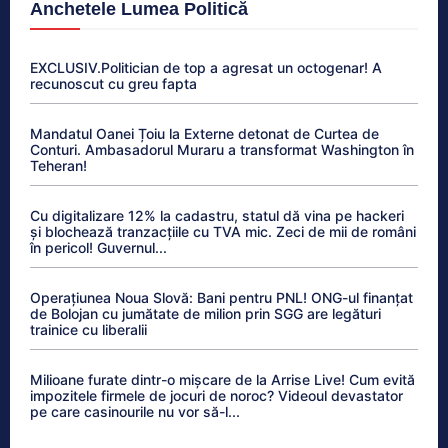
Anchetele Lumea Politică
EXCLUSIV.Politician de top a agresat un octogenar! A
recunoscut cu greu fapta
Mandatul Oanei Țoiu la Externe detonat de Curtea de
Conturi. Ambasadorul Muraru a transformat Washington în
Teheran!
Cu digitalizare 12% la cadastru, statul dă vina pe hackeri
și blochează tranzacțiile cu TVA mic. Zeci de mii de români
în pericol! Guvernul...
Operațiunea Noua Slovă: Bani pentru PNL! ONG-ul finanțat
de Bolojan cu jumătate de milion prin SGG are legături
trainice cu liberalii
Milioane furate dintr-o mișcare de la Arrise Live! Cum evită
impozitele firmele de jocuri de noroc? Videoul devastator
pe care casinourile nu vor să-l...