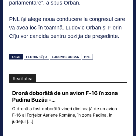
parlamentare”, a spus Orban.
PNL îşi alege noua conducere la congresul care
va avea loc în toamnă. Ludovic Orban și Florin
Cîțu vor candida pentru poziția de președinte.
TAGS
FLORIN CÎȚU
LUDOVIC ORBAN
PNL
Realitatea
Dronă doborâtă de un avion F‑16 în zona
Padina Buzău -…
O dronă a fost doborâtă vineri dimineață de un avion
F‑16 al Forțelor Aeriene Române, în zona Padina, în
județul
[...]