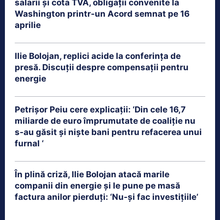
salarii și cota TVA, obligații convenite la
Washington printr-un Acord semnat pe 16
aprilie
Ilie Bolojan, replici acide la conferința de
presă. Discuții despre compensații pentru
energie
Petrişor Peiu cere explicații: ‘Din cele 16,7
miliarde de euro împrumutate de coaliţie nu
s-au găsit şi nişte bani pentru refacerea unui
furnal ‘
În plină criză, Ilie Bolojan atacă marile
companii din energie și le pune pe masă
factura anilor pierduți: ‘Nu-și fac investițiile’