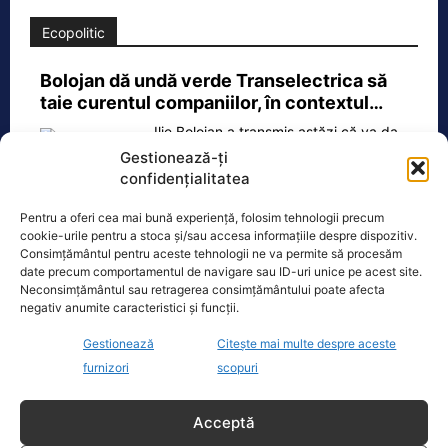
Ecopolitic
Bolojan dă undă verde Transelectrica să
taie curentul companiilor, în contextul…
Ilie Bolojan a transmis astăzi că va da
undă verde Transelectrica să taie
Gestionează-ți
curentul companiilor, în contextul
confidențialitatea
actualei crize energetice
[...]
Pentru a oferi cea mai bună experiență, folosim tehnologii precum
cookie-urile pentru a stoca și/sau accesa informațiile despre dispozitiv.
Consimțământul pentru aceste tehnologii ne va permite să procesăm
date precum comportamentul de navigare sau ID-uri unice pe acest site.
Neconsimțământul sau retragerea consimțământului poate afecta
Oficiul de Știri
negativ anumite caracteristici și funcții.
Gestionează
Citește mai multe despre aceste
Cine este Petrică Paraschiv, campionul mondial care
furnizori
scopuri
execută 11 ani de…
Petrică Paraschiv, primul român care a
Acceptă
cucerit un titlu mondial la box
profesionist, este din nou în centrul