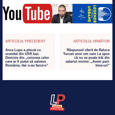
ARTICOLUL PRECEDENT
ARTICOLUL URMĂTOR
Anca Lupu a plecat cu
Răspunsul oferit de Raluca
scandal din USR Iași.
Turcan unui om care i-a spus
Demisie din „uniunea celor
că nu se poate trăi din
care ar fi putut să salveze
salariul minim: „Avem part-
România, dar n-au facut-o”
time-uri”