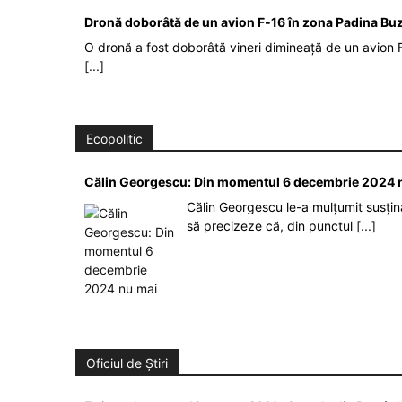
Dronă doborâtă de un avion F‑16 în zona Padina Bu
O dronă a fost doborâtă vineri dimineață de un avion F
[...]
Ecopolitic
Călin Georgescu: Din momentul 6 decembrie 2024 n
Călin Georgescu le-a mulțumit susținăt
să precizeze că, din punctul
[...]
Oficiul de Știri