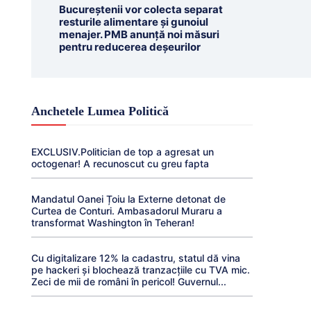
Bucureștenii vor colecta separat
resturile alimentare și gunoiul
menajer. PMB anunță noi măsuri
pentru reducerea deșeurilor
Anchetele Lumea Politică
EXCLUSIV.Politician de top a agresat un
octogenar! A recunoscut cu greu fapta
Mandatul Oanei Țoiu la Externe detonat de
Curtea de Conturi. Ambasadorul Muraru a
transformat Washington în Teheran!
Cu digitalizare 12% la cadastru, statul dă vina
pe hackeri și blochează tranzacțiile cu TVA mic.
Zeci de mii de români în pericol! Guvernul...