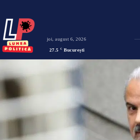
joi, august 6, 2026
27.5
C
București