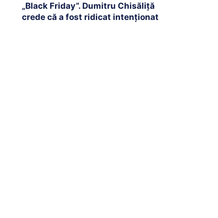
„Black Friday”. Dumitru Chisăliță
crede că a fost ridicat intenționat