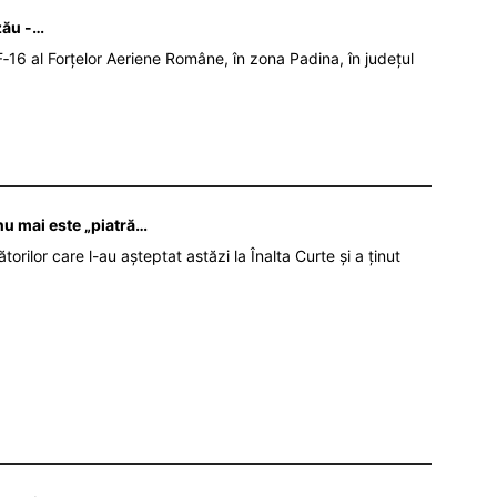
zău -…
‑16 al Forțelor Aeriene Române, în zona Padina, în județul
u mai este „piatră…
orilor care l-au așteptat astăzi la Înalta Curte și a ținut