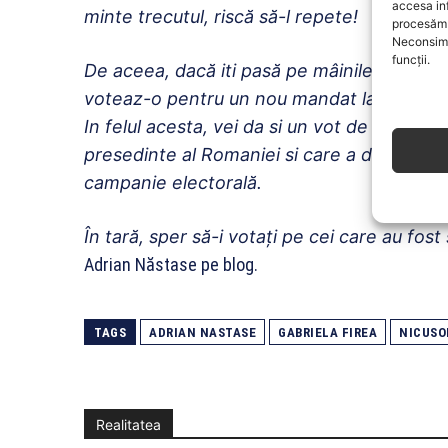
accesa in
minte trecutul, riscă să-l repete!
procesăm 
Neconsimț
funcții.
De aceea, dacă iti pasă pe mâinile cui iti l
voteaz-o pentru un nou mandat la Primăria 
In felul acesta, vei da si un vot de neincred
presedinte al Romaniei si care a devenit un
campanie electorală.
În tară, sper să-i votați pe cei care au fost
Adrian Năstase pe blog.
TAGS
ADRIAN NASTASE
GABRIELA FIREA
NICUSO
Realitatea