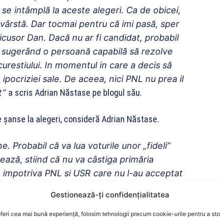
se intâmplă la aceste alegeri. Ca de obicei,
 vârstă. Dar tocmai pentru că imi pasă, sper
 Nicusor Dan. Dacă nu ar fi candidat, probabil
, sugerând o persoană capabilă să rezolve
curestiului. In momentul in care a decis să
 ipocriziei sale. De aceea, nici PNL nu prea il
t”
a scris Adrian Năstase pe blogul său.
e șanse la alegeri, consideră Adrian Năstase.
e. Probabil că va lua voturile unor „fideli”
idează, stiind că nu va câstiga primăria
, impotriva PNL si USR care nu l-au acceptat
P, până la alegerile parlamentare; 3. pentru a
Gestionează-ți confidențialitatea
ali) cu care să participe la diferite jocuri
or să-l voteze, le amintesc că cei care nu tin
feri cea mai bună experiență, folosim tehnologii precum cookie-urile pentru a st