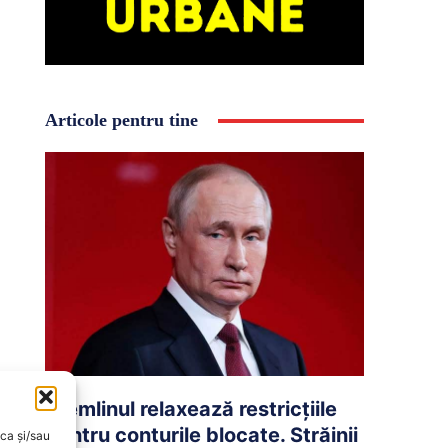
Articole pentru tine
Kremlinul relaxează restricțiile
pentru conturile blocate. Străinii
oca și/sau