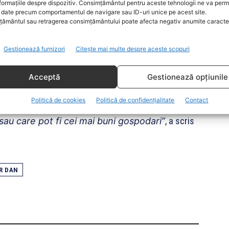
formațiile despre dispozitiv. Consimțământul pentru aceste tehnologii ne va perm
date precum comportamentul de navigare sau ID-uri unice pe acest site.
ământul sau retragerea consimțământului poate afecta negativ anumite caracteri
asi orasul, respectând indemnul de la Digi24,
Gestionează furnizori
Citește mai multe despre aceste scopuri
generală a Bucurestiului, pe Gabriela Firea.
ere celui care ar fi trebuit să fie impartial ca
Acceptă
Gestionează opțiunile
 jalnic purtător de cuvânt al PNL in această
Politică de cookies
Politică de confidențialitate
Contact
 sau care pot fi cei mai buni gospodari”
, a scris
R DAN