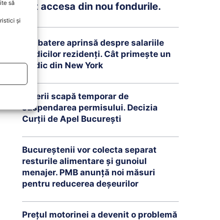
ite să
pot accesa din nou fondurile.
stici și
Dezbatere aprinsă despre salariile
medicilor rezidenți. Cât primește un
medic din New York
Șoferii scapă temporar de
suspendarea permisului. Decizia
Curții de Apel București
Bucureștenii vor colecta separat
resturile alimentare și gunoiul
menajer. PMB anunță noi măsuri
pentru reducerea deșeurilor
Prețul motorinei a devenit o problemă