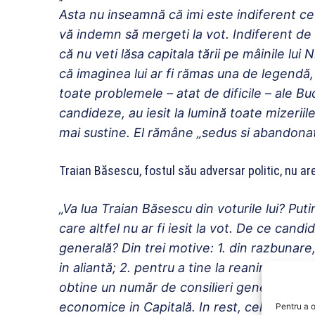
Asta nu inseamnă că imi este indiferent ce 
vă indemn să mergeti la vot. Indiferent de
că nu veti lăsa capitala tării pe mâinile lui
că imaginea lui ar fi rămas una de legendă
toate problemele – atat de dificile – ale Bu
candideze, au iesit la lumină toate mizeriile
mai sustine. El rămâne „sedus si abandona
Traian Băsescu, fostul său adversar politic, nu ar
„Va lua Traian Băsescu din voturile lui? Putin
care altfel nu ar fi iesit la vot. De ce cand
generală? Din trei motive: 1. din razbunare
in aliantă; 2. pentru a tine la reanimare PM
obtine un număr de consilieri generali (si loc
economice in Capitală. In rest, celor care v
Pentru a o