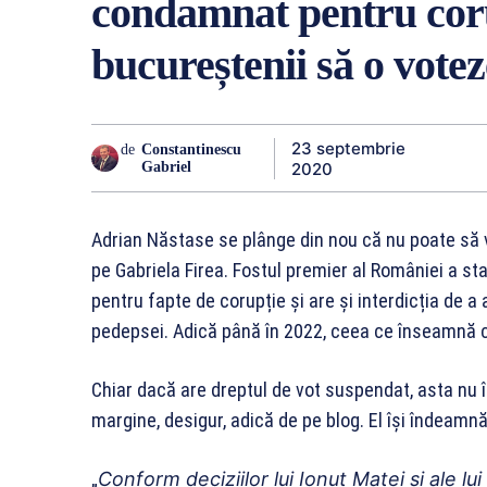
condamnat pentru cor
bucureștenii să o votez
23 septembrie
de
Constantinescu
2020
Gabriel
Adrian Năstase se plânge din nou că nu poate să vo
pe Gabriela Firea. Fostul premier al României a st
pentru fapte de corupție și are și interdicția de a 
pedepsei. Adică până în 2022, ceea ce înseamnă c
Chiar dacă are dreptul de vot suspendat, asta nu
margine, desigur, adică de pe blog. El își îndeamnă
„
Conform deciziilor lui Ionut Matei si ale lu