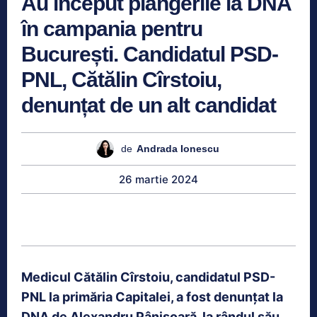
Au început plângerile la DNA
în campania pentru
București. Candidatul PSD-
PNL, Cătălin Cîrstoiu,
denunțat de un alt candidat
de
Andrada Ionescu
26 martie 2024
Medicul Cătălin Cîrstoiu, candidatul PSD-
PNL la primăria Capitalei, a fost denunțat la
DNA de Alexandru Pânișoară, la rândul său