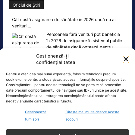
Oficiul de Știri
Cât costă asigurarea de sănătate în 2026 dacă nu ai
venituri.…
Persoanele fără venituri pot beneficia
în 2026 de asigurare în sistemul public
de sănătate dacă optează pentru
plata contribuției de
[...]
Gestionează-ți
confidențialitatea
Pentru a oferi cea mai bună experiență, folosim tehnologii precum
cookie-urile pentru a stoca și/sau accesa informațiile despre dispozitiv.
Consimțământul pentru aceste tehnologii ne va permite să procesăm
date precum comportamentul de navigare sau ID-uri unice pe acest site.
Ultimele știri
Neconsimțământul sau retragerea consimțământului poate afecta
negativ anumite caracteristici și funcții.
Tomac cere comasarea primăriilor. Critici dure la
adresa reformelor amânate
Gestionează
Citește mai multe despre aceste
furnizori
scopuri
Ungaria renunță la reducerea voluntară a
consumului de energie. Nivelul Dunării ar intra pe