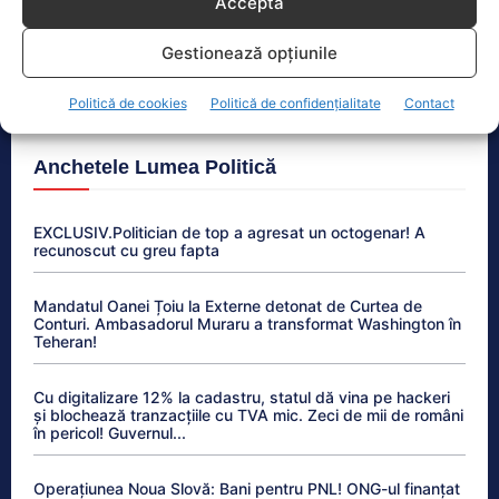
creștere
Acceptă
Gestionează opțiunile
Acuzații grave între fostul ambasador și partenera
sa. DIICOT investighează cazul
Politică de cookies
Politică de confidențialitate
Contact
Anchetele Lumea Politică
EXCLUSIV.Politician de top a agresat un octogenar! A
recunoscut cu greu fapta
Mandatul Oanei Țoiu la Externe detonat de Curtea de
Conturi. Ambasadorul Muraru a transformat Washington în
Teheran!
Cu digitalizare 12% la cadastru, statul dă vina pe hackeri
și blochează tranzacțiile cu TVA mic. Zeci de mii de români
în pericol! Guvernul...
Operațiunea Noua Slovă: Bani pentru PNL! ONG-ul finanțat