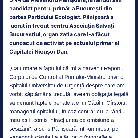
candidat pentru primăria București din
partea Partidului Ecologist. Pânișoară a
lucrat în trecut pentru Asociația Salvați
Bucureștiul, organizația care l-a făcut
cunoscut ca activist pe actualul primar al
Capitalei Nicușor Dan.
„Ca urmare a faptului că mi-a parvenit Raportul
Corpului de Control al Primului-Ministru privind
Spitalul Universitar de Urgență despre care am
vorbit săptămâna trecută, aveam obligația legală
să denunț faptele penale ale lui Cătălin Cîrstoiu,
managerul spitalului, în caz contrar eu la rândul
meu aș fi comis infracțiunea de omisiune a
sesizării”, a scris Pânișoară într-un mesaj pe
Facebook căruia i-a alăturat o fotografie a