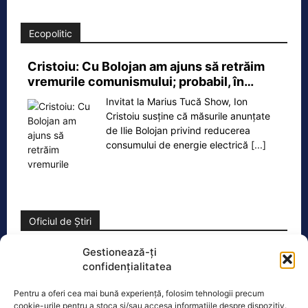
Ecopolitic
Cristoiu: Cu Bolojan am ajuns să retrăim
vremurile comunismului; probabil, în…
Invitat la Marius Tucă Show, Ion
Cristoiu susține că măsurile anunțate
de Ilie Bolojan privind reducerea
consumului de energie electrică
[...]
Oficiul de Știri
Gestionează-ți
Copil din Reghin, salvat după ce și-a prins mâna în
confidențialitatea
mașina…
Un copil de doar 2 ani din Reghin a
Pentru a oferi cea mai bună experiență, folosim tehnologii precum
trecut printr-un moment dramatic,
cookie-urile pentru a stoca și/sau accesa informațiile despre dispozitiv.