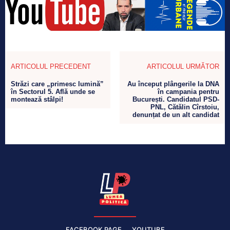
ARTICOLUL PRECEDENT
ARTICOLUL URMĂTOR
Străzi care „primesc lumină”
Au început plângerile la DNA
în Sectorul 5. Află unde se
în campania pentru
montează stâlpi!
București. Candidatul PSD-
PNL, Cătălin Cîrstoiu,
denunțat de un alt candidat
FACEBOOK PAGE
YOUTUBE