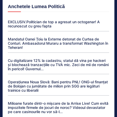
Anchetele Lumea Politică
EXCLUSIV.Politician de top a agresat un octogenar! A
recunoscut cu greu fapta
Mandatul Oanei Țoiu la Externe detonat de Curtea de
Conturi. Ambasadorul Muraru a transformat Washington în
Teheran!
Cu digitalizare 12% la cadastru, statul dă vina pe hackeri
și blochează tranzacțiile cu TVA mic. Zeci de mii de români
în pericol! Guvernul...
Operațiunea Noua Slovă: Bani pentru PNL! ONG-ul finanțat
de Bolojan cu jumătate de milion prin SGG are legături
trainice cu liberalii
Milioane furate dintr-o mișcare de la Arrise Live! Cum evită
impozitele firmele de jocuri de noroc? Videoul devastator
pe care casinourile nu vor să-l...