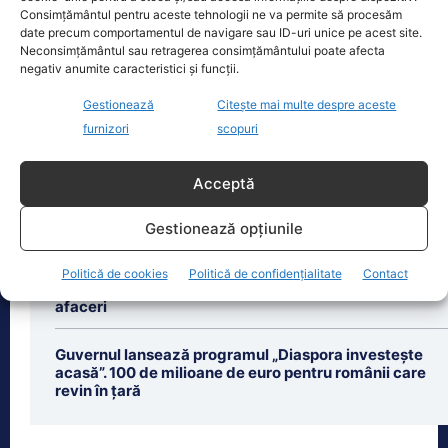
vineri, după ce și-a prins mâna
Consimțământul pentru aceste tehnologii ne va permite să procesăm
date precum comportamentul de navigare sau ID-uri unice pe acest site.
dreaptă
[...]
Neconsimțământul sau retragerea consimțământului poate afecta
negativ anumite caracteristici și funcții.
Gestionează
Citește mai multe despre aceste
furnizori
scopuri
Ultimele știri
Acceptă
Răspunsul lui Donald Trump pentru Zelenski schimbă
tonul discuției: „Și noi vrem rachete”
Gestionează opțiunile
Oferta lui Bolojan pentru românii din diaspora:
Politică de cookies
Politică de confidențialitate
Contact
Granturi de 200.000 de euro pentru deschiderea de
afaceri
Guvernul lansează programul „Diaspora investește
acasă”. 100 de milioane de euro pentru românii care
revin în țară