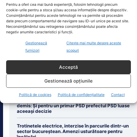
Zilele Ploieștiului, organizate în
Pentru a oferi cea mai bună experiență, folosim tehnologii precum
perioada 7-9 august, aduc în centrul
cookie-urile pentru a stoca și/sau accesa informațiile despre dispozitiv.
Consimțământul pentru aceste tehnologii ne va permite să procesăm
orașului trei seri de concert, un
date precum comportamentul de navigare sau ID-uri unice pe acest site.
spectacol impresionant cu drone
[...]
Neconsimțământul sau retragerea consimțământului poate afecta
negativ anumite caracteristici și funcții.
Gestionează
Citește mai multe despre aceste
furnizori
scopuri
Ultimele știri
Acceptă
Dan Dungaciu: Green Deal, eșec major al Comisiei
Europene, gândit de un politician cu 14% scor
Gestionează opțiunile
electoral
Politică de cookies
Politică de confidențialitate
Contact
Cristian Preda explică de ce Dominic Fritz nu a fost
demis: Și pentru un primar PSD prefectul PSD luase
aceeași decizie
Trotinetele electrice, interzise în parcurile dintr-un
sector bucureștean. Amenzi usturătoare pentru
încălcări