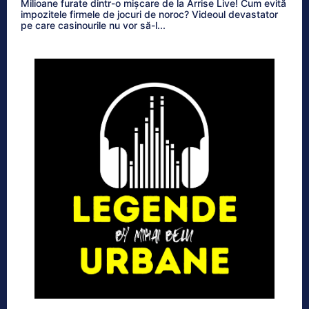
Milioane furate dintr-o mișcare de la Arrise Live! Cum evită
impozitele firmele de jocuri de noroc? Videoul devastator
pe care casinourile nu vor să-l...