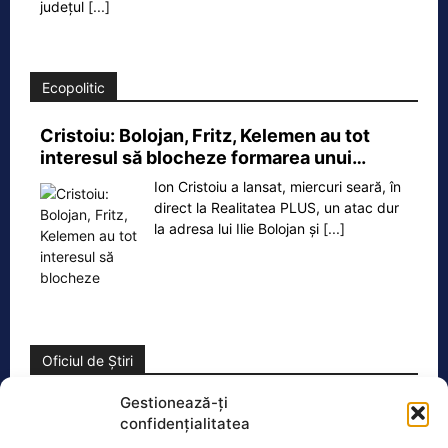
județul
[...]
Ecopolitic
Cristoiu: Bolojan, Fritz, Kelemen au tot
interesul să blocheze formarea unui…
Ion Cristoiu a lansat, miercuri seară, în
direct la Realitatea PLUS, un atac dur
la adresa lui Ilie Bolojan și
[...]
Oficiul de Știri
Gestionează-ți
Zilele Ploieștiului, 7-9 august 2026. De la ce oră încep
confidențialitatea
concertele…