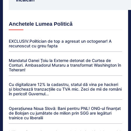
Anchetele Lumea Politică
EXCLUSIV.Politician de top a agresat un octogenar! A
recunoscut cu greu fapta
Mandatul Oanei Țoiu la Externe detonat de Curtea de
Conturi. Ambasadorul Muraru a transformat Washington în
Teheran!
Cu digitalizare 12% la cadastru, statul dă vina pe hackeri
și blochează tranzacțiile cu TVA mic. Zeci de mii de români
în pericol! Guvernul...
Operațiunea Noua Slovă: Bani pentru PNL! ONG-ul finanțat
de Bolojan cu jumătate de milion prin SGG are legături
trainice cu liberalii