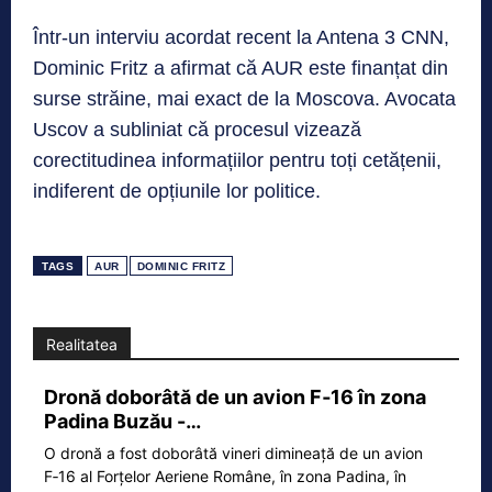
Într-un interviu acordat recent la Antena 3 CNN,
Dominic Fritz a afirmat că AUR este finanțat din
surse străine, mai exact de la Moscova. Avocata
Uscov a subliniat că procesul vizează
corectitudinea informațiilor pentru toți cetățenii,
indiferent de opțiunile lor politice.
TAGS
AUR
DOMINIC FRITZ
Realitatea
Dronă doborâtă de un avion F‑16 în zona
Padina Buzău -…
O dronă a fost doborâtă vineri dimineață de un avion
F‑16 al Forțelor Aeriene Române, în zona Padina, în