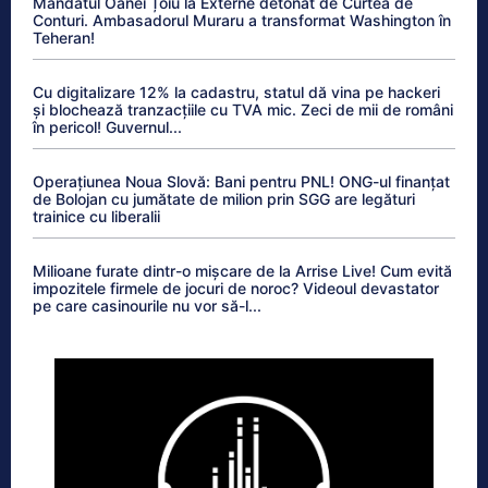
Mandatul Oanei Țoiu la Externe detonat de Curtea de
Conturi. Ambasadorul Muraru a transformat Washington în
Teheran!
Cu digitalizare 12% la cadastru, statul dă vina pe hackeri
și blochează tranzacțiile cu TVA mic. Zeci de mii de români
în pericol! Guvernul...
Operațiunea Noua Slovă: Bani pentru PNL! ONG-ul finanțat
de Bolojan cu jumătate de milion prin SGG are legături
trainice cu liberalii
Milioane furate dintr-o mișcare de la Arrise Live! Cum evită
impozitele firmele de jocuri de noroc? Videoul devastator
pe care casinourile nu vor să-l...