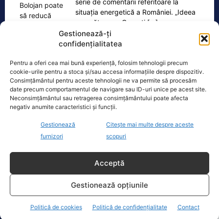
serie de comentarii referitoare la
situația energetică a României. „Ideea
e următoarea. Oprești
[...]
Gestionează-ți
confidențialitatea
Pentru a oferi cea mai bună experiență, folosim tehnologii precum
cookie-urile pentru a stoca și/sau accesa informațiile despre dispozitiv.
Oficiul de Știri
Consimțământul pentru aceste tehnologii ne va permite să procesăm
date precum comportamentul de navigare sau ID-uri unice pe acest site.
Neconsimțământul sau retragerea consimțământului poate afecta
Cele 4 barje pentru redirecționarea Dunării către brațul
negativ anumite caracteristici și funcții.
Bala vor fi…
Cele 4 barje vor fi scufundate vineri, 7
Gestionează
Citește mai multe despre aceste
august. Autoritățile au intrat în linie
furnizori
scopuri
dreaptă cu una dintre cele mai
[...]
Acceptă
Gestionează opțiunile
Politică de cookies
Politică de confidențialitate
Contact
Ultimele știri