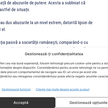
față de abuzurile de putere. Acesta a subliniat că
stfel de situații.
i au dus abuzurile la un nivel extrem, datorită lipsei de
 el.
ația pasivă a societății românești, comparând-o cu
de reacție și incapacitatea de a se opune abuzurilor.
Gestionează-ți confidențialitatea
tem precum iepurele care se uită sau căprioara care
feri cea mai bună experiență, folosim tehnologii precum cookie-urile pentru a st
formațiile despre dispozitiv. Consimțământul pentru aceste tehnologii ne va perm
date precum comportamentul de navigare sau ID-uri unice pe acest site.
ământul sau retragerea consimțământului poate afecta negativ anumite caracteri
 că pot să împingă abuzurile dincolo de orice limită
ste din partea cetățenilor.
Gestionează furnizori
Citește mai multe despre aceste scopuri
Acceptă
Gestionează opțiunile