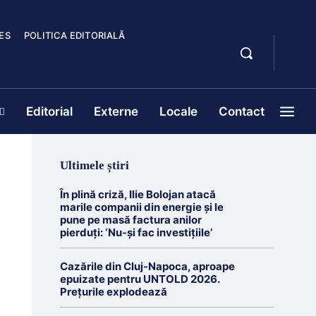
ES
POLITICA EDITORIALĂ
Editorial
Externe
Locale
Contact
Ultimele știri
În plină criză, Ilie Bolojan atacă
marile companii din energie și le
pune pe masă factura anilor
pierduți: ‘Nu-și fac investițiile’
Cazările din Cluj-Napoca, aproape
epuizate pentru UNTOLD 2026.
Prețurile explodează