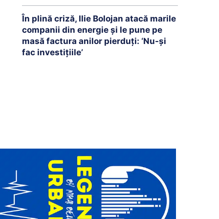
În plină criză, Ilie Bolojan atacă marile
companii din energie și le pune pe
masă factura anilor pierduți: ‘Nu-și
fac investițiile’