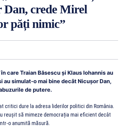
r Dan, crede Mirel
or păți nimic”
în care Traian Băsescu și Klaus Iohannis au
eși au simulat-o mai bine decât Nicușor Dan,
abuzurile de putere.
 critici dure la adresa liderilor politici din România.
 au reușit să mimeze democrația mai eficient decât
într-o anumită măsură.