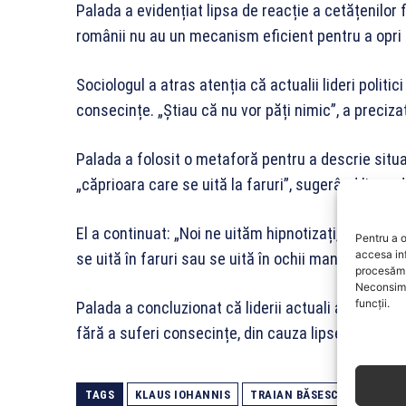
Palada a evidențiat lipsa de reacție a cetățenilor 
românii nu au un mecanism eficient pentru a opri a
Sociologul a atras atenția că actualii lideri politic
consecințe. „Știau că nu vor păți nimic”, a precizat
Palada a folosit o metaforă pentru a descrie situ
„căprioara care se uită la faruri”, sugerând lipsa 
El a continuat: „Noi ne uităm hipnotizați, noi sun
Pentru a o
accesa in
se uită în faruri sau se uită în ochii mangustei”.
procesăm 
Neconsimț
funcții.
Palada a concluzionat că liderii actuali au înțeles
fără a suferi consecințe, din cauza lipsei de prote
TAGS
KLAUS IOHANNIS
TRAIAN BĂSESCU