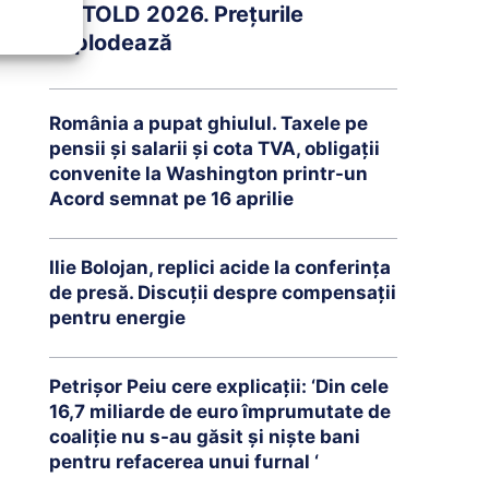
UNTOLD 2026. Prețurile
explodează
România a pupat ghiulul. Taxele pe
pensii și salarii și cota TVA, obligații
convenite la Washington printr-un
Acord semnat pe 16 aprilie
Ilie Bolojan, replici acide la conferința
de presă. Discuții despre compensații
pentru energie
Petrişor Peiu cere explicații: ‘Din cele
16,7 miliarde de euro împrumutate de
coaliţie nu s-au găsit şi nişte bani
pentru refacerea unui furnal ‘