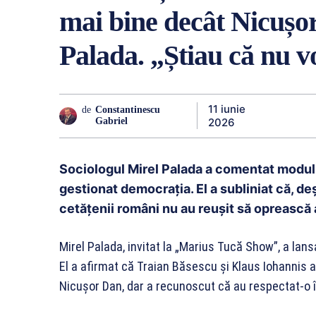
mai bine decât Nicușo
Palada. „Știau că nu v
11 iunie
de
Constantinescu
2026
Gabriel
Sociologul Mirel Palada a comentat modul 
gestionat democrația. El a subliniat că, d
cetățenii români nu au reușit să oprească 
Mirel Palada, invitat la „Marius Tucă Show”, a lansat
El a afirmat că Traian Băsescu și Klaus Iohannis
Nicușor Dan, dar a recunoscut că au respectat-o 