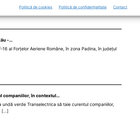
Politică de cookies
Politică de confidențialitate
Contact
zău -…
‑16 al Forțelor Aeriene Române, în zona Padina, în județul
ul companiilor, în contextul…
da undă verde Transelectrica să taie curentul companiilor,
e
[...]