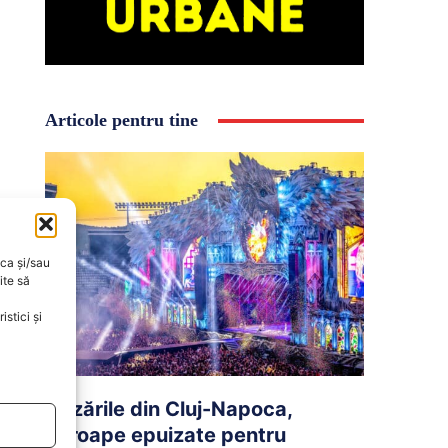
Articole pentru tine
oca și/sau
ite să
stici și
Cazările din Cluj-Napoca,
aproape epuizate pentru