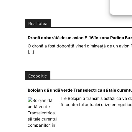
Realitatea
Dronă doborâtă de un avion F‑16 în zona Padina Bu
O dronă a fost doborâtă vineri dimineață de un avion F
[...]
Ecopolitic
Bolojan dă undă verde Transelectrica să taie curent
Ilie Bolojan a transmis astăzi că va 
în contextul actualei crize energetic