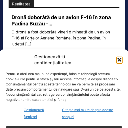
Realitatea
Dronă doborâtă de un avion F‑16 în zona
Padina Buzău -…
O dronă a fost doborâtă vineri dimineață de un avion
F‑16 al Forțelor Aeriene Române, în zona Padina, în
județul
[...]
Gestionează-ți
confidențialitatea
Ecopolitic
Pentru a oferi cea mai bună experiență, folosim tehnologii precum
cookie-urile pentru a stoca și/sau accesa informațiile despre dispozitiv.
Bolojan dă undă verde Transelectrica să
Consimțământul pentru aceste tehnologii ne va permite să procesăm
taie curentul companiilor, în contextul…
date precum comportamentul de navigare sau ID-uri unice pe acest site.
Neconsimțământul sau retragerea consimțământului poate afecta
Ilie Bolojan a transmis astăzi că va da
negativ anumite caracteristici și funcții.
undă verde Transelectrica să taie
curentul companiilor, în contextul
Gestionează
Citește mai multe despre aceste
actualei crize energetice
[...]
furnizori
scopuri