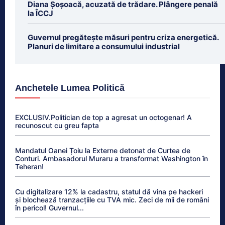
Diana Șoșoacă, acuzată de trădare. Plângere penală
la ÎCCJ
Guvernul pregătește măsuri pentru criza energetică.
Planuri de limitare a consumului industrial
Anchetele Lumea Politică
EXCLUSIV.Politician de top a agresat un octogenar! A
recunoscut cu greu fapta
Mandatul Oanei Țoiu la Externe detonat de Curtea de
Conturi. Ambasadorul Muraru a transformat Washington în
Teheran!
Cu digitalizare 12% la cadastru, statul dă vina pe hackeri
și blochează tranzacțiile cu TVA mic. Zeci de mii de români
în pericol! Guvernul...