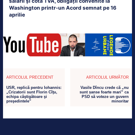
salarii și cota TVA, obligații convenite la
Washington printr-un Acord semnat pe 16
aprilie
ARTICOLUL PRECEDENT
ARTICOLUL URMĂTOR
USR, replică pentru Iohannis:
Vasile Dîncu crede că „nu
„Crizatorii sunt Florin Cîţu,
sunt șanse foarte mari” ca
echipa câştigătoare şi
PSD să voteze un guvern
preşedintele”
minoritar