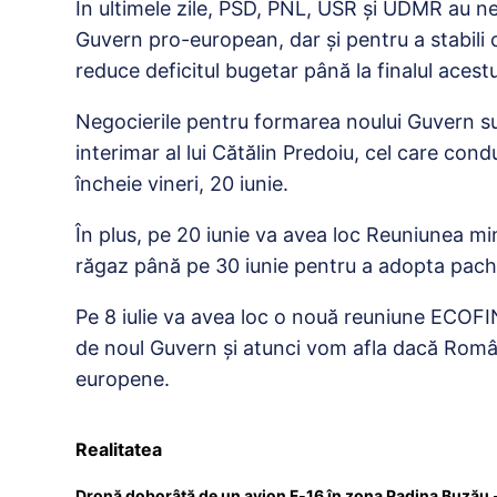
În ultimele zile, PSD, PNL, USR și UDMR au n
Guvern pro-european, dar și pentru a stabili 
reduce deficitul bugetar până la finalul acestu
Negocierile pentru formarea noului Guvern 
interimar al lui Cătălin Predoiu, cel care con
încheie vineri, 20 iunie.
În plus, pe 20 iunie va avea loc Reuniunea mi
răgaz până pe 30 iunie pentru a adopta pachet
Pe 8 iulie va avea loc o nouă reuniune ECOFIN
de noul Guvern și atunci vom afla dacă Româ
europene.
Realitatea
Dronă doborâtă de un avion F‑16 în zona Padina Buzău 