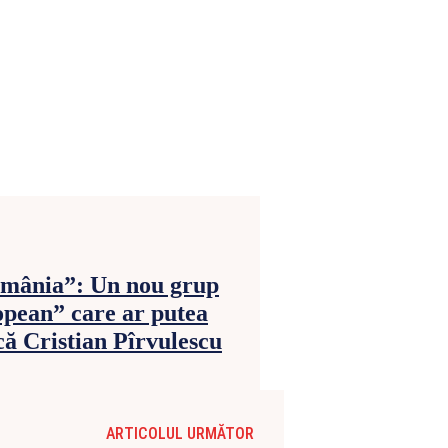
omânia”: Un nou grup
opean” care ar putea
că Cristian Pîrvulescu
ARTICOLUL URMĂTOR