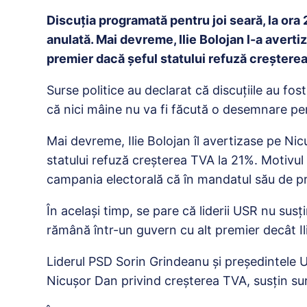
Discuția programată pentru joi seară, la ora 2
anulată. Mai devreme, Ilie Bolojan l-a avert
premier dacă șeful statului refuză creștere
Surse politice au declarat că discuțiile au fos
că nici mâine nu va fi făcută o desemnare pe
Mai devreme, Ilie Bolojan îl avertizase pe Ni
statului refuză creșterea TVA la 21%. Motivul 
campania electorală că în mandatul său de p
În același timp, se pare că liderii USR nu sus
rămână într-un guvern cu alt premier decât Il
Liderul PSD Sorin Grindeanu și președintele
Nicușor Dan privind creșterea TVA, susțin surs