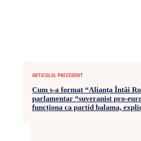
ARTICOLUL PRECEDENT
Cum s-a format “Alianța Întâi R
parlamentar “suveranist pro-eur
funcționa ca partid balama, expli