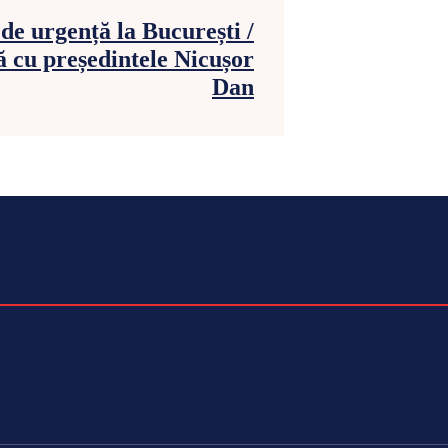
de urgență la București /
 cu președintele Nicușor
Dan