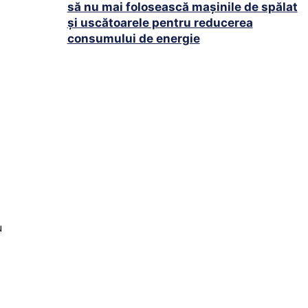
să nu mai folosească mașinile de spălat
și uscătoarele pentru reducerea
consumului de energie
u