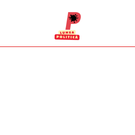
vineri, august
7, 2026
30
București
C