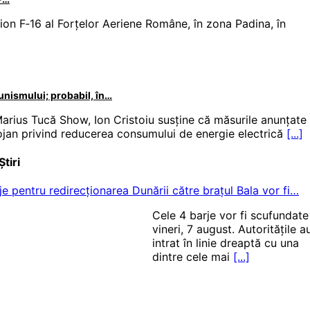
ion F‑16 al Forțelor Aeriene Române, în zona Padina, în
unismului; probabil, în…
 Marius Tucă Show, Ion Cristoiu susține că măsurile anunțate
lojan privind reducerea consumului de energie electrică
[...]
Știri
je pentru redirecționarea Dunării către brațul Bala vor fi…
Cele 4 barje vor fi scufundate
vineri, 7 august. Autoritățile a
intrat în linie dreaptă cu una
dintre cele mai
[...]