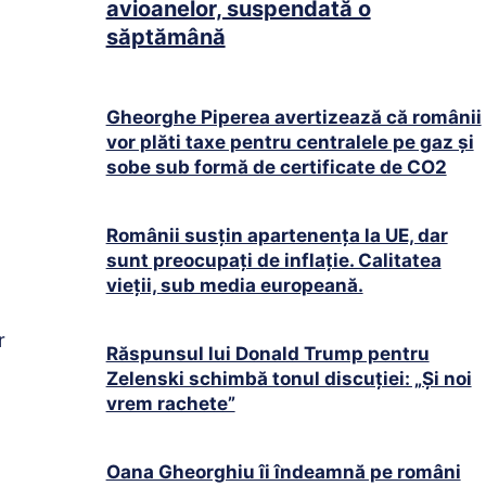
avioanelor, suspendată o
săptămână
Gheorghe Piperea avertizează că românii
vor plăti taxe pentru centralele pe gaz și
sobe sub formă de certificate de CO2
Românii susțin apartenența la UE, dar
sunt preocupați de inflație. Calitatea
vieții, sub media europeană.
r
Răspunsul lui Donald Trump pentru
Zelenski schimbă tonul discuției: „Și noi
vrem rachete”
Oana Gheorghiu îi îndeamnă pe români