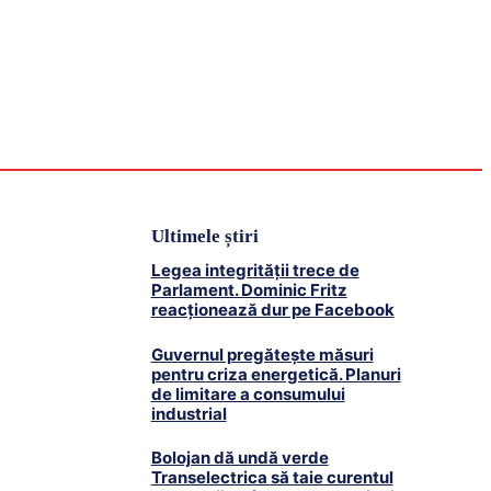
Externe
Locale
Contact
Ultimele știri
Legea integrității trece de
Parlament. Dominic Fritz
reacționează dur pe Facebook
Guvernul pregătește măsuri
pentru criza energetică. Planuri
de limitare a consumului
industrial
Bolojan dă undă verde
Transelectrica să taie curentul