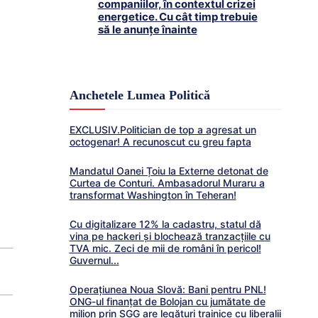
companiilor, în contextul crizei
energetice. Cu cât timp trebuie
să le anunțe înainte
Anchetele Lumea Politică
EXCLUSIV.Politician de top a agresat un
octogenar! A recunoscut cu greu fapta
Mandatul Oanei Țoiu la Externe detonat de
Curtea de Conturi. Ambasadorul Muraru a
transformat Washington în Teheran!
Cu digitalizare 12% la cadastru, statul dă
vina pe hackeri și blochează tranzacțiile cu
TVA mic. Zeci de mii de români în pericol!
Guvernul...
Operațiunea Noua Slovă: Bani pentru PNL!
ONG-ul finanțat de Bolojan cu jumătate de
milion prin SGG are legături trainice cu liberalii