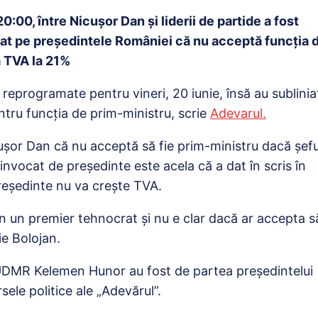
0:00, între Nicușor Dan și liderii de partide a fost
izat pe președintele României că nu acceptă funcția 
a TVA la 21%
t reprogramate pentru vineri, 20 iunie, însă au sublinia
ntru funcția de prim-ministru, scrie
Adevarul.
cușor Dan că nu acceptă să fie prim-ministru dacă șefu
invocat de președinte este acela că a dat în scris în
reședinte nu va crește TVA.
țin un premier tehnocrat și nu e clar dacă ar accepta s
ie Bolojan.
 UDMR Kelemen Hunor au fost de partea președintelui
ele politice ale „Adevărul”.