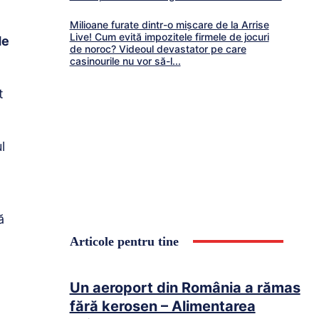
Milioane furate dintr-o mișcare de la Arrise
Live! Cum evită impozitele firmele de jocuri
de
de noroc? Videoul devastator pe care
casinourile nu vor să-l...
t
l
ă
Articole pentru tine
Un aeroport din România a rămas
fără kerosen – Alimentarea