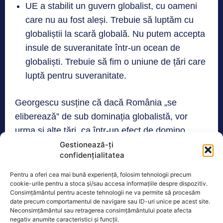
UE a stabilit un guvern globalist, cu oameni
care nu au fost aleși. Trebuie să luptăm cu
globaliștii la scară globală. Nu putem accepta
insule de suveranitate într-un ocean de
globaliști. Trebuie să fim o uniune de țări care
luptă pentru suveranitate.
Georgescu susține că dacă România „se
eliberează” de sub dominația globalistă, vor
urma și alte țări, ca într-un efect de domino.
Gestionează-ți
confidențialitatea
El s-a plâns și de existența unei persecuții a
susținătorilor săi și de eliminarea dreptului la
Pentru a oferi cea mai bună experiență, folosim tehnologii precum
cookie-urile pentru a stoca și/sau accesa informațiile despre dispozitiv.
liberă exprimare. „Susținătorii noștri, inclusiv cei
Consimțământul pentru aceste tehnologii ne va permite să procesăm
vulnerabili precum vârstnicii, mamele singure au
date precum comportamentul de navigare sau ID-uri unice pe acest site.
Neconsimțământul sau retragerea consimțământului poate afecta
fost amendate cu 1.000 de euro și au fost supus
negativ anumite caracteristici și funcții.