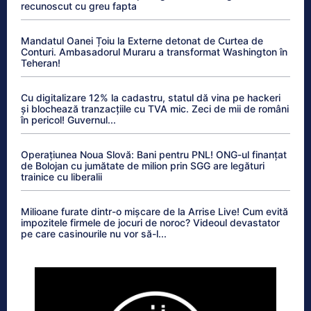
recunoscut cu greu fapta
Mandatul Oanei Țoiu la Externe detonat de Curtea de
Conturi. Ambasadorul Muraru a transformat Washington în
Teheran!
Cu digitalizare 12% la cadastru, statul dă vina pe hackeri
și blochează tranzacțiile cu TVA mic. Zeci de mii de români
în pericol! Guvernul...
Operațiunea Noua Slovă: Bani pentru PNL! ONG-ul finanțat
de Bolojan cu jumătate de milion prin SGG are legături
trainice cu liberalii
Milioane furate dintr-o mișcare de la Arrise Live! Cum evită
impozitele firmele de jocuri de noroc? Videoul devastator
pe care casinourile nu vor să-l...