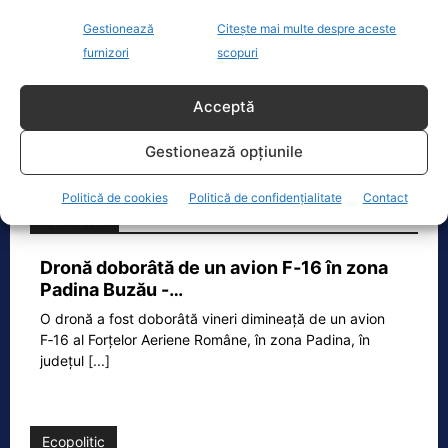
la percheziții militare pentru postări pe social
Gestionează
Citește mai multe despre aceste
media. Pensionari cu 200-300 de dolari pensie
furnizori
scopuri
au fost amendați cu 1.000 de dolari (…) A fost
interzis conținutul electoral pe social media, cu
Acceptă
excepția membrilor de partid”, a mai spus Călin
Georgescu.
Gestionează opțiunile
Politică de cookies
Politică de confidențialitate
Contact
Realitatea
Dronă doborâtă de un avion F‑16 în zona
Padina Buzău -…
O dronă a fost doborâtă vineri dimineață de un avion
F‑16 al Forțelor Aeriene Române, în zona Padina, în
județul
[...]
Ecopolitic