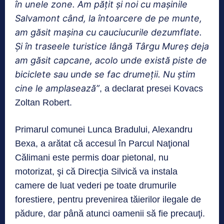
în unele zone. Am păţit şi noi cu maşinile
Salvamont când, la întoarcere de pe munte,
am găsit maşina cu cauciucurile dezumflate.
Şi în traseele turistice lângă Târgu Mureş deja
am găsit capcane, acolo unde există piste de
biciclete sau unde se fac drumeţii. Nu ştim
cine le amplasează”
, a declarat presei Kovacs
Zoltan Robert.
Primarul comunei Lunca Bradului, Alexandru
Bexa, a arătat că accesul în Parcul Naţional
Călimani este permis doar pietonal, nu
motorizat, şi că Direcţia Silvică va instala
camere de luat vederi pe toate drumurile
forestiere, pentru prevenirea tăierilor ilegale de
pădure, dar până atunci oamenii să fie precauţi.