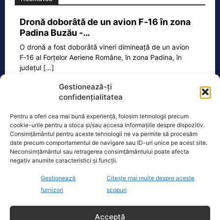
Dronă doborâtă de un avion F‑16 în zona
Padina Buzău -…
O dronă a fost doborâtă vineri dimineață de un avion
F‑16 al Forțelor Aeriene Române, în zona Padina, în
județul
[...]
Gestionează-ți
confidențialitatea
Ecopolitic
Pentru a oferi cea mai bună experiență, folosim tehnologii precum
cookie-urile pentru a stoca și/sau accesa informațiile despre dispozitiv.
Răzvan Savaliuc: „România mai are
Consimțământul pentru aceste tehnologii ne va permite să procesăm
Parchet General? Mai are structuri de…
date precum comportamentul de navigare sau ID-uri unice pe acest site.
Neconsimțământul sau retragerea consimțământului poate afecta
„15 martie 2023 – Ministerul Investitiilor
negativ anumite caracteristici și funcții.
si Proiectelor Europene, condus pe
atunci de PNL-istul Marcel Bolos,
Gestionează
Citește mai multe despre aceste
anunta plin de trufie:
[...]
furnizori
scopuri
Acceptă