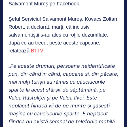
Salvamont Mureş pe Facebook.
Şeful Serviciul Salvamont Mureş, Kovacs Zoltan
Robert, a declarat, marţi, că inclusiv
salvamontiştii s-au ales cu roţile dezumflate,
după ce au trecut peste aceste capcane,
B1TV
relatează
.
Pe aceste drumuri, persoane neidentificate
„
pun, din când în când, capcane şi, din păcate,
mai mulţi turişti au rămas cu cauciucurile
sparte la acest sfârşit de săptămână, pe
Valea Răstoliţei şi pe Valea Ilvei. Este
neplăcut fiindcă vii de pe munte şi găseşti
maşina cu cauciucurile sparte. E neplăcut
fiindcă nu există semnal de telefonie mobilă