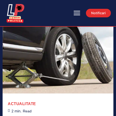
Notificari
ACTUALITATE
2
min.
Read