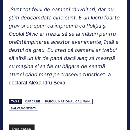
Sunt tot felul de oameni răuvoitori, dar nu
„
ştim deocamdată cine sunt. E un lucru foarte
grav şi eu spun că împreună cu Poliţia şi
Ocolul Silvic ar trebui să se ia măsuri pentru
preîntâmpinarea acestor evenimente, însă e
destul de greu. Eu cred că oamenii ar trebui
să aibă un kit de pană dacă aleg să meargă
cu maşina şi să fie cu băgare de seamă
atunci când merg pe traseele turistice”
, a
declarat Alexandru Bexa.
TAGS
CAPCANE
PARCUL NAȚIONAL CĂLIMANI
SALVAMONTIȘTI
Realitatea