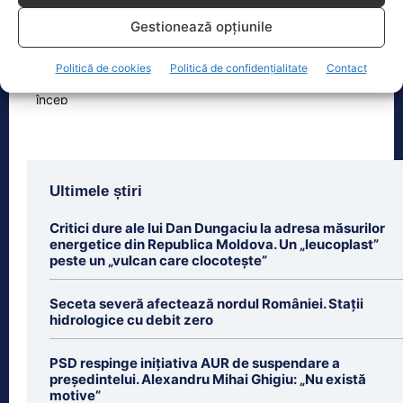
Zilele Ploieștiului, organizate în
Gestionează opțiunile
perioada 7-9 august, aduc în centrul
orașului trei seri de concert, un
Politică de cookies
Politică de confidențialitate
Contact
spectacol impresionant cu drone
[...]
Ultimele știri
Critici dure ale lui Dan Dungaciu la adresa măsurilor
energetice din Republica Moldova. Un „leucoplast”
peste un „vulcan care clocotește”
Seceta severă afectează nordul României. Stații
hidrologice cu debit zero
PSD respinge inițiativa AUR de suspendare a
președintelui. Alexandru Mihai Ghigiu: „Nu există
motive”