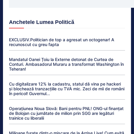
Anchetele Lumea Politică
EXCLUSIV.Politician de top a agresat un octogenar! A
recunoscut cu greu fapta
Mandatul Oanei Țoiu la Externe detonat de Curtea de
Conturi. Ambasadorul Muraru a transformat Washington în
Teheran!
Cu digitalizare 12% la cadastru, statul dă vina pe hackeri
și blochează tranzacțiile cu TVA mic. Zeci de mii de români
în pericol! Guvernul...
Operațiunea Noua Slovă: Bani pentru PNL! ONG-ul finanțat
de Bolojan cu jumătate de milion prin SGG are legături
trainice cu liberalii
Milioane furate dintr-o mișcare de la Arrise Live! Cum evită