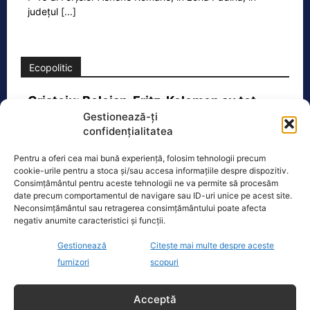
județul
[...]
Ecopolitic
Cristoiu: Bolojan, Fritz, Kelemen au tot
interesul să blocheze formarea unui…
Gestionează-ți
confidențialitatea
Ion Cristoiu a lansat, miercuri seară, în
direct la Realitatea PLUS, un atac dur
Pentru a oferi cea mai bună experiență, folosim tehnologii precum
la adresa lui Ilie Bolojan și
[...]
cookie-urile pentru a stoca și/sau accesa informațiile despre dispozitiv.
Consimțământul pentru aceste tehnologii ne va permite să procesăm
date precum comportamentul de navigare sau ID-uri unice pe acest site.
Neconsimțământul sau retragerea consimțământului poate afecta
negativ anumite caracteristici și funcții.
Gestionează
Citește mai multe despre aceste
Oficiul de Știri
furnizori
scopuri
Zilele Ploieștiului, 7-9 august 2026. De la ce oră încep
Acceptă
concertele…