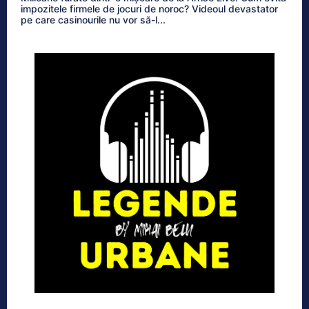
impozitele firmele de jocuri de noroc? Videoul devastator
pe care casinourile nu vor să-l...