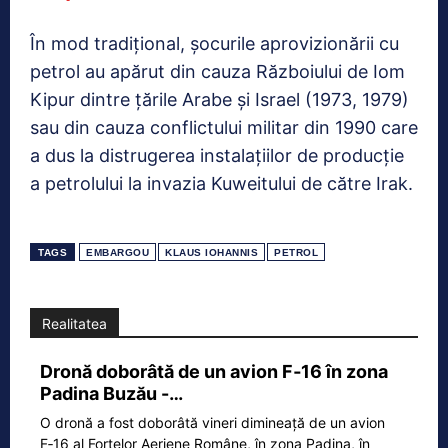
În mod tradițional, șocurile aprovizionării cu
petrol au apărut din cauza Războiului de Iom
Kipur dintre țările Arabe și Israel (1973, 1979)
sau din cauza conflictului militar din 1990 care
a dus la distrugerea instalațiilor de producție
a petrolului la invazia Kuweitului de către Irak.
TAGS
EMBARGOU
KLAUS IOHANNIS
PETROL
Realitatea
Dronă doborâtă de un avion F‑16 în zona
Padina Buzău -…
O dronă a fost doborâtă vineri dimineață de un avion
F‑16 al Forțelor Aeriene Române, în zona Padina, în