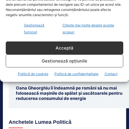
date precum comportamentul de navigare sau ID-uri unice pe acest site.
Neconsimțământul sau retragerea consimțământului poate afecta
negativ anumite caracteristici și funcții.
Gestionează
Citește mai multe despre aceste
furnizori
scopuri
Ultimele știri
Românii susțin apartenența la UE, dar sunt
Acceptă
preocupați de inflație. Calitatea vieții, sub media
europeană.
Gestionează opțiunile
Alina Gorghiu, uluită după ce oamenii lui Fritz l-au
trădat şi au votat Legea AN
Politică de cookies
Politică de confidențialitate
Contact
Oana Gheorghiu îi îndeamnă pe români să nu mai
folosească mașinile de spălat și uscătoarele pentru
reducerea consumului de energie
Anchetele Lumea Politică