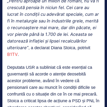
„Pentru aproape un milion de români, nu va fi
crescută pensia în niciun fel. Cei care au
lucrat în condiții cu adevărat speciale, cum ar
fi în metalurgie sau în industriile grele, merită
o recunoaștere mai mare, dar din păcate, ei
vor pierde până la 1.700 de lei. Aceasta se
datorează inflației și lipsei recalculărilor
ulterioare”
, a declarat Diana Stoica, potrivit
B1TV
.
Deputata USR a subliniat că este esențial ca
guvernanții să acorde o atenție deosebită
acestor probleme, având în vedere că
pensionarii care au muncit în condiții dificile se
confruntă cu o situație din ce în ce mai precară.
Stoica a criticat lipsa de acțiune a PSD și PNL în