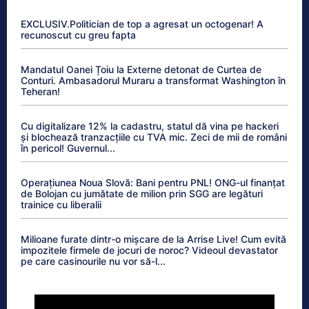
EXCLUSIV.Politician de top a agresat un octogenar! A
recunoscut cu greu fapta
Mandatul Oanei Țoiu la Externe detonat de Curtea de
Conturi. Ambasadorul Muraru a transformat Washington în
Teheran!
Cu digitalizare 12% la cadastru, statul dă vina pe hackeri
și blochează tranzacțiile cu TVA mic. Zeci de mii de români
în pericol! Guvernul...
Operațiunea Noua Slovă: Bani pentru PNL! ONG-ul finanțat
de Bolojan cu jumătate de milion prin SGG are legături
trainice cu liberalii
Milioane furate dintr-o mișcare de la Arrise Live! Cum evită
impozitele firmele de jocuri de noroc? Videoul devastator
pe care casinourile nu vor să-l...