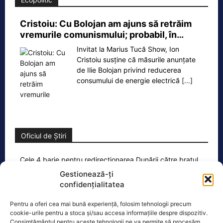
Cristoiu: Cu Bolojan am ajuns să retrăim
vremurile comunismului; probabil, în…
Invitat la Marius Tucă Show, Ion
Cristoiu susține că măsurile anunțate
de Ilie Bolojan privind reducerea
consumului de energie electrică
[...]
Oficiul de Știri
Cele 4 barje pentru redirecționarea Dunării către brațul
Bala vor fi…
Gestionează-ți
confidențialitatea
Cele 4 barje vor fi scufundate vineri, 7
august. Autoritățile au intrat în linie
Pentru a oferi cea mai bună experiență, folosim tehnologii precum
dreaptă cu una dintre cele mai
[...]
cookie-urile pentru a stoca și/sau accesa informațiile despre dispozitiv.
Consimțământul pentru aceste tehnologii ne va permite să procesăm