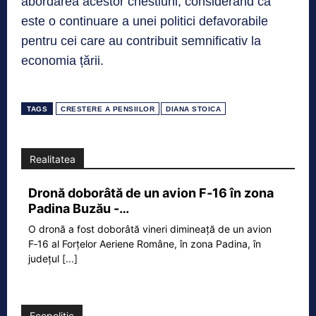
abordarea acestor chestiuni, considerând că
este o continuare a unei politici defavorabile
pentru cei care au contribuit semnificativ la
economia țării.
TAGS
CRESTERE A PENSIILOR
DIANA STOICA
Realitatea
Dronă doborâtă de un avion F‑16 în zona
Padina Buzău -…
O dronă a fost doborâtă vineri dimineață de un avion
F‑16 al Forțelor Aeriene Române, în zona Padina, în
județul
[...]
Ecopolitic