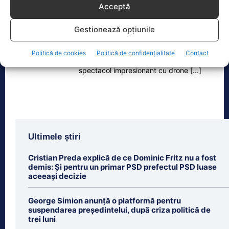
Acceptă
Zilele Ploieștiului, 7-9 august 2026. De la ce oră încep
concertele…
Gestionează opțiunile
Zilele Ploieștiului, organizate în
perioada 7-9 august, aduc în centrul
Politică de cookies
Politică de confidențialitate
Contact
orașului trei seri de concert, un
spectacol impresionant cu drone
[...]
Ultimele știri
Cristian Preda explică de ce Dominic Fritz nu a fost
demis: Și pentru un primar PSD prefectul PSD luase
aceeași decizie
George Simion anunță o platformă pentru
suspendarea președintelui, după criza politică de
trei luni