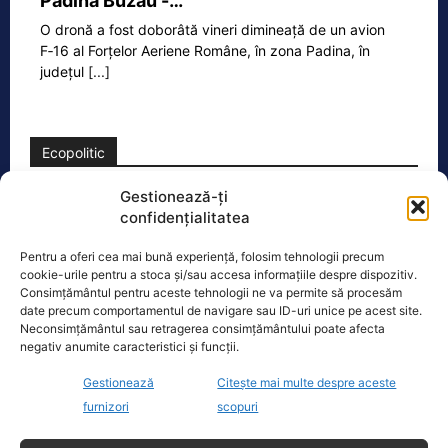
Padina Buzău -…
O dronă a fost doborâtă vineri dimineață de un avion
F‑16 al Forțelor Aeriene Române, în zona Padina, în
județul
[...]
Ecopolitic
Gestionează-ți
Cristoiu: Bolojan, Fritz, Kelemen au tot
confidențialitatea
interesul să blocheze formarea unui…
Ion Cristoiu a lansat, miercuri seară, în
Pentru a oferi cea mai bună experiență, folosim tehnologii precum
direct la Realitatea PLUS, un atac dur
cookie-urile pentru a stoca și/sau accesa informațiile despre dispozitiv.
Consimțământul pentru aceste tehnologii ne va permite să procesăm
la adresa lui Ilie Bolojan și
[...]
date precum comportamentul de navigare sau ID-uri unice pe acest site.
Neconsimțământul sau retragerea consimțământului poate afecta
negativ anumite caracteristici și funcții.
Gestionează
Citește mai multe despre aceste
furnizori
scopuri
Oficiul de Știri