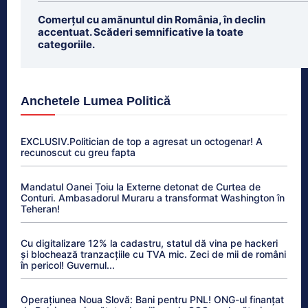
Comerțul cu amănuntul din România, în declin
accentuat. Scăderi semnificative la toate
categoriile.
Anchetele Lumea Politică
EXCLUSIV.Politician de top a agresat un octogenar! A
recunoscut cu greu fapta
Mandatul Oanei Țoiu la Externe detonat de Curtea de
Conturi. Ambasadorul Muraru a transformat Washington în
Teheran!
Cu digitalizare 12% la cadastru, statul dă vina pe hackeri
și blochează tranzacțiile cu TVA mic. Zeci de mii de români
în pericol! Guvernul...
Operațiunea Noua Slovă: Bani pentru PNL! ONG-ul finanțat