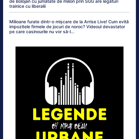
de Bolojan cu jumătate de milion prin SGG are legături
trainice cu liberalii
Milioane furate dintr-o mișcare de la Arrise Live! Cum evită
impozitele firmele de jocuri de noroc? Videoul devastator
pe care casinourile nu vor să-l...