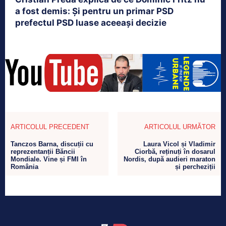
a fost demis: Și pentru un primar PSD
prefectul PSD luase aceeași decizie
ARTICOLUL PRECEDENT
ARTICOLUL URMĂTOR
Tanczos Barna, discuții cu
Laura Vicol și Vladimir
reprezentanții Băncii
Ciorbă, reținuți în dosarul
Mondiale. Vine și FMI în
Nordis, după audieri maraton
România
și percheziții