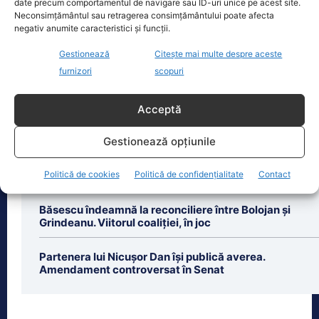
date precum comportamentul de navigare sau ID-uri unice pe acest site.
Eclipsa de soare, 12 august 2026. Orașele din România
Neconsimțământul sau retragerea consimțământului poate afecta
unde va…
negativ anumite caracteristici și funcții.
Eclipsa de soare din 12 august 2026
Gestionează
Citește mai multe despre aceste
este unul dintre cele mai importante
furnizori
scopuri
evenimente astronomice ale anului,
însă nu va
[...]
Acceptă
Gestionează opțiunile
Politică de cookies
Politică de confidențialitate
Contact
Ultimele știri
Băsescu îndeamnă la reconciliere între Bolojan și
Grindeanu. Viitorul coaliției, în joc
Partenera lui Nicușor Dan își publică averea.
Amendament controversat în Senat