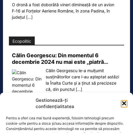
O dronă a fost doborâtă vineri dimineață de un avion
F‑16 al Forțelor Aeriene Române, în zona Padina, în
județul
[...]
Ecopolitic
Călin Georgescu: Din momentul 6
decembrie 2024 nu mai este „piatră…
Călin Georgescu le-a mulțumit
susținătorilor care l-au așteptat astăzi
la Înalta Curte și a ținut să precizeze
că, din punctul
[...]
Gestionează-ți
confidențialitatea
Pentru a oferi cea mai bună experiență, folosim tehnologii precum
Oficiul de Știri
cookie-urile pentru a stoca și/sau accesa informațiile despre dispozitiv.
Consimțământul pentru aceste tehnologii ne va permite să procesăm