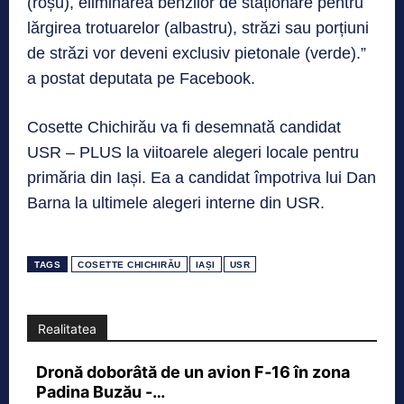
(roșu), eliminarea benzilor de staționare pentru
lărgirea trotuarelor (albastru), străzi sau porțiuni
de străzi vor deveni exclusiv pietonale (verde).”
a postat deputata pe Facebook.
Cosette Chichirău va fi desemnată candidat
USR – PLUS la viitoarele alegeri locale pentru
primăria din Iași. Ea a candidat împotriva lui Dan
Barna la ultimele alegeri interne din USR.
TAGS
COSETTE CHICHIRĂU
IAȘI
USR
Realitatea
Dronă doborâtă de un avion F‑16 în zona
Padina Buzău -…