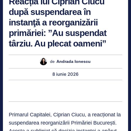
Reacția lui Ciprian Ciucu
după suspendarea în
instanţă a reorganizării
primăriei: ”Au suspendat
târziu. Au plecat oameni”
de
Andrada Ionescu
8 iunie 2026
Primarul Capitalei, Ciprian Ciucu, a reacționat la
suspendarea reorganizării Primăriei București.
Acesta a subliniat că decizia instanței a apărut