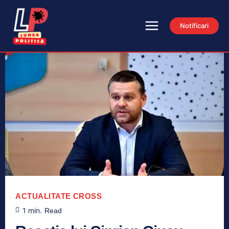
Notificari
ACTUALITATE
CROSS
1
min.
Read