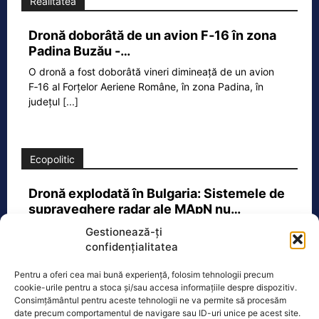
Realitatea
Dronă doborâtă de un avion F‑16 în zona
Padina Buzău -…
O dronă a fost doborâtă vineri dimineață de un avion
F‑16 al Forțelor Aeriene Române, în zona Padina, în
județul
[...]
Ecopolitic
Dronă explodată în Bulgaria: Sistemele de
supraveghere radar ale MApN nu…
În legătură cu explozia produsă pe
Gestionează-ți
teritoriul Bulgariei, în ziua de 8 august,
confidențialitatea
în jurul orei 08.20, în proximitatea
frontierei
[...]
Pentru a oferi cea mai bună experiență, folosim tehnologii precum
cookie-urile pentru a stoca și/sau accesa informațiile despre dispozitiv.
Consimțământul pentru aceste tehnologii ne va permite să procesăm
date precum comportamentul de navigare sau ID-uri unice pe acest site.