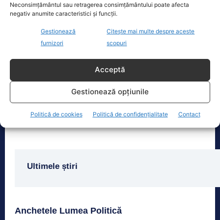
Neconsimțământul sau retragerea consimțământului poate afecta
negativ anumite caracteristici și funcții.
Oficiul de Știri
Gestionează
Citește mai multe despre aceste
furnizori
scopuri
Fenomen neobișnuit în Anglia: Pur și simplu nu a plouat.
Nimeni…
Acceptă
Potrivit Agenției de Mediu din Marea
Britanie, doar 20% din Anglia are
Gestionează opțiunile
nivelurile obișnuite ale apei, iar
aceasta este a
[...]
Politică de cookies
Politică de confidențialitate
Contact
Ultimele știri
Anchetele Lumea Politică