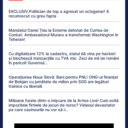
EXCLUSIV.Politician de top a agresat un octogenar! A
recunoscut cu greu fapta
Mandatul Oanei Țoiu la Externe detonat de Curtea de
Conturi. Ambasadorul Muraru a transformat Washington în
Teheran!
Cu digitalizare 12% la cadastru, statul dă vina pe hackeri
și blochează tranzacțiile cu TVA mic. Zeci de mii de români
în pericol! Guvernul...
Operațiunea Noua Slovă: Bani pentru PNL! ONG-ul finanțat
de Bolojan cu jumătate de milion prin SGG are legături
trainice cu liberalii
Milioane furate dintr-o mișcare de la Arrise Live! Cum evită
impozitele firmele de jocuri de noroc? Videoul devastator
pe care casinourile nu vor să-l...