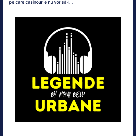
pe care casinourile nu vor să-l...