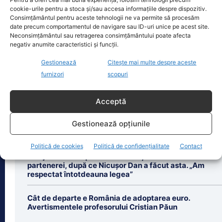
cookie-urile pentru a stoca și/sau accesa informațiile despre dispozitiv.
august. Autoritățile au intrat în linie
Consimțământul pentru aceste tehnologii ne va permite să procesăm
dreaptă cu una dintre cele mai
[...]
date precum comportamentul de navigare sau ID-uri unice pe acest site.
Neconsimțământul sau retragerea consimțământului poate afecta
negativ anumite caracteristici și funcții.
Gestionează
Citește mai multe despre aceste
furnizori
scopuri
Ultimele știri
Acceptă
Bolojan dă undă verde Transelectrica să taie
Gestionează opțiunile
curentul companiilor, în contextul crizei energetice.
Cu cât timp trebuie să le anunțe înainte
Politică de cookies
Politică de confidențialitate
Contact
Bolojan ezită să publice declarația de avere a
partenerei, după ce Nicușor Dan a făcut asta. „Am
respectat întotdeauna legea”
Cât de departe e România de adoptarea euro.
Avertismentele profesorului Cristian Păun