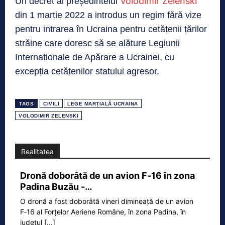
Volodimir Zelenski
Un decret al președintelui
din 1 martie 2022 a introdus un regim fără vize
pentru intrarea în Ucraina pentru cetățenii țărilor
străine care doresc să se alăture Legiunii
Internaționale de Apărare a Ucrainei, cu
excepția cetățenilor statului agresor.
TAGS
CIVILI
LEGE MARȚIALĂ UCRAINA
VOLODIMIR ZELENSKI
Realitatea
Dronă doborâtă de un avion F‑16 în zona
Padina Buzău -…
O dronă a fost doborâtă vineri dimineață de un avion
F‑16 al Forțelor Aeriene Române, în zona Padina, în
județul
[...]