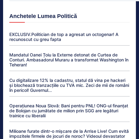
Anchetele Lumea Politică
EXCLUSIV.Politician de top a agresat un octogenar! A
recunoscut cu greu fapta
Mandatul Oanei Țoiu la Externe detonat de Curtea de
Conturi. Ambasadorul Muraru a transformat Washington în
Teheran!
Cu digitalizare 12% la cadastru, statul dă vina pe hackeri
și blochează tranzacțiile cu TVA mic. Zeci de mii de români
în pericol! Guvernul...
Operațiunea Noua Slovă: Bani pentru PNL! ONG-ul finanțat
de Bolojan cu jumătate de milion prin SGG are legături
trainice cu liberalii
Milioane furate dintr-o mișcare de la Arrise Live! Cum evită
impozitele firmele de jocuri de noroc? Videoul devastator