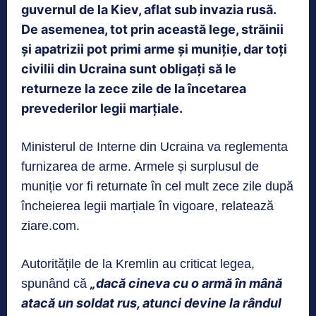
guvernul de la Kiev, aflat sub invazia rusă.
De asemenea, tot prin această lege, străinii
și apatrizii pot primi arme și muniție, dar toți
civilii din Ucraina sunt obligați să le
returneze la zece zile de la încetarea
prevederilor legii marțiale.
Ministerul de Interne din Ucraina va reglementa
furnizarea de arme. Armele și surplusul de
muniție vor fi returnate în cel mult zece zile după
încheierea legii marțiale în vigoare, relatează
ziare.com.
Autoritățile de la Kremlin au criticat legea,
„dacă cineva cu o armă în mână
spunând că
atacă un soldat rus, atunci devine la rândul