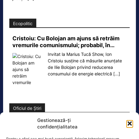
Ecopolitic
Cristoiu: Cu Bolojan am ajuns să retrăim
vremurile comunismului; probabil, în…
Invitat la Marius Tucă Show, Ion
Cristoiu susține că măsurile anunțate
de Ilie Bolojan privind reducerea
consumului de energie electrică
[...]
Oficiul de Știri
Gestionează-ți
Cele 4 barje pentru redirecționarea Dunării către brațul
confidențialitatea
Bala vor fi…
Cele 4 barje vor fi scufundate vineri, 7
Pentru a oferi cea mai bună experiență, folosim tehnologii precum