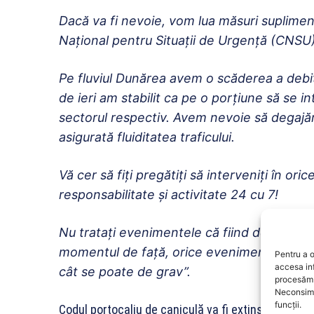
Dacă va fi nevoie, vom lua măsuri supliment
Național pentru Situații de Urgență (CNSU)
Pe fluviul Dunărea avem o scăderea a debi
de ieri am stabilit ca pe o porțiune să se in
sectorul respectiv. Avem nevoie să degajăm
asigurată fluiditatea traficului.
Vă cer să fiți pregătiți să interveniți în 
responsabilitate și activitate 24 cu 7!
Nu tratați evenimentele că fiind de natură 
momentul de față, orice eveniment care pa
Pentru a o
accesa in
cât se poate de grav”.
procesăm 
Neconsimț
funcții.
Codul portocaliu de caniculă va fi extins duminică ş