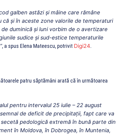
cod galben astăzi şi mâine care rămâne
u că şi în aceste zone valorile de temperaturi
ua de duminică şi luni vorbim de o avertizare
unile sudice şi sud-estice temperaturile
”
, a spus Elena Mateescu, potrivit
Digi24
.
mătoarele patru săptămâni arată că în următoarea
ul pentru intervalul 25 iulie – 22 august
mnal de deficit de precipitaţii, fapt care va
e secetă pedologică extremă în bună parte din
oment în Moldova, în Dobrogea, în Muntenia,