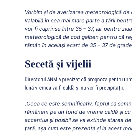
Vorbim şi de averizarea meteorologică de 
valabilă în cea mai mare parte a ţării pentr
vor fi cuprinse între 35 – 37, iar pentru zi
meteorologică de cod galben pentru că regi
rămân în acelaşi ecart de 35 – 37 de grade
Secetă și vijelii
Directorul ANM a precizat că prognoza pentru ur
lună vremea va fi caldă şi nu vor fi precipitaţii.
„
Ceea ce este semnificativ, faptul că semnal
rămânem pe un fond de vreme caldă şi cu se
accentua şi posibil se va extinde starea d
ţară, aşa cum este prezentă şi la acest m