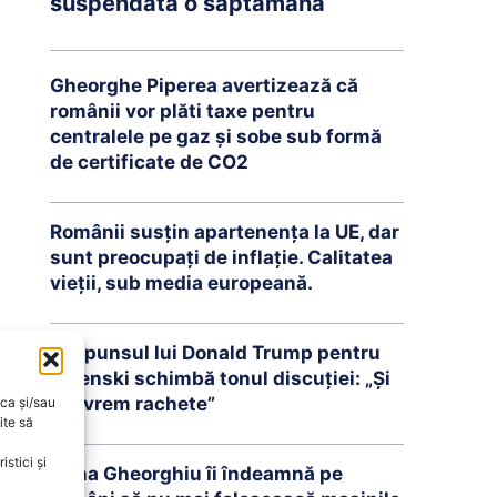
suspendată o săptămână
Gheorghe Piperea avertizează că
românii vor plăti taxe pentru
centralele pe gaz și sobe sub formă
de certificate de CO2
Românii susțin apartenența la UE, dar
sunt preocupați de inflație. Calitatea
vieții, sub media europeană.
Răspunsul lui Donald Trump pentru
Zelenski schimbă tonul discuției: „Și
noi vrem rachete”
oca și/sau
ite să
stici și
Oana Gheorghiu îi îndeamnă pe