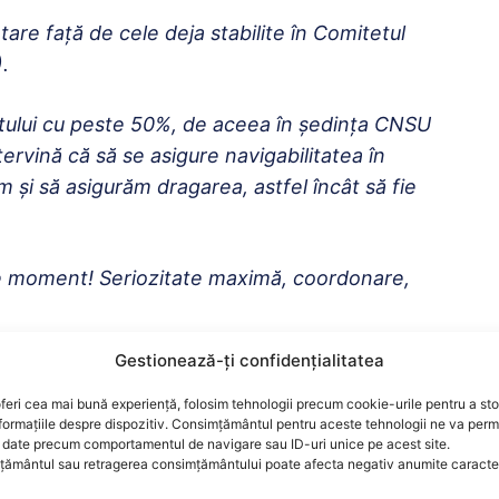
are față de cele deja stabilite în Comitetul
.
tului cu peste 50%, de aceea în ședința CNSU
tervină că să se asigure navigabilitatea în
 și să asigurăm dragarea, astfel încât să fie
orice moment! Seriozitate maximă, coordonare,
Gestionează-ți confidențialitatea
minoră, pentru că așa cum arată situația în
re minor poate să crească și să devină unul
feri cea mai bună experiență, folosim tehnologii precum cookie-urile pentru a st
formațiile despre dispozitiv. Consimțământul pentru aceste tehnologii ne va perm
date precum comportamentul de navigare sau ID-uri unice pe acest site.
ământul sau retragerea consimțământului poate afecta negativ anumite caracteri
i în sudul ţării, a declarat vineri directorul