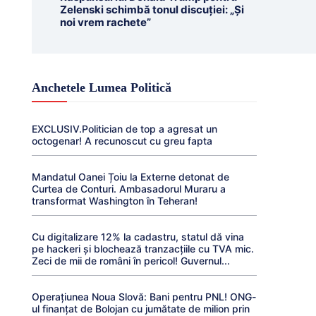
Zelenski schimbă tonul discuției: „Și
noi vrem rachete”
Anchetele Lumea Politică
EXCLUSIV.Politician de top a agresat un
octogenar! A recunoscut cu greu fapta
Mandatul Oanei Țoiu la Externe detonat de
Curtea de Conturi. Ambasadorul Muraru a
transformat Washington în Teheran!
Cu digitalizare 12% la cadastru, statul dă vina
pe hackeri și blochează tranzacțiile cu TVA mic.
Zeci de mii de români în pericol! Guvernul...
Operațiunea Noua Slovă: Bani pentru PNL! ONG-
ul finanțat de Bolojan cu jumătate de milion prin