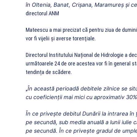
în Oltenia, Banat, Crişana, Maramureş şi c
directorul ANM
Mateescu a mai precizat că pentru ziua de duminică
vor fi vijelii şi averse torenţiale.
Directorul Institutului Național de Hidrologie a dec
următoarele 24 de ore acestea vor fi în general sta
tendința de scădere.
„
În această perioadă debitele zilnice se sit
cu coeficienții mai mici cu aproximativ 30%
În ce privește debitul Dunării la intrarea în
pe secundă, sub media anuală a lunii iulie 
pe secundă. În ce privește gradul de umpler