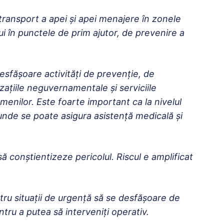
transport a apei și apei menajere în zonele
ui în punctele de prim ajutor, de prevenire a
ă desfășoare activități de prevenție, de
zațiile neguvernamentale și serviciile
enilor. Este foarte important ca la nivelul
e unde se poate asigura asistență medicală și
ă conștientizeze pericolul. Riscul e amplificat
ntru situații de urgență să se desfășoare de
tru a putea să interveniți operativ.