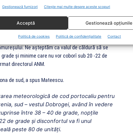
Mateescu, în cadrul videoconferinţei cu prefecţii.
Gestionează furnizori
Citește mai multe despre aceste scopuri
ă la ora 10 avertizarea meteorologică pentru
Acceptă
Gestionează opțiunile
ăzi şi mâine rămânem pe avertizare de cod portocaliu
Politică de cookies
Politică de confidențialitate
Contact
, respectiv, Banat, Crişana, sudul Olteniei,sud- vestul
ramureşului. Ne aşteptăm ca valul de căldură să se
e grade şi minime care nu vor coborî sub 20 -22 de
firmat directorul ANM.
zona de sud, a spus Mateescu.
zarea meteorologică de cod portocaliu pentru
tenia, sud – vestul Dobrogei, având în vedere
 cuprinse între 38 – 40 de grade, nopţile
22 de grade şi disconfortul va fi unul
ală peste 80 de unităţi.