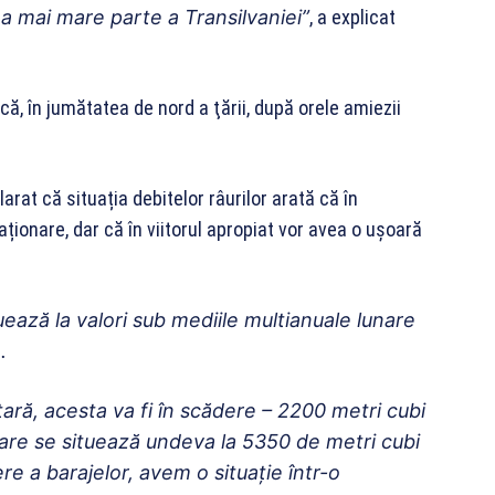
ea mai mare parte a Transilvaniei”
, a explicat
, în jumătatea de nord a ţării, după orele amiezii
larat că situația debitelor râurilor arată că în
ționare, dar că în viitorul apropiat vor avea o ușoară
uează la valori sub mediile multianuale lunare
.
 țară, acesta va fi în scădere – 2200 metri cubi
care se situează undeva la 5350 de metri cubi
e a barajelor, avem o situație într-o