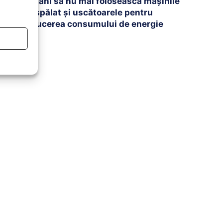
români să nu mai folosească mașinile
de spălat și uscătoarele pentru
reducerea consumului de energie