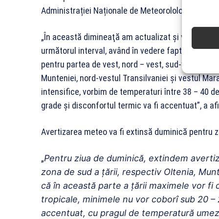
Administrației Naționale de Meteorolologie, Elena 
„În această dimineaţă am actualizat şi va fi emis
următorul interval, având în vedere faptul că ast
pentru partea de vest, nord – vest, sud-vest a ţării
Munteniei, nord-vestul Transilvaniei şi vestul Ma
intensifice, vorbim de temperaturi între 38 – 40 d
grade şi disconfortul termic va fi accentuat”, a a
Avertizarea meteo va fi extinsă duminică pentru 
„
Pentru ziua de duminică, extindem averti
zona de sud a ţării, respectiv Oltenia, Mun
că în această parte a ţării maximele vor fi
tropicale, minimele nu vor coborî sub 20 – 
accentuat, cu pragul de temperatură umeze