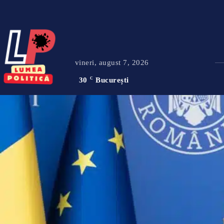
vineri, august 7, 2026
30
C
București