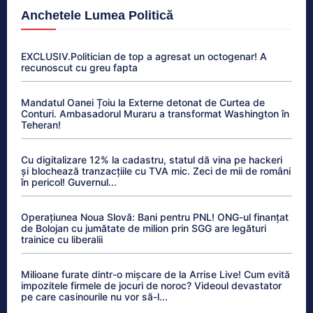
Anchetele Lumea Politică
EXCLUSIV.Politician de top a agresat un octogenar! A
recunoscut cu greu fapta
Mandatul Oanei Țoiu la Externe detonat de Curtea de
Conturi. Ambasadorul Muraru a transformat Washington în
Teheran!
Cu digitalizare 12% la cadastru, statul dă vina pe hackeri
și blochează tranzacțiile cu TVA mic. Zeci de mii de români
în pericol! Guvernul...
Operațiunea Noua Slovă: Bani pentru PNL! ONG-ul finanțat
de Bolojan cu jumătate de milion prin SGG are legături
trainice cu liberalii
Milioane furate dintr-o mișcare de la Arrise Live! Cum evită
impozitele firmele de jocuri de noroc? Videoul devastator
pe care casinourile nu vor să-l...