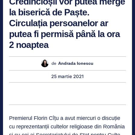
Credincioșii vor putea merge
la biserică de Paște.
Circulația persoanelor ar
putea fi permisă până la ora
2 noaptea
de
Andrada Ionescu
25 martie 2021
Premierul Florin Cîțu a avut miercuri o discuție
cu reprezentanții cultelor religioase din România
și cu cei ai Secretariatului de Stat pentru Culte.