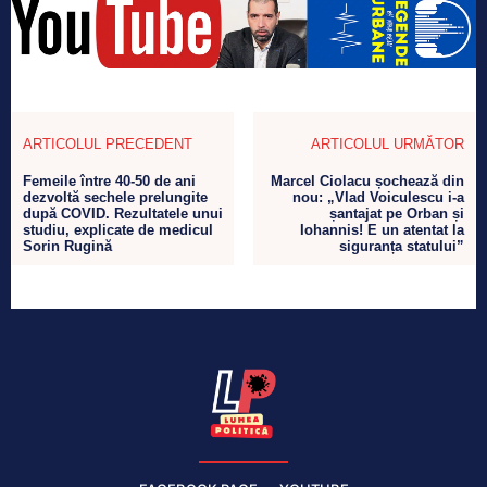
ARTICOLUL PRECEDENT
ARTICOLUL URMĂTOR
Femeile între 40-50 de ani
Marcel Ciolacu șochează din
dezvoltă sechele prelungite
nou: „Vlad Voiculescu i-a
după COVID. Rezultatele unui
șantajat pe Orban și
studiu, explicate de medicul
Iohannis! E un atentat la
Sorin Rugină
siguranța statului”