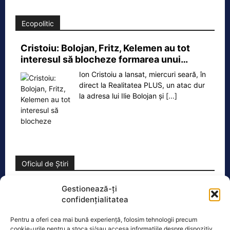
Ecopolitic
Cristoiu: Bolojan, Fritz, Kelemen au tot
interesul să blocheze formarea unui…
Ion Cristoiu a lansat, miercuri seară, în
direct la Realitatea PLUS, un atac dur
la adresa lui Ilie Bolojan și
[...]
Oficiul de Știri
Eclipsa de soare, 12 august 2026. Orașele din România
Gestionează-ți
unde va…
confidențialitatea
Eclipsa de soare din 12 august 2026
Pentru a oferi cea mai bună experiență, folosim tehnologii precum
este unul dintre cele mai importante
cookie-urile pentru a stoca și/sau accesa informațiile despre dispozitiv.