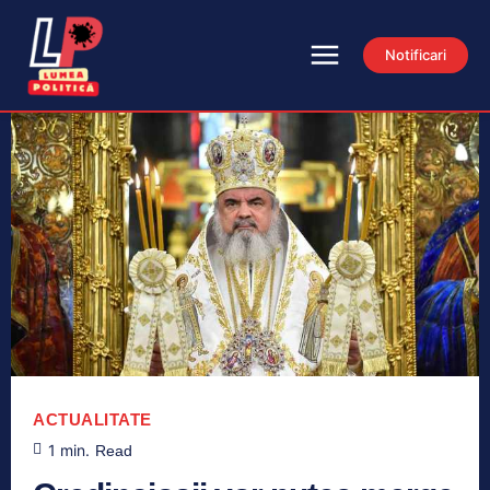
Notificari
ACTUALITATE
1
min.
Read