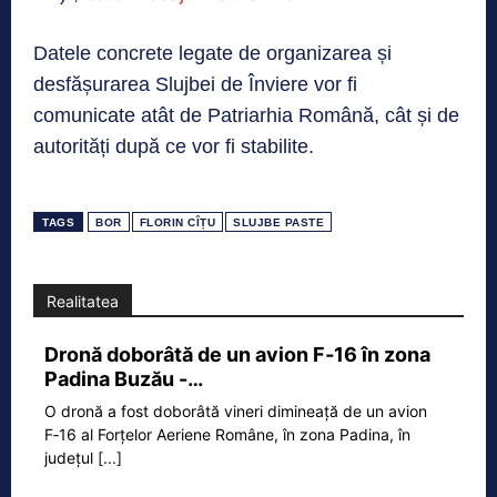
Datele concrete legate de organizarea și
desfășurarea Slujbei de Înviere vor fi
comunicate atât de Patriarhia Română, cât și de
autorități după ce vor fi stabilite.
TAGS
BOR
FLORIN CÎȚU
SLUJBE PASTE
Realitatea
Dronă doborâtă de un avion F‑16 în zona
Padina Buzău -…
O dronă a fost doborâtă vineri dimineață de un avion
F‑16 al Forțelor Aeriene Române, în zona Padina, în
județul
[...]