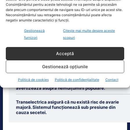
evenimente astronomice ale anului,
Consimțământul pentru aceste tehnologii ne va permite să procesăm
însă nu va
[...]
date precum comportamentul de navigare sau ID-uri unice pe acest site.
Neconsimțământul sau retragerea consimțământului poate afecta
negativ anumite caracteristici și funcții.
Gestionează
Citește mai multe despre aceste
furnizori
scopuri
Ultimele știri
Acceptă
Partenera lui Nicușor Dan își publică averea.
Amendament controversat în Senat
Gestionează opțiunile
Critici dure ale lui Dan Dungaciu la adresa măsurilor
Politică de cookies
Politică de confidențialitate
Contact
energetice din Republica Moldova. Sociologul
avertizează asupra nemulțumirii populare.
Transelectrica asigură că nu există risc de avarie
majoră. Sistemul funcționează sub presiune din
cauza secetei.