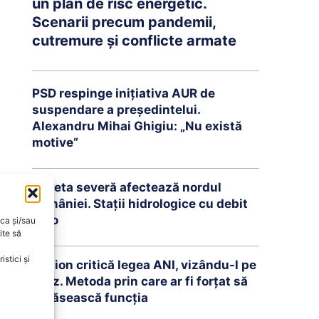
un plan de risc energetic.
Scenarii precum pandemii,
cutremure și conflicte armate
PSD respinge inițiativa AUR de
suspendare a președintelui.
Alexandru Mihai Ghigiu: „Nu există
motive”
Seceta severă afectează nordul
României. Stații hidrologice cu debit
zero
oca și/sau
ite să
stici și
Simion critică legea ANI, vizându-l pe
Fritz. Metoda prin care ar fi forțat să
părăsească funcția