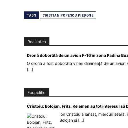
TAGS
CRISTIAN POPESCU PIEDONE
Realitatea
Dronă doborâtă de un avion F‑16 în zona Padina Bu
O dronă a fost doborâtă vineri dimineață de un avion F
[...]
Ecopolitic
Cristoiu: Bolojan, Fritz, Kelemen au tot interesul s
Ion Cristoiu a lansat, miercuri seară, 
Bolojan și
[...]