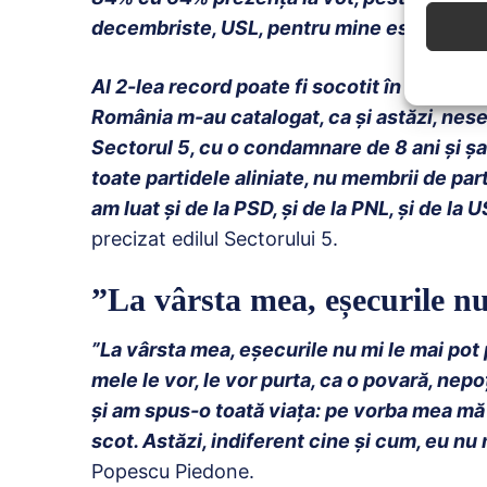
decembriste, USL, pentru mine este un re
Al 2-lea record poate fi socotit în 2020. În
România m-au catalogat, ca și astăzi, nese
Sectorul 5, cu o condamnare de 8 ani și șa
toate partidele aliniate, nu membrii de part
am luat și de la PSD, și de la PNL, și de la
precizat edilul Sectorului 5.
”La vârsta mea, eșecurile n
”La vârsta mea, eșecurile nu mi le mai pot
mele le vor, le vor purta, ca o povară, nepo
și am spus-o toată viața: pe vorba mea mă 
scot. Astăzi, indiferent cine și cum, eu nu
Popescu Piedone.