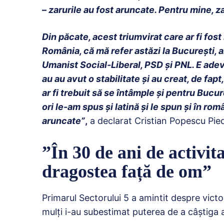
– zarurile au fost aruncate. Pentru mine, z
Din păcate, acest triumvirat care ar fi fo
România, că mă refer astăzi la București, ar
Umanist Social-Liberal, PSD și PNL. E adev
au au avut o stabilitate și au creat, de fap
ar fi trebuit să se întâmple și pentru Bucur
ori le-am spus și latină și le spun și în ro
aruncate”
,
a declarat Cristian Popescu Pie
”În 30 de ani de activit
dragostea față de om”
Primarul Sectorului 5 a amintit despre victor
mulți i-au subestimat puterea de a câștiga a