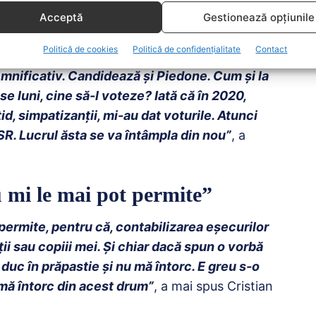
Acceptă
Gestionează opțiunile
cord personal.
Politică de cookies
Politică de confidențialitate
Contact
 2020, când toate partidele istorice din
mnificativ. Candidează și Piedone. Cum și la
se luni, cine să-l voteze?
Iată că în 2020,
id, simpatizanții, mi-au dat voturile. Atunci
 USR. Lucrul ăsta se va întâmpla din nou”
, a
u mi le mai pot permite”
 permite, pentru că, contabilizarea eșecurilor
ții sau copiii mei. Și chiar dacă spun o vorbă
duc în prăpastie și nu mă întorc. E greu s-o
 mă întorc din acest drum”
, a mai spus Cristian