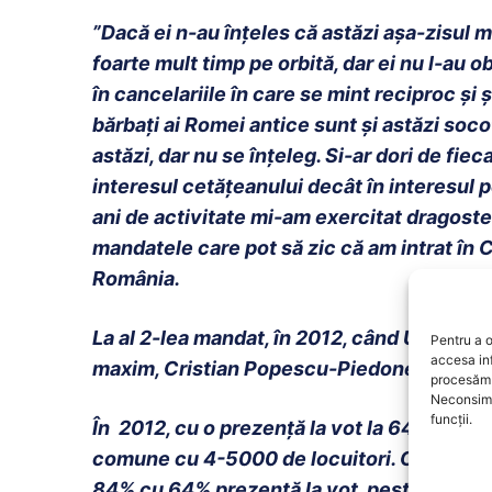
”Dacă ei n-au înțeles că astăzi așa-zisul 
foarte mult timp pe orbită, dar ei nu l-au o
în cancelariile în care se mint reciproc și 
bărbați ai Romei antice sunt și astăzi socot
astăzi, dar nu se înțeleg. Si-ar dori de fie
interesul cetățeanului decât în interesul pol
ani de activitate mi-am exercitat dragostea
mandatele care pot să zic că am intrat în 
România.
La al 2-lea mandat, în 2012, când USL-ul, 
Pentru a o
accesa in
maxim, Cristian Popescu-Piedone a obținut
procesăm 
Neconsimț
funcții.
În 2012, cu o prezență la vot la 64%, am ie
comune cu 4-5000 de locuitori. Ca să ieși 
84% cu 64% prezență la vot, peste cea mai