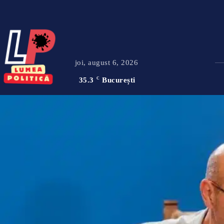
joi, august 6, 2026
35.3
C
București