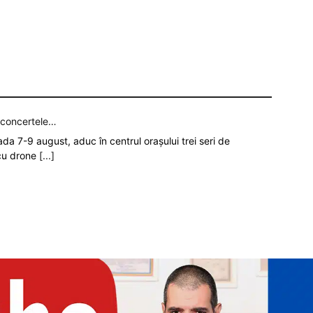
p concertele…
oada 7-9 august, aduc în centrul orașului trei seri de
 cu drone
[...]