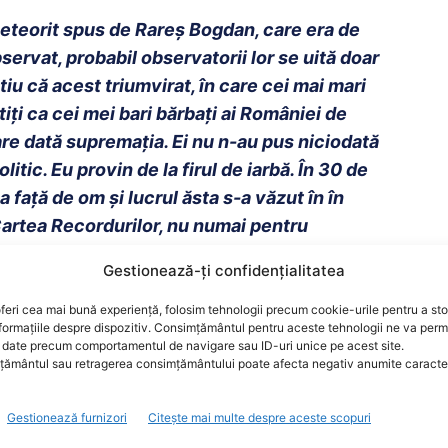
meteorit spus de Rareș Bogdan, care era de
bservat, probabil observatorii lor se uită doar
știu că acest triumvirat, în care cei mai mari
iți ca cei mei bari bărbați ai României de
care dată supremația. Ei nu n-au pus niciodată
itic. Eu provin de la firul de iarbă. În 30 de
 față de om și lucrul ăsta s-a văzut în în
Cartea Recordurilor, nu numai pentru
Gestionează-ți confidențialitatea
pe val la vremea respectivă, obținea 61 scor
feri cea mai bună experiență, folosim tehnologii precum cookie-urile pentru a st
formațiile despre dispozitiv. Consimțământul pentru aceste tehnologii ne va perm
 84% la al 2-lea mandat (la Sectorul 4).
date precum comportamentul de navigare sau ID-uri unice pe acest site.
ământul sau retragerea consimțământului poate afecta negativ anumite caracteri
șit cu 84%. Mai ies cu 80 cu 90% dar ies în
la o populație de peste 380.000 locuitori cu
Gestionează furnizori
Citește mai multe despre aceste scopuri
 puternică alianță a României post-