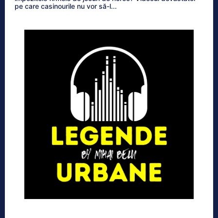
pe care casinourile nu vor să-l...