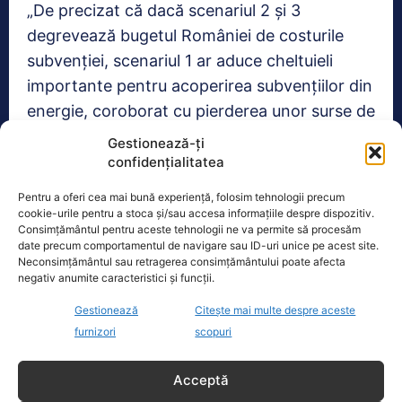
„De precizat că dacă scenariul 2 şi 3
degrevează bugetul României de costurile
subvenţiei, scenariul 1 ar aduce cheltuieli
importante pentru acoperirea subvenţiilor din
energie, coroborat cu pierderea unor surse de
finanţare europeană şi care se vor materializa
Gestionează-ți
în noi creşteri de taxe şi impozite, care îi vor
confidențialitatea
afecta în primul rând pe cei mai săraci dintre
Pentru a oferi cea mai bună experiență, folosim tehnologii precum
români”, subliniază preşedintele AEI.
cookie-urile pentru a stoca și/sau accesa informațiile despre dispozitiv.
Consimțământul pentru aceste tehnologii ne va permite să procesăm
date precum comportamentul de navigare sau ID-uri unice pe acest site.
Neconsimțământul sau retragerea consimțământului poate afecta
Realitatea
negativ anumite caracteristici și funcții.
Gestionează
Citește mai multe despre aceste
Dronă doborâtă de un avion F‑16 în zona
furnizori
scopuri
Padina Buzău -…
O dronă a fost doborâtă vineri dimineață de un avion
Acceptă
F‑16 al Forțelor Aeriene Române, în zona Padina, în