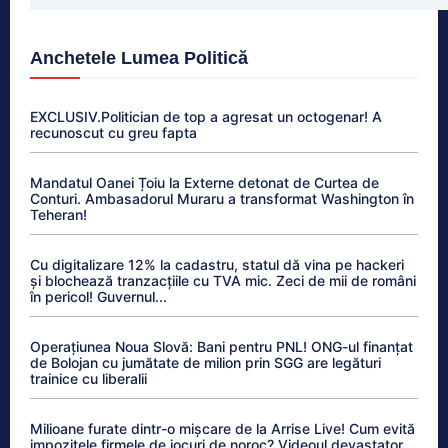
Anchetele Lumea Politică
EXCLUSIV.Politician de top a agresat un octogenar! A
recunoscut cu greu fapta
Mandatul Oanei Țoiu la Externe detonat de Curtea de
Conturi. Ambasadorul Muraru a transformat Washington în
Teheran!
Cu digitalizare 12% la cadastru, statul dă vina pe hackeri
și blochează tranzacțiile cu TVA mic. Zeci de mii de români
în pericol! Guvernul...
Operațiunea Noua Slovă: Bani pentru PNL! ONG-ul finanțat
de Bolojan cu jumătate de milion prin SGG are legături
trainice cu liberalii
Milioane furate dintr-o mișcare de la Arrise Live! Cum evită
impozitele firmele de jocuri de noroc? Videoul devastator