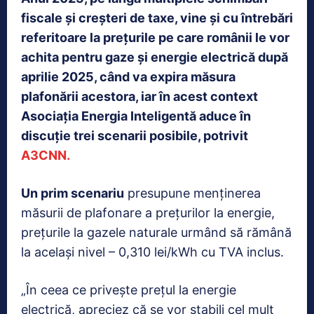
fiscale şi creşteri de taxe, vine şi cu întrebări
referitoare la preţurile pe care românii le vor
achita pentru gaze şi energie electrică după
aprilie 2025, când va expira măsura
plafonării acestora, iar în acest context
Asociaţia Energia Inteligentă aduce în
discuţie trei scenarii posibile, potrivit
A3CNN.
Un prim scenariu
presupune menţinerea
măsurii de plafonare a preţurilor la energie,
preţurile la gazele naturale urmând să rămână
la acelaşi nivel – 0,310 lei/kWh cu TVA inclus.
„În ceea ce priveşte preţul la energie
electrică, apreciez că se vor stabili cel mult