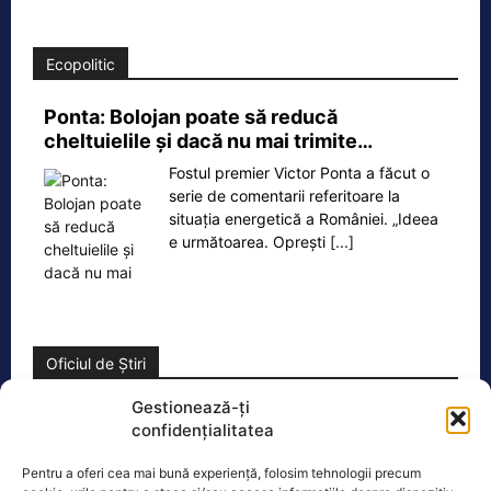
Ecopolitic
Ponta: Bolojan poate să reducă
cheltuielile şi dacă nu mai trimite…
Fostul premier Victor Ponta a făcut o
serie de comentarii referitoare la
situația energetică a României. „Ideea
e următoarea. Oprești
[...]
Oficiul de Știri
Gestionează-ți
Cele 4 barje pentru redirecționarea Dunării către brațul
confidențialitatea
Bala vor fi…
Cele 4 barje vor fi scufundate vineri, 7
Pentru a oferi cea mai bună experiență, folosim tehnologii precum