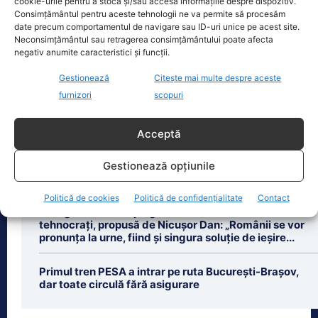
august. Autoritățile au intrat în linie
cookie-urile pentru a stoca și/sau accesa informațiile despre dispozitiv.
Consimțământul pentru aceste tehnologii ne va permite să procesăm
dreaptă cu una dintre cele mai
[...]
date precum comportamentul de navigare sau ID-uri unice pe acest site.
Neconsimțământul sau retragerea consimțământului poate afecta
negativ anumite caracteristici și funcții.
Gestionează
Citește mai multe despre aceste
furnizori
scopuri
Ultimele știri
Acceptă
Gheorghe Piperea avertizează că românii vor plăti
taxe pentru centralele pe gaz și sobe sub formă de
Gestionează opțiunile
certificate de CO2
Politică de cookies
Politică de confidențialitate
Contact
George Simion respinge varianta unui Guvern de
tehnocrați, propusă de Nicușor Dan: „Românii se vor
pronunța la urne, fiind și singura soluție de ieșire...
Primul tren PESA a intrar pe ruta București-Brașov,
dar toate circulă fără asigurare