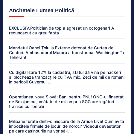
Anchetele Lumea Politică
EXCLUSIV.Politician de top a agresat un octogenar! A
recunoscut cu greu fapta
Mandatul Oanei Țoiu la Externe detonat de Curtea de
Conturi. Ambasadorul Muraru a transformat Washington în
Teheran!
Cu digitalizare 12% la cadastru, statul dă vina pe hackeri
și blochează tranzacțiile cu TVA mic. Zeci de mii de români
în pericol! Guvernul...
Operațiunea Noua Slovă: Bani pentru PNL! ONG-ul finanțat
de Bolojan cu jumătate de milion prin SGG are legături
trainice cu liberalii
Milioane furate dintr-o mișcare de la Arrise Live! Cum evită
impozitele firmele de jocuri de noroc? Videoul devastator
pe care casinourile nu vor să-l...