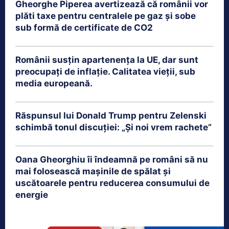
Gheorghe Piperea avertizează că românii vor
plăti taxe pentru centralele pe gaz și sobe
sub formă de certificate de CO2
Românii susțin apartenența la UE, dar sunt
preocupați de inflație. Calitatea vieții, sub
media europeană.
Răspunsul lui Donald Trump pentru Zelenski
schimbă tonul discuției: „Și noi vrem rachete”
Oana Gheorghiu îi îndeamnă pe români să nu
mai folosească mașinile de spălat și
uscătoarele pentru reducerea consumului de
energie