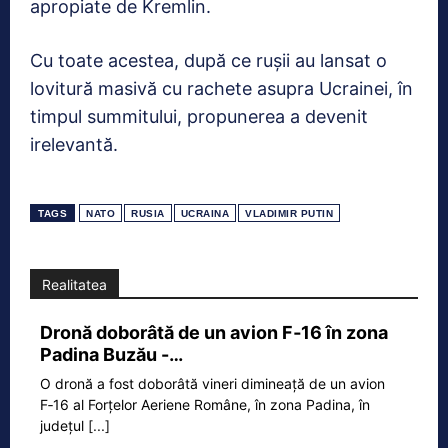
apropiate de Kremlin.
Cu toate acestea, după ce rușii au lansat o
lovitură masivă cu rachete asupra Ucrainei, în
timpul summitului, propunerea a devenit
irelevantă.
TAGS
NATO
RUSIA
UCRAINA
VLADIMIR PUTIN
Realitatea
Dronă doborâtă de un avion F‑16 în zona
Padina Buzău -…
O dronă a fost doborâtă vineri dimineață de un avion
F‑16 al Forțelor Aeriene Române, în zona Padina, în
județul
[...]