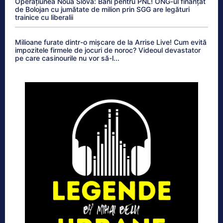
Operațiunea Noua Slovă: Bani pentru PNL! ONG-ul finanțat
de Bolojan cu jumătate de milion prin SGG are legături
trainice cu liberalii
Milioane furate dintr-o mișcare de la Arrise Live! Cum evită
impozitele firmele de jocuri de noroc? Videoul devastator
pe care casinourile nu vor să-l...