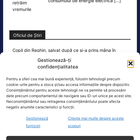
consumului de energie electrică
[...]
Oficiul de Știri
Copil din Reghin, salvat după ce și-a prins mâna în
mașina…
Gestionează-ți
Un copil de doar 2 ani din Reghin a
confidențialitatea
trecut printr-un moment dramatic,
vineri, după ce și-a prins mâna
Pentru a oferi cea mai bună experiență, folosim tehnologii precum
cookie-urile pentru a stoca și/sau accesa informațiile despre dispozitiv.
dreaptă
[...]
Consimțământul pentru aceste tehnologii ne va permite să procesăm
date precum comportamentul de navigare sau ID-uri unice pe acest site.
Neconsimțământul sau retragerea consimțământului poate afecta
negativ anumite caracteristici și funcții.
Gestionează
Citește mai multe despre aceste
Ultimele știri
furnizori
scopuri
Premierul demis Bolojan: Legea salarizării este