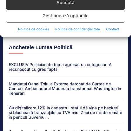
Acceptă
pregătită. Așteptăm consens politic
Gestionează opțiunile
Prețurile carburanților, în scădere ușoară. Prima
etapă a măsurilor de criză intră în vigoare
Politică de cookies
Politică de confidențialitate
Contact
Anchetele Lumea Politică
EXCLUSIV.Politician de top a agresat un octogenar! A
recunoscut cu greu fapta
Mandatul Oanei Țoiu la Externe detonat de Curtea de
Conturi. Ambasadorul Muraru a transformat Washington în
Teheran!
Cu digitalizare 12% la cadastru, statul dă vina pe hackeri
și blochează tranzacțiile cu TVA mic. Zeci de mii de români
în pericol! Guvernul...