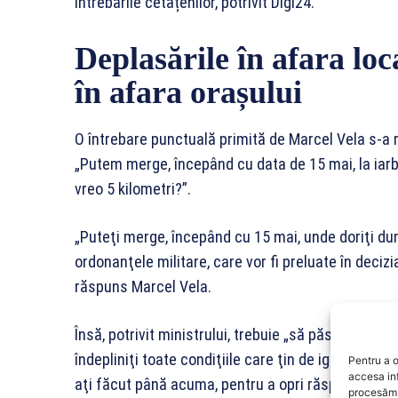
întrebările cetățenilor, potrivit Digi24.
Deplasările în afara loca
în afara orașului
O întrebare punctuală primită de Marcel Vela s-a ref
„Putem merge, începând cu data de 15 mai, la iarbă
vreo 5 kilometri?”.
„Puteţi merge, începând cu 15 mai, unde doriţi d
ordonanţele militare, care vor fi preluate în deciz
răspuns Marcel Vela.
Însă, potrivit ministrului, trebuie „să păstraţi dis
îndepliniţi toate condiţiile care ţin de igiena pers
Pentru a o
accesa in
aţi făcut până acuma, pentru a opri răspândirea n
procesăm 