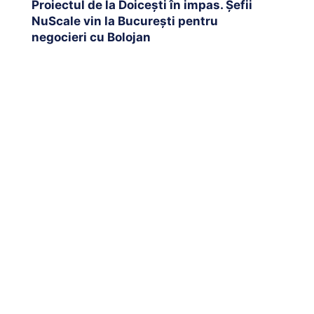
Proiectul de la Doicești în impas. Șefii
NuScale vin la București pentru
negocieri cu Bolojan