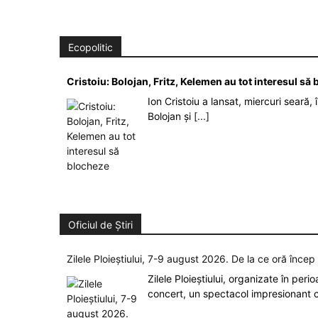
Ecopolitic
Cristoiu: Bolojan, Fritz, Kelemen au tot interesul s
Ion Cristoiu a lansat, miercuri seară, 
Bolojan și
[...]
Oficiul de Știri
Zilele Ploieștiului, 7-9 august 2026. De la ce oră înce
Zilele Ploieștiului, organizate în peri
concert, un spectacol impresionant