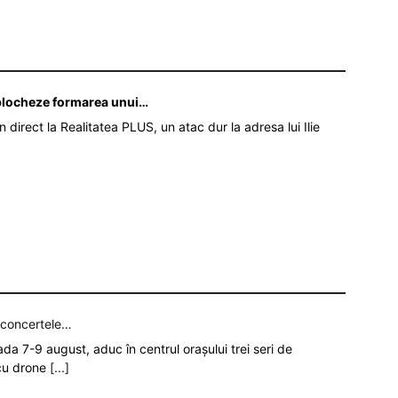
ă blocheze formarea unui…
în direct la Realitatea PLUS, un atac dur la adresa lui Ilie
p concertele…
oada 7-9 august, aduc în centrul orașului trei seri de
 cu drone
[...]