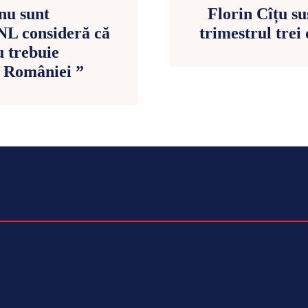
nu sunt
Florin Cîțu su
PNL consideră că
trimestrul trei
u trebuie
l României ”