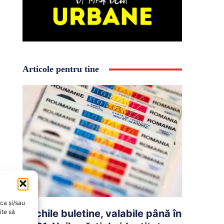
Articole pentru tine
oca și/sau
Vechile buletine, valabile până în
ite să