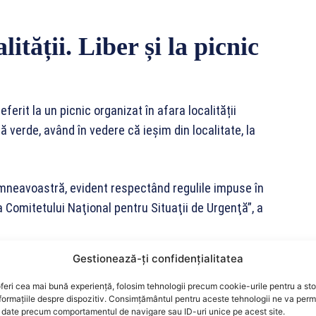
lității. Liber și la picnic
erit la un picnic organizat în afara localității
 verde, având în vedere că ieşim din localitate, la
umneavoastră, evident respectând regulile impuse în
ia Comitetului Naţional pentru Situaţii de Urgenţă”, a
Gestionează-ți confidențialitatea
tanţa socială, să aveţi materiale de protecţie şi să
onală: să vă spălaţi des pe mâini şi să faceţi tot ce
feri cea mai bună experiență, folosim tehnologii precum cookie-urile pentru a st
formațiile despre dispozitiv. Consimțământul pentru aceste tehnologii ne va perm
oului coronavirus”.
date precum comportamentul de navigare sau ID-uri unice pe acest site.