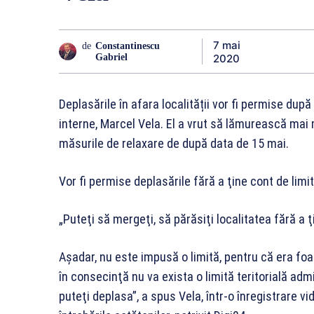
7 mai
de
Constantinescu
2020
Gabriel
Deplasările în afara localității vor fi permise dup
interne, Marcel Vela. El a vrut să lămurească mai m
măsurile de relaxare de după data de 15 mai.
Vor fi permise deplasările fără a ţine cont de limi
„Puteţi să mergeţi, să părăsiţi localitatea fără a 
Aşadar, nu este impusă o limită, pentru că era foar
în consecinţă nu va exista o limită teritorială adm
puteţi deplasa”, a spus Vela, într-o înregistrare v