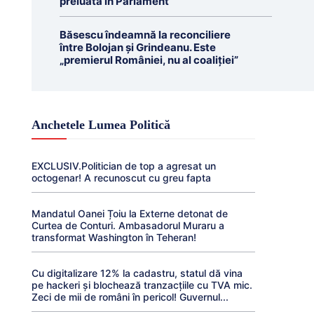
preluată în Parlament
Băsescu îndeamnă la reconciliere
între Bolojan și Grindeanu. Este
„premierul României, nu al coaliției”
Anchetele Lumea Politică
EXCLUSIV.Politician de top a agresat un
octogenar! A recunoscut cu greu fapta
Mandatul Oanei Țoiu la Externe detonat de
Curtea de Conturi. Ambasadorul Muraru a
transformat Washington în Teheran!
Cu digitalizare 12% la cadastru, statul dă vina
pe hackeri și blochează tranzacțiile cu TVA mic.
Zeci de mii de români în pericol! Guvernul...