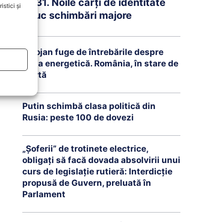
2031. Noile cărți de identitate
stici și
aduc schimbări majore
Bolojan fuge de întrebările despre
criza energetică. România, în stare de
alertă
Putin schimbă clasa politică din
Rusia: peste 100 de dovezi
„Șoferii” de trotinete electrice,
obligați să facă dovada absolvirii unui
curs de legislație rutieră: Interdicție
propusă de Guvern, preluată în
Parlament