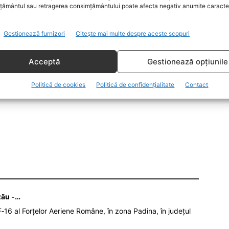
ământul sau retragerea consimțământului poate afecta negativ anumite caracteri
it de COVID-19, în ultimele două luni și jumătate. 5.788
 total. Un procent pozitiv care ne situează deasupra
Gestionează furnizori
Citește mai multe despre aceste scopuri
6%.
Acceptă
Gestionează opțiunile
 iar 244 sunt internați în acest moment la terapie
Politică de cookies
Politică de confidențialitate
Contact
zău -…
‑16 al Forțelor Aeriene Române, în zona Padina, în județul