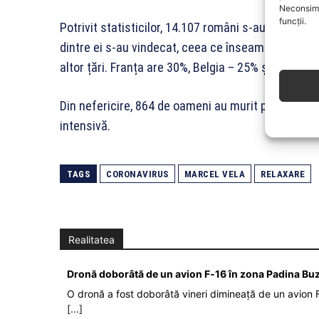
Neconsimț
funcții.
Potrivit statisticilor, 14.107 români s-au îmbolnăv
dintre ei s-au vindecat, ceea ce înseamnă 41% din
altor țări. Franța are 30%, Belgia – 25% și SUA – 1
Din nefericire, 864 de oameni au murit până acum,
intensivă.
TAGS
CORONAVIRUS
MARCEL VELA
RELAXARE
Realitatea
Dronă doborâtă de un avion F‑16 în zona Padina Bu
O dronă a fost doborâtă vineri dimineață de un avion F
[...]