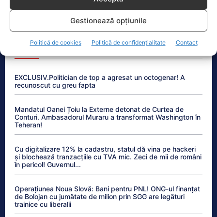
Un aeroport din România a rămas fără kerosen –
Alimentarea avioanelor, suspendată o săptămână
Gestionează opțiunile
Politică de cookies
Politică de confidențialitate
Contact
Anchetele Lumea Politică
EXCLUSIV.Politician de top a agresat un octogenar! A
recunoscut cu greu fapta
Mandatul Oanei Țoiu la Externe detonat de Curtea de
Conturi. Ambasadorul Muraru a transformat Washington în
Teheran!
Cu digitalizare 12% la cadastru, statul dă vina pe hackeri
și blochează tranzacțiile cu TVA mic. Zeci de mii de români
în pericol! Guvernul...
Operațiunea Noua Slovă: Bani pentru PNL! ONG-ul finanțat
de Bolojan cu jumătate de milion prin SGG are legături
trainice cu liberalii