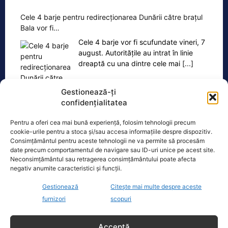
Cele 4 barje pentru redirecționarea Dunării către brațul
Bala vor fi…
Cele 4 barje vor fi scufundate vineri, 7
august. Autoritățile au intrat în linie
dreaptă cu una dintre cele mai
[...]
Gestionează-ți
confidențialitatea
Pentru a oferi cea mai bună experiență, folosim tehnologii precum
cookie-urile pentru a stoca și/sau accesa informațiile despre dispozitiv.
Ultimele știri
Consimțământul pentru aceste tehnologii ne va permite să procesăm
date precum comportamentul de navigare sau ID-uri unice pe acest site.
Neconsimțământul sau retragerea consimțământului poate afecta
Cât de departe e România de adoptarea euro.
negativ anumite caracteristici și funcții.
Avertismentele profesorului Cristian Păun
Gestionează
Citește mai multe despre aceste
Legea integrității trece de Parlament. Dominic Fritz
furnizori
scopuri
reacționează dur pe Facebook
Acceptă