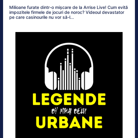
Milioane furate dintr-o mișcare de la Arrise Live! Cum evită
impozitele firmele de jocuri de noroc? Videoul devastator
pe care casinourile nu vor să-l...