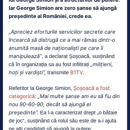
Iar George Simion are zero șanse să ajungă
președinte al României, crede ea.
„Apreciez eforturile serviciilor secrete care
încearcă să distrugă ce a mai rămas dintr-o
anumită masă de naționaliști pe care îi
manipulează”
, a declarat Șoșoacă, susținând
„milițieni,
că în organizația sa au fost infiltrați
hoți și vardiști”,
B1TV
transmite
.
Șoșoacă a fost
Referitor la George Simion,
categorică
„Mai multe șanse am eu să fiu din
:
nou 90-60-90, decât să ajungă el
președinte”.
Ea l-a caracterizat drept „o bătaie
de joc”, susținând că rolul său este de a-i ajuta
pe alți candidați să ajungă la putere.