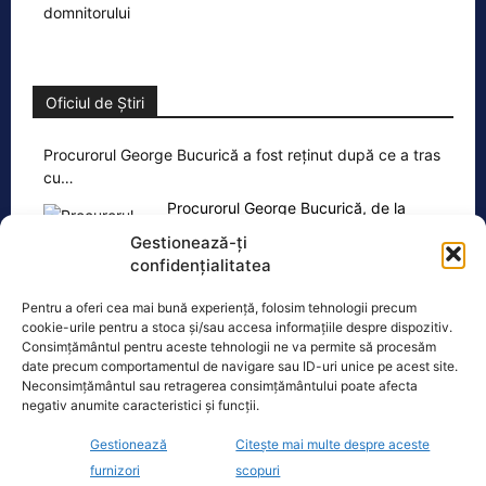
Oficiul de Știri
Procurorul George Bucurică a fost reținut după ce a tras
cu…
Procurorul George Bucurică, de la
Parchetul de pe lângă Tribunalul
Gestionează-ți
Caraș-Severin, a fost reținut pentru 24
confidențialitatea
de ore după un
[...]
Pentru a oferi cea mai bună experiență, folosim tehnologii precum
cookie-urile pentru a stoca și/sau accesa informațiile despre dispozitiv.
Consimțământul pentru aceste tehnologii ne va permite să procesăm
date precum comportamentul de navigare sau ID-uri unice pe acest site.
Neconsimțământul sau retragerea consimțământului poate afecta
negativ anumite caracteristici și funcții.
Ultimele știri
Gestionează
Citește mai multe despre aceste
Siegfried Mureșan, limbuțe către premier pentru
furnizori
scopuri
menținerea ratingului: „hotărârea și priceperea lui