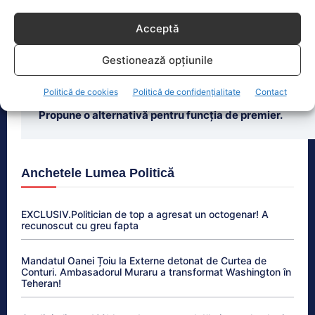
Ilie Bolojan”. De Nazare a uitat
Acceptă
Radu Miruță speculează isteria cu ”Ambulanța
Neagră” și îi cere lui Grindeanu să introducă de
Gestionează opțiunile
urgență o lege la Camera Deputaților: Trebuie să o...
Politică de cookies
Politică de confidențialitate
Contact
Crin Antonescu critică guvernarea lui Bolojan.
Propune o alternativă pentru funcția de premier.
Anchetele Lumea Politică
EXCLUSIV.Politician de top a agresat un octogenar! A
recunoscut cu greu fapta
Mandatul Oanei Țoiu la Externe detonat de Curtea de
Conturi. Ambasadorul Muraru a transformat Washington în
Teheran!