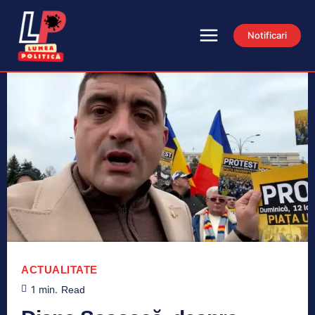
Notificari
ACTUALITATE
1
min.
Read