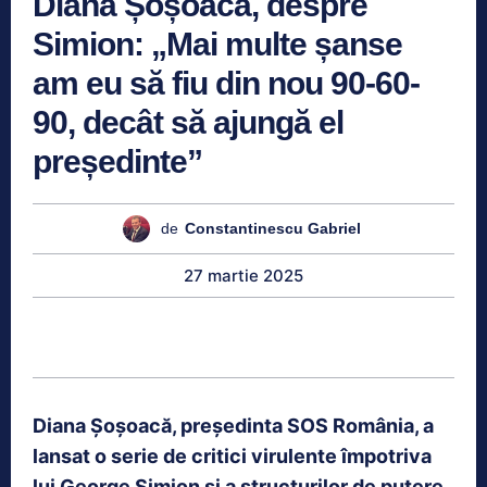
Diana Șoșoacă, despre
Simion: „Mai multe șanse
am eu să fiu din nou 90-60-
90, decât să ajungă el
președinte”
de
Constantinescu Gabriel
27 martie 2025
Diana Șoșoacă, președinta SOS România, a
lansat o serie de critici virulente împotriva
lui George Simion și a structurilor de putere.