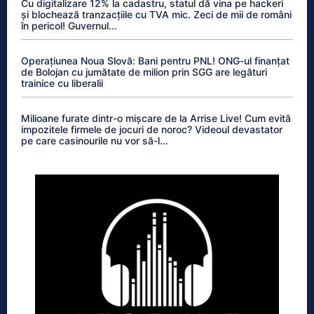
Cu digitalizare 12% la cadastru, statul dă vina pe hackeri
și blochează tranzacțiile cu TVA mic. Zeci de mii de români
în pericol! Guvernul...
Operațiunea Noua Slovă: Bani pentru PNL! ONG-ul finanțat
de Bolojan cu jumătate de milion prin SGG are legături
trainice cu liberalii
Milioane furate dintr-o mișcare de la Arrise Live! Cum evită
impozitele firmele de jocuri de noroc? Videoul devastator
pe care casinourile nu vor să-l...