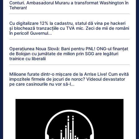
Conturi. Ambasadorul Muraru a transformat Washington în
Teheran!
Cu digitalizare 12% la cadastru, statul dă vina pe hackeri
și blochează tranzacțiile cu TVA mic. Zeci de mii de români
în pericol! Guvernul...
Operațiunea Noua Slovă: Bani pentru PNL! ONG-ul finanțat
de Bolojan cu jumătate de milion prin SGG are legături
trainice cu liberalii
Milioane furate dintr-o mișcare de la Arrise Live! Cum evită
impozitele firmele de jocuri de noroc? Videoul devastator
pe care casinourile nu vor să-l...