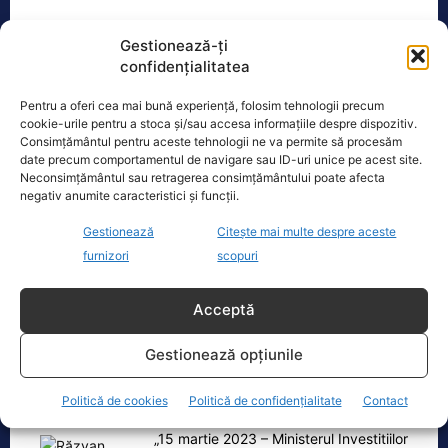
Gestionează-ți
TAGS
DIANA SOSOACA
DONALD TRUMP
MESAJ FAKE
confidențialitatea
Pentru a oferi cea mai bună experiență, folosim tehnologii precum
Realitatea
cookie-urile pentru a stoca și/sau accesa informațiile despre dispozitiv.
Consimțământul pentru aceste tehnologii ne va permite să procesăm
date precum comportamentul de navigare sau ID-uri unice pe acest site.
Dronă doborâtă de un avion F‑16 în zona
Neconsimțământul sau retragerea consimțământului poate afecta
Padina Buzău -…
negativ anumite caracteristici și funcții.
O dronă a fost doborâtă vineri dimineață de un avion
Gestionează
Citește mai multe despre aceste
F‑16 al Forțelor Aeriene Române, în zona Padina, în
furnizori
scopuri
județul
[...]
Acceptă
Ecopolitic
Gestionează opțiunile
Răzvan Savaliuc: „România mai are
Politică de cookies
Politică de confidențialitate
Contact
Parchet General? Mai are structuri de…
„15 martie 2023 – Ministerul Investitiilor