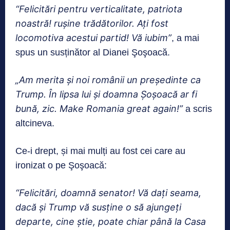
“Felicitări pentru verticalitate, patriota
noastră! rușine trădătorilor. Ați fost
locomotiva acestui partid! Vă iubim”
, a mai
spus un susținător al Dianei Şoşoacă.
„Am merita și noi românii un președinte ca
Trump. În lipsa lui și doamna Șoșoacă ar fi
bună, zic. Make Romania great again!”
a scris
altcineva.
Ce-i drept, și mai mulți au fost cei care au
ironizat o pe Şoşoacă:
“Felicitări, doamnă senator! Vă dați seama,
dacă și Trump vă susține o să ajungeți
departe, cine știe, poate chiar până la Casa