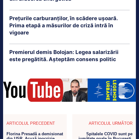
Prețurile carburanților, în scădere ușoară.
Prima etapă a măsurilor de criză intră în
vigoare
Premierul demis Bolojan: Legea salarizării
este pregătită. Așteptăm consens politic
ARTICOLUL PRECEDENT
ARTICOLUL URMĂTOR
Florina Presadă a demisionat
Spitalele COVID sunt pe
din USR. Acuză ipocrizie,
jumătate goale în București.