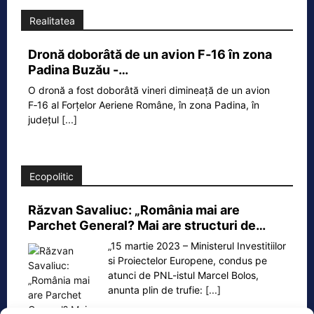
Realitatea
Dronă doborâtă de un avion F‑16 în zona
Padina Buzău -…
O dronă a fost doborâtă vineri dimineață de un avion
F‑16 al Forțelor Aeriene Române, în zona Padina, în
județul
[...]
Ecopolitic
Răzvan Savaliuc: „România mai are
Parchet General? Mai are structuri de…
„15 martie 2023 – Ministerul Investitiilor
si Proiectelor Europene, condus pe
atunci de PNL-istul Marcel Bolos,
anunta plin de trufie:
[...]