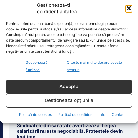
Gestionează-ți
confidențialitatea
Oficiul de Știri
Pentru a oferi cea mai bună experiență, folosim tehnologii precum
cookie-urile pentru a stoca și/sau accesa informațiile despre dispozitiv.
Consimțământul pentru aceste tehnologii ne va permite să procesăm
Copil din Reghin, salvat după ce și-a prins mâna în
date precum comportamentul de navigare sau ID-uri unice pe acest site.
mașina…
Neconsimțământul sau retragerea consimțământului poate afecta
negativ anumite caracteristici și funcții.
Un copil de doar 2 ani din Reghin a
trecut printr-un moment dramatic,
Gestionează
Citește mai multe despre aceste
vineri, după ce și-a prins mâna
furnizori
scopuri
dreaptă
[...]
Acceptă
Gestionează opțiunile
Ultimele știri
Politică de cookies
Politică de confidențialitate
Contact
Sindicatele din sănătate avertizează: Legea
salarizării nu este negociabilă. Protestele devin
legitime