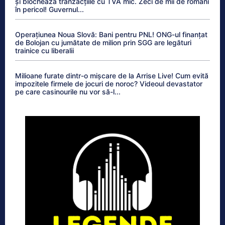
și blochează tranzacțiile cu TVA mic. Zeci de mii de români
în pericol! Guvernul...
Operațiunea Noua Slovă: Bani pentru PNL! ONG-ul finanțat
de Bolojan cu jumătate de milion prin SGG are legături
trainice cu liberalii
Milioane furate dintr-o mișcare de la Arrise Live! Cum evită
impozitele firmele de jocuri de noroc? Videoul devastator
pe care casinourile nu vor să-l...