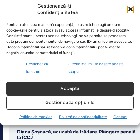
Gestionează-ți
confidențialitatea
Pentru a oferi cea mai bună experiență, folosim tehnologii precum
Oficiul de Știri
cookie-urile pentru a stoca și/sau accesa informațiile despre dispozitiv.
Consimțământul pentru aceste tehnologii ne va permite să procesăm
date precum comportamentul de navigare sau ID-uri unice pe acest site.
Copil din Reghin, salvat după ce și-a prins mâna în
Neconsimțământul sau retragerea consimțământului poate afecta
mașina…
negativ anumite caracteristici și funcții.
Un copil de doar 2 ani din Reghin a
Gestionează
Citește mai multe despre aceste
trecut printr-un moment dramatic,
furnizori
scopuri
vineri, după ce și-a prins mâna
dreaptă
[...]
Acceptă
Gestionează opțiunile
Politică de cookies
Politică de confidențialitate
Contact
Ultimele știri
Diana Șoșoacă, acuzată de trădare. Plângere penală
la ÎCCJ