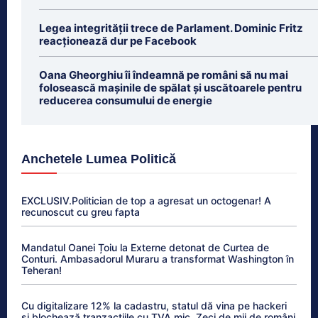
Legea integrității trece de Parlament. Dominic Fritz
reacționează dur pe Facebook
Oana Gheorghiu îi îndeamnă pe români să nu mai
folosească mașinile de spălat și uscătoarele pentru
reducerea consumului de energie
Anchetele Lumea Politică
EXCLUSIV.Politician de top a agresat un octogenar! A
recunoscut cu greu fapta
Mandatul Oanei Țoiu la Externe detonat de Curtea de
Conturi. Ambasadorul Muraru a transformat Washington în
Teheran!
Cu digitalizare 12% la cadastru, statul dă vina pe hackeri
și blochează tranzacțiile cu TVA mic. Zeci de mii de români