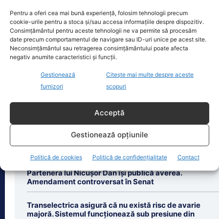
Oficiul de Știri
Pentru a oferi cea mai bună experiență, folosim tehnologii precum
cookie-urile pentru a stoca și/sau accesa informațiile despre dispozitiv.
Consimțământul pentru aceste tehnologii ne va permite să procesăm
Eclipsa de soare, 12 august 2026. Orașele din România
date precum comportamentul de navigare sau ID-uri unice pe acest site.
unde va…
Neconsimțământul sau retragerea consimțământului poate afecta
negativ anumite caracteristici și funcții.
Eclipsa de soare din 12 august 2026
este unul dintre cele mai importante
Gestionează
Citește mai multe despre aceste
evenimente astronomice ale anului,
furnizori
scopuri
însă nu va
[...]
Acceptă
Gestionează opțiunile
Ultimele știri
Politică de cookies
Politică de confidențialitate
Contact
Partenera lui Nicușor Dan își publică averea.
Amendament controversat în Senat
Transelectrica asigură că nu există risc de avarie
majoră. Sistemul funcționează sub presiune din