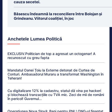
cauza secetei.
Băsescu îndeamnă la reconciliere între Bolojan și
Grindeanu. Viitorul coaliției, în joc
Anchetele Lumea Politică
EXCLUSIV.Politician de top a agresat un octogenar! A
recunoscut cu greu fapta
Mandatul Oanei Țoiu la Externe detonat de Curtea de
Conturi. Ambasadorul Muraru a transformat Washington în
Teheran!
Cu digitalizare 12% la cadastru, statul dă vina pe hackeri
și blochează tranzacțiile cu TVA mic. Zeci de mii de români
în pericol! Guvernul...
Operațiunea Noua Slovă: Bani pentru PNL! ONG-ul finanțat