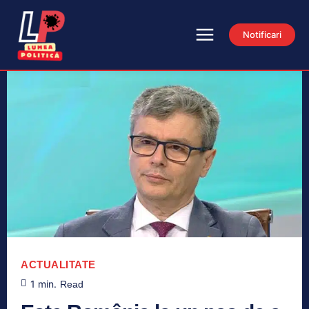
Notificari
ACTUALITATE
1
min.
Read