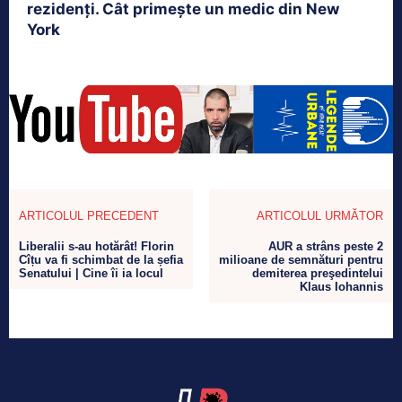
rezidenți. Cât primește un medic din New
York
ARTICOLUL PRECEDENT
ARTICOLUL URMĂTOR
Liberalii s-au hotărât! Florin
​AUR a strâns peste 2
Cîțu va fi schimbat de la șefia
milioane de semnături pentru
Senatului | Cine îi ia locul
demiterea preşedintelui
Klaus Iohannis