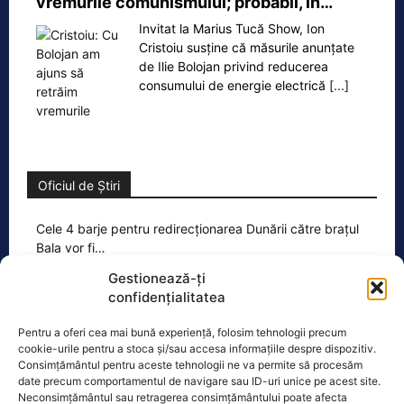
vremurile comunismului; probabil, în…
Invitat la Marius Tucă Show, Ion
Cristoiu susține că măsurile anunțate
de Ilie Bolojan privind reducerea
consumului de energie electrică
[...]
Oficiul de Știri
Cele 4 barje pentru redirecționarea Dunării către brațul
Bala vor fi…
Cele 4 barje vor fi scufundate vineri, 7
Gestionează-ți
august. Autoritățile au intrat în linie
confidențialitatea
dreaptă cu una dintre cele mai
[...]
Pentru a oferi cea mai bună experiență, folosim tehnologii precum
cookie-urile pentru a stoca și/sau accesa informațiile despre dispozitiv.
Consimțământul pentru aceste tehnologii ne va permite să procesăm
date precum comportamentul de navigare sau ID-uri unice pe acest site.
Neconsimțământul sau retragerea consimțământului poate afecta