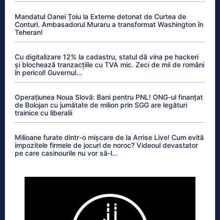
Mandatul Oanei Țoiu la Externe detonat de Curtea de
Conturi. Ambasadorul Muraru a transformat Washington în
Teheran!
Cu digitalizare 12% la cadastru, statul dă vina pe hackeri
și blochează tranzacțiile cu TVA mic. Zeci de mii de români
în pericol! Guvernul...
Operațiunea Noua Slovă: Bani pentru PNL! ONG-ul finanțat
de Bolojan cu jumătate de milion prin SGG are legături
trainice cu liberalii
Milioane furate dintr-o mișcare de la Arrise Live! Cum evită
impozitele firmele de jocuri de noroc? Videoul devastator
pe care casinourile nu vor să-l...