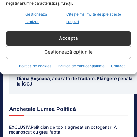
negativ anumite caracteristici și funcții.
Ultimele știri
Gestionează
Citește mai multe despre aceste
furnizori
scopuri
Diana Șoșoacă, denunțată pentru trădare și
comunicarea de informații false, la ÎCCJ. Cine a
intentat plângerea penală
Acceptă
Gestionează opțiunile
George Simion respinge varianta unui Guvern de
tehnocrați, propusă de Nicușor Dan: „Românii se vor
pronunța la urne, fiind și singura soluție de ieșire...
Politică de cookies
Politică de confidențialitate
Contact
Diana Șoșoacă, acuzată de trădare. Plângere penală
la ÎCCJ
Anchetele Lumea Politică
EXCLUSIV.Politician de top a agresat un octogenar! A
recunoscut cu greu fapta