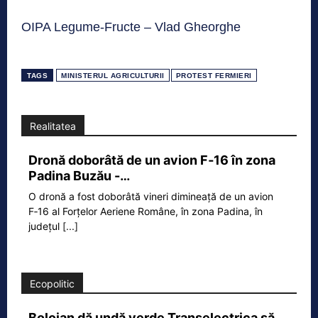
OIPA Legume-Fructe – Vlad Gheorghe
TAGS
MINISTERUL AGRICULTURII
PROTEST FERMIERI
Realitatea
Dronă doborâtă de un avion F‑16 în zona
Padina Buzău -…
O dronă a fost doborâtă vineri dimineață de un avion
F‑16 al Forțelor Aeriene Române, în zona Padina, în
județul
[...]
Ecopolitic
Bolojan dă undă verde Transelectrica să