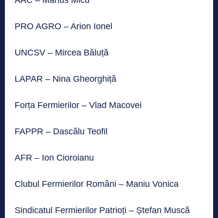
AAC – Marius Micu
PRO AGRO – Arion Ionel
UNCSV – Mircea Băluță
LAPAR – Nina Gheorghiță
Forța Fermierilor – Vlad Macovei
FAPPR – Dascălu Teofil
AFR – Ion Cioroianu
Clubul Fermierilor Români – Maniu Vonica
Sindicatul Fermierilor Patrioți – Ștefan Muscă