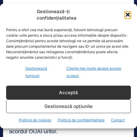
Gestionează-ți
Propunerea 9: Apa gratuită pentru infrastructura
confidențialitatea
principală de irigații în anul 2024
Pentru a oferi cea mai bună experiență, folosim tehnologii precum
cookie-urile pentru a stoca și/sau accesa informațiile despre dispozitiv.
Propunerea 10: Subvenționarea a 50% din
Consimțământul pentru aceste tehnologii ne va permite să procesăm
date precum comportamentul de navigare sau ID-uri unice pe acest site.
costurile suportate cu energia electrică de către
Neconsimțământul sau retragerea consimțământului poate afecta
OUAI-uri
negativ anumite caracteristici și funcții.
Gestionează
Citește mai multe despre aceste
Propunerea 11: Modificări legislative 2024.
furnizori
scopuri
– Modificarea Legii 34/2013 și a Legii 170/2023
Acceptă
și a Legii 138/2004 – asimilarea amenajărilor
locale de irigații cu subvenționarea ca și OUAI,
Gestionează opțiunile
inclusiv amplasarea de panouri fotovoltaice în
Politică de cookies
Politică de confidențialitate
Contact
amenajările secundare de irigații doar c u
acordul OUAI-urilor.