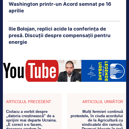
Washington printr-un Acord semnat pe 16
aprilie
Ilie Bolojan, replici acide la conferința de
presă. Discuții despre compensații pentru
energie
ARTICOLUL PRECEDENT
ARTICOLUL URMĂTOR
Ciolacu a vorbit despre
Mulți fermieri continuă
„datoria creștinească” de a
protestele, în ciuda acordului
sprijini mai departe Ucraina.
de la Agricultură cu
„E corect s-o facem,
sindicatele din ramură.
deoarece credem în
Drumuri blocate în țară